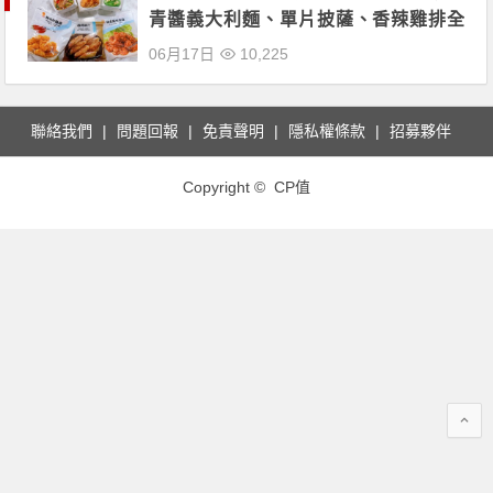
青醬義大利麵、單片披薩、香辣雞排全
部帶回家！
06月17日
10,225
聯絡我們
問題回報
免責聲明
隱私權條款
招募夥伴
Copyright © CP值