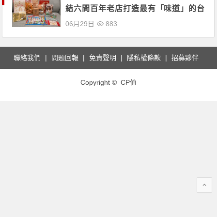
結六間百年老店打造最有「味道」的台
南零食箱！
06月29日
883
聯絡我們
問題回報
免責聲明
隱私權條款
招募夥伴
Copyright © CP值