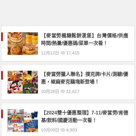
【麥當勞楓糖鬆餅漢堡】台灣價格/供應
時間/熱量/優惠碼/菜單一次看！
11月12日
17,415
【麥當勞獵人聯名】撲克牌/卡片/測驗/優
惠，椒麻麥克鷄塊新登場！
10月28日
11,617
【2024雙十優惠整理】7-11/麥當勞/肯德
基/飲料/國慶活動一次看！
10月09日
4,903