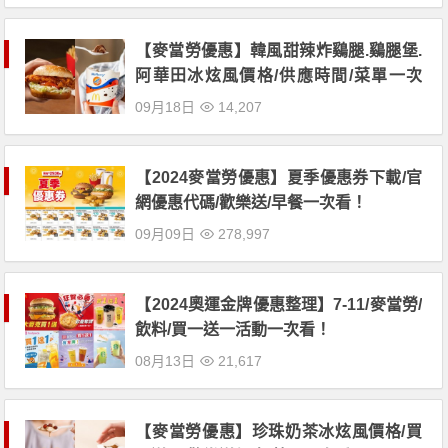
【麥當勞優惠】韓風甜辣炸鷄腿.鷄腿堡.
阿華田冰炫風價格/供應時間/菜單一次
看！
09月18日
14,207
【2024麥當勞優惠】夏季優惠券下載/官
網優惠代碼/歡樂送/早餐一次看！
09月09日
278,997
【2024奧運金牌優惠整理】7-11/麥當勞/
飲料/買一送一活動一次看！
08月13日
21,617
【麥當勞優惠】珍珠奶茶冰炫風價格/買