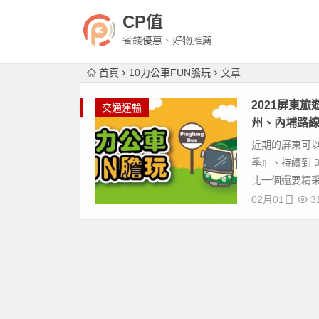
CP值
省錢優惠、好物推薦
首頁
10力公車FUN膽玩
文章
2021屏東
交通運輸
州、內埔路
近期的屏東可
季』、持續到 
比一個還要精采
02月01日
31