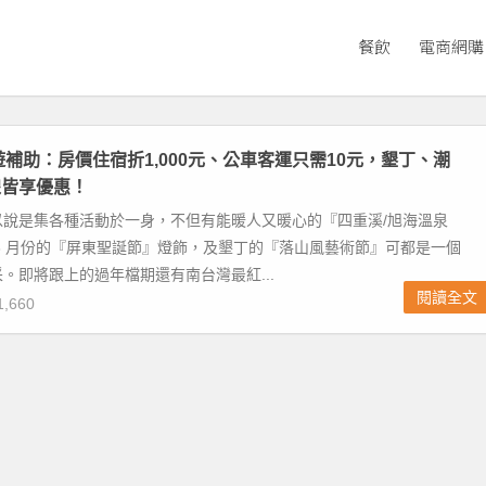
餐飲
電商網購
旅遊補助：房價住宿折1,000元、公車客運只需10元，墾丁、潮
線皆享優惠！
以說是集各種活動於一身，不但有能暖人又暖心的『四重溪/旭海溫泉
3 月份的『屏東聖誕節』燈飾，及墾丁的『落山風藝術節』可都是一個
。即將跟上的過年檔期還有南台灣最紅...
閱讀全文
,660