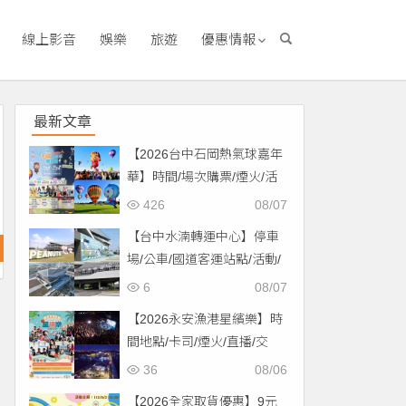
線上影音
娛樂
旅遊
優惠情報
最新文章
【2026台中石岡熱氣球嘉年
華】時間/場次購票/煙火/活
動/交通，土牛運動公園登
426
08/07
場！
【台中水湳轉運中心】停車
場/公車/國道客運站點/活動/
交通，啟用免費停車！
6
08/07
【2026永安漁港星繽樂】時
間地點/卡司/煙火/直播/交
通，免費入場！
36
08/06
【2026全家取貨優惠】9元