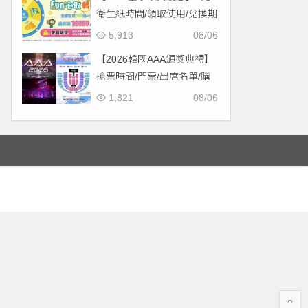
衛生紙時間/領取使用/兌換期
限一次看！
5,913
08/06
【2026韓國AAA頒獎典禮】
搶票時間/門票/出席名單/購
票一次看！
1,821
08/06