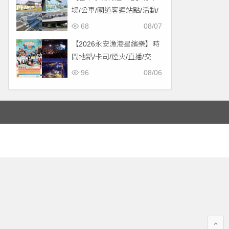
場/公車/國道客運站點/活動/
交通，啟用免費停車！
68
08/07
【2026永安漁港星繽樂】時
間地點/卡司/煙火/直播/交
通，免費入場！
96
08/06