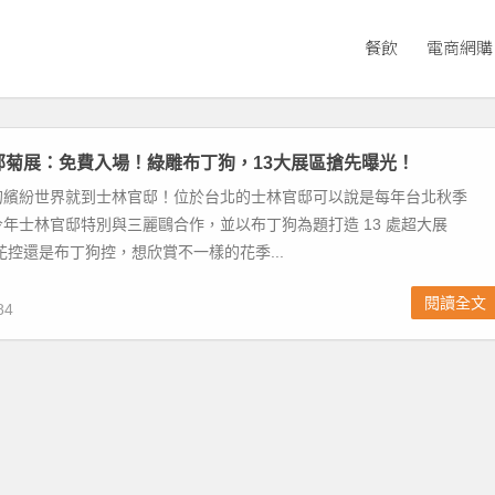
餐飲
電商網購
官邸菊展：免費入場！綠雕布丁狗，13大展區搶先曝光！
的繽紛世界就到士林官邸！位於台北的士林官邸可以說是每年台北秋季
年士林官邸特別與三麗鷗合作，並以布丁狗為題打造 13 處超大展
花控還是布丁狗控，想欣賞不一樣的花季...
閱讀全文
84