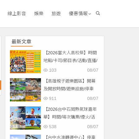
線上影音
娛樂
旅遊
優惠情報
最新文章
【2026當大人高校祭】時間
地點/卡司/節目表/活動/直播/
交通，免費入場！
103
08/07
【高雄親子遊樂園區】開幕
及開放時間/遊樂設施/停車
場/交通一次看！
911
08/07
【2026台中石岡熱氣球嘉年
華】時間/場次購票/煙火/活
動/交通，土牛運動公園登
538
08/07
場！
【台中水湳轉運中心】停車