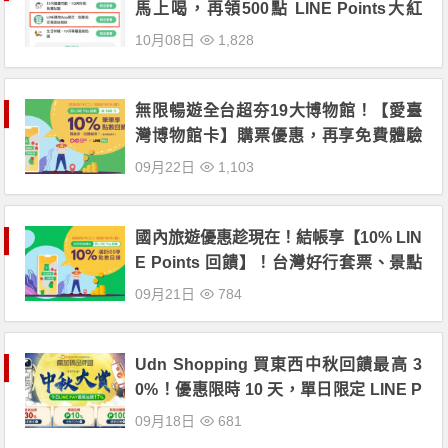
馬上喝，再領500點 LINE Points大紅
包！
10月08日
1,828
無限暢遊全台超夯19大博物館！【愛臺
灣博物館卡】購票優惠，再享免費體驗
活動
09月22日
1,103
國內旅遊優惠趁現在！結帳享【10% LIN
E Points 回饋】！台灣好行套票、景點
門票同享優惠！
09月21日
784
Udn Shopping 買東西中秋回饋最高 3
0%！優惠限時 10 天，單日限定 LINE P
OINTS 50% 回饋！
09月18日
681