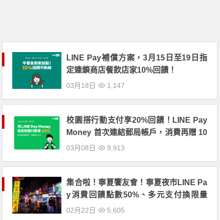
LINE Pay補償方案，3月15日至19日指
定連鎖商店餐飲店家10%回饋！
03月18日
1,147
校園搭行動支付享20%回饋！LINE Pay
Money 首次連結郵局帳戶，消費再贈 10
0 元 7-ELEVEN購物金！結合載具結帳
03月08日
9,913
更方便！
集合啦！寧夏饗友會！寧夏夜市LINE Pa
y消費回饋點數50%、多元支付換限量
「寧夏Yes熊」口罩！
02月22日
5,605