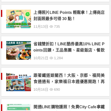
上傳照片LINE Points 輕鬆拿！上傳商店
封面照最多可得 30 點！
11月13日
735
省錢雙折扣！LINE酷券最高10% LINE P
oints回饋，王品集團、星級飯店、餐飲
店家、百貨量販同享優惠！
10月21日
1,284
跟著鐵道遊關西！大阪、京都、福岡美
食通通有，家樂福日本週優惠開跑！再
享 LINE Point 13% 回饋！
10月16日
690
開通LINE購物護照！免費City Cafe拿鐵