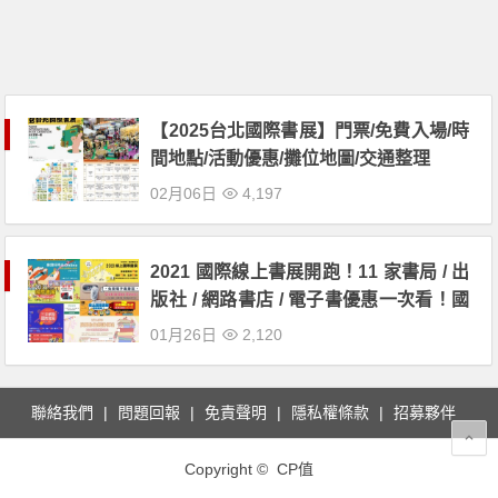
【2025台北國際書展】門票/免費入場/時
間地點/活動優惠/攤位地圖/交通整理
02月06日
4,197
2021 國際線上書展開跑！11 家書局 / 出
版社 / 網路書店 / 電子書優惠一次看！國
考、英檢用書同樣享優惠！
01月26日
2,120
聯絡我們
問題回報
免責聲明
隱私權條款
招募夥伴
Copyright © CP值