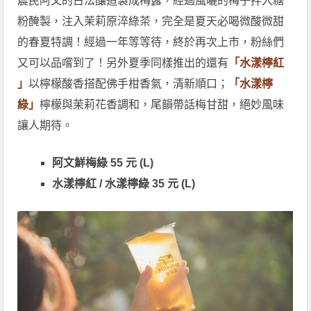
農民阿文的古法釀造製成梅露，經過風曬的梅子拌入糖
粉醃製，注入茉莉原淬綠茶，完全是夏天必喝微酸微甜
的春夏特調！經過一年等等待，終於再次上市，粉絲們
又可以品嚐到了！另外夏季同樣推出的還有
「水漾檸紅
」
以檸檬酸香搭配佛手柑香氣，清新順口；
「水漾檸
綠」
檸檬與茉莉花香調和，尾韻帶話梅甘甜，絕妙風味
讓人期待。
阿文鮮梅綠 55 元 (L)
水漾檸紅 / 水漾檸綠 35 元
(L)