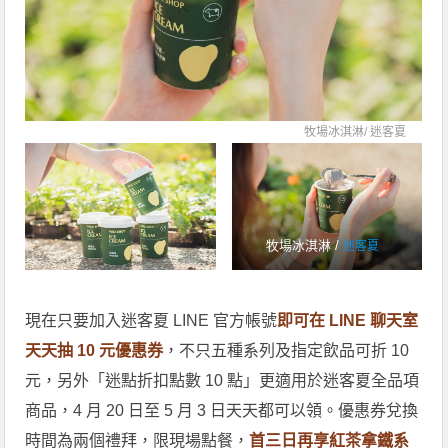
牧場冰淇淋/
迷客夏
牧場冰淇淋 /
迷客夏
現在只要加入迷客夏 LINE 官方帳號
即可在 LINE 聊天室
天天抽 10 元優惠券
，不只五種系列及指定飲品可折 10
元，另外「迷點折扣點數 10 點」更適用於迷客夏全品項
商品，4 月 20 日至 5 月 3 日天天都可以領。優惠券兌換
時間為兩個禮拜，限現場點餐，
首三日再享紅茶拿鐵系