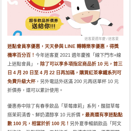
迷客夏週年慶 /
迷客夏
迷點會員享優惠，天天參與 LINE 轉轉樂享優惠，得獎
機率百分百！
今年迷客夏 2021 週年慶推「線下門市+線
上迷點會員」，
除了可以享多項指定商品折 10 元，首三
日 4 月 20 日至 4 月 22 日再加碼，購買紅茶拿鐵系列可
免費升級大杯
，另外電話外送滿 200 元再送單杯 10 元
折價券，還可以累計使用。
優惠券中除了有春季飲品「草莓庫莉」系列，酸甜草莓
搭茉莉清香、鮮奶濃醇享 10 元折價
，最高還有享迷點點
數 100 元，相當於折 100 元！
另外夏季暢銷飲品「阿文