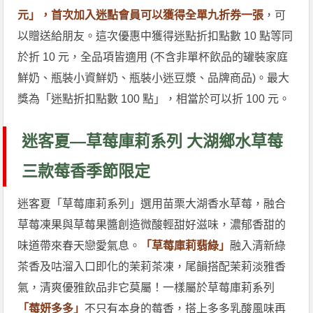
元」，首次加入迷點會員可以獲得全單九折券一張
，可
以贈送給朋友。這次優惠中獲得迷點折扣點數 10 點等同
於折 10 元，全品項皆適用 (不含非單杯飲品的罐裝家庭
鮮奶、瓶裝小資鮮奶、瓶裝小迷豆漿、品牌商品)。最大
獎為「迷點折扣點數 100 點」，相當於可以折 100 元。
迷客夏—草莓庫莉系列 大湖鄉水草莓
三款莓香季節限定
迷客夏「草莓庫莉系列」選用苗栗大湖香水草莓，融合
草莓凍果與草莓果醬創造微酸輕甜好滋味，濃郁香甜的
味道帶來春天戀愛氣息。
「草莓庫莉翡綠」
融入清新綠
茶香及咕溜入口即化的茉莉茶凍，尾韻搭配茉莉淡雅香
氣，清爽優雅飲品非它莫屬！一樣屬於草莓庫莉系列
「莓妍多多」
不只有本身的莓香，搭上多多乳酸風味再