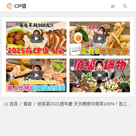
CP值
首頁
餐飲
迷客夏2021週年慶 天天轉樂中獎率100%！首三日紅茶拿鐵免費升級大杯！