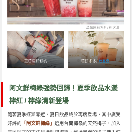
草莓庫莉系列/
迷客夏
草莓庫莉鮮奶
莓妍多多/
迷客夏
阿文鮮梅綠強勢回歸！夏季飲品水漾
檸紅 / 檸綠清新登場
隨著夏季逐漸靠近，夏日飲品終於再度登場，其中廣受
好評的
「阿文鮮梅綠」
選用台南梅嶺的天然梅子，加入