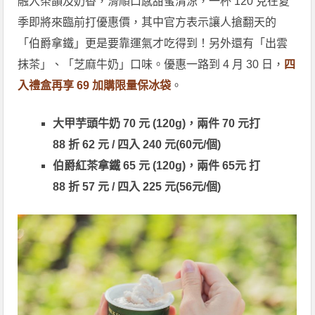
融入茶韻及奶香，滑順口感甜蜜清涼，一杯 120 克在夏
季即將來臨前打優惠價，其中官方表示讓人搶翻天的
「伯爵拿鐵」更是要靠運氣才吃得到！另外還有「出雲
抹茶」、「芝麻牛奶」口味。優惠一路到 4 月 30 日，
四
入禮盒再享 69 加購限量保冰袋
。
大甲芋頭牛奶 70 元 (120g)，兩件 70 元打
88 折 62 元 / 四入 240 元(60元/個)
伯爵紅茶拿鐵 65 元
(120g)
，兩件 65元 打
88 折 57 元 / 四入 225 元(56元/個)