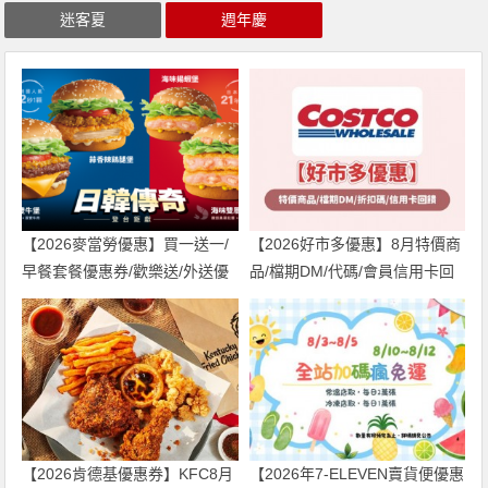
迷客夏
週年慶
【2026麥當勞優惠】買一送一/
【2026好市多優惠】8月特價商
早餐套餐優惠券/歡樂送/外送優
品/檔期DM/代碼/會員信用卡回
惠/菜單整理
饋一次看！
【2026肯德基優惠券】KFC8月
【2026年7-ELEVEN賣貨便優惠