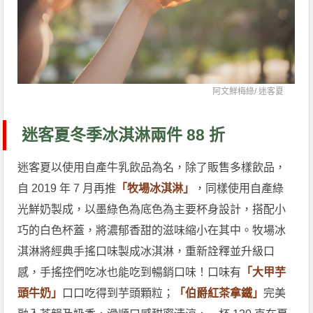
阿文鮮梅綠/
迷客夏
迷客夏冬季冰淇淋兩件 88 折
迷客夏以使用自產牛乳飲品為名，除了販售多樣飲品，
自 2019 年 7 月再推
「牧場冰淇淋」
，同樣使用自產綠
光鮮奶製成，以墨綠色為底色為主要杯身設計，搭配小
巧的白色杯蓋，將濃郁香甜的滋味縮小在其中。牧場冰
淇淋將經典手搖口味製成冰淇淋，重新詮釋並升級口
感，手搖控們吃冰也能吃到暢銷口味！口味有
「大甲芋
頭牛奶」
口口吃得到芋頭顆粒；
「伯爵紅茶拿鐵」
完美