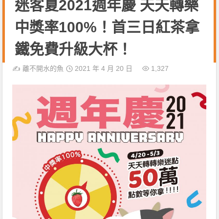
迷客夏2021週年慶 天天轉樂
中獎率100%！首三日紅茶拿
鐵免費升級大杯！
✍️
離不開水的魚
2021 年 4 月 20 日
1,327