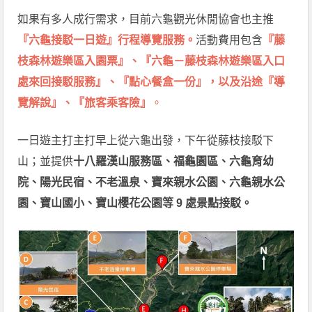
如果有多人成行需求，目前六龜觀光休閒協會也主推
『六龜接駁一日遊』行程導覽服務。
活動費用包含
『藤
枝森林遊樂區入園票』、『六龜－藤枝森林遊樂區入口
處來回接駁服務』、『點心餐盒一份』，以及沿途『導
覽解說』、『旅客乘客險』
。
一日遊主打主打早上從六龜出發，下午從藤枝接駁下
山；並提供
十八羅漢山服務區、福龜園區、六龜育幼
院、陽光民宿、不老溫泉、寶來親水公園、六龜親水公
園、寶山國小、寶山櫻花公園等 9 處景點接駁。