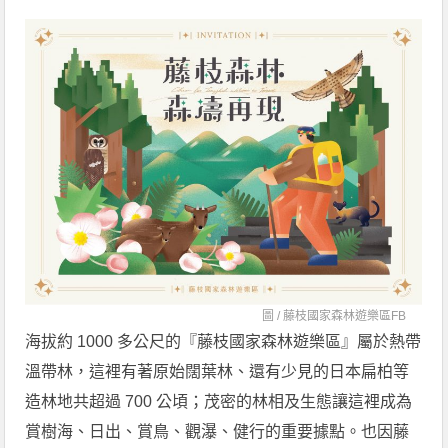
圖 /
藤枝國家森林遊樂區FB
海拔約 1000 多公尺的『藤枝國家森林遊樂區』屬於熱帶
溫帶林，這裡有著原始闊葉林、還有少見的日本扁柏等
造林地共超過 700 公頃；茂密的林相及生態讓這裡成為
賞樹海、日出、賞鳥、觀瀑、健行的重要據點。也因藤