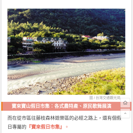
圖 /
台灣交通觀光局
寶來寶山假日市集
：
各式農特產、原民歌舞展演
而在從市區往藤枝森林遊樂區的必經之路上，還有個假
日專屬的
『寶來假日市集』
。