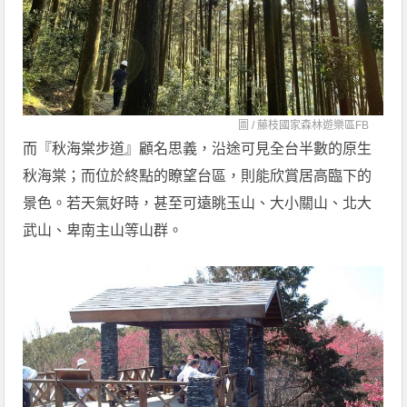
圖 /
藤枝國家森林遊樂區FB
而『秋海棠步道』顧名思義，沿途可見全台半數的原生
秋海棠；而位於終點的瞭望台區，則能欣賞居高臨下的
景色。若天氣好時，甚至可遠眺玉山、大小關山、北大
武山、卑南主山等山群。