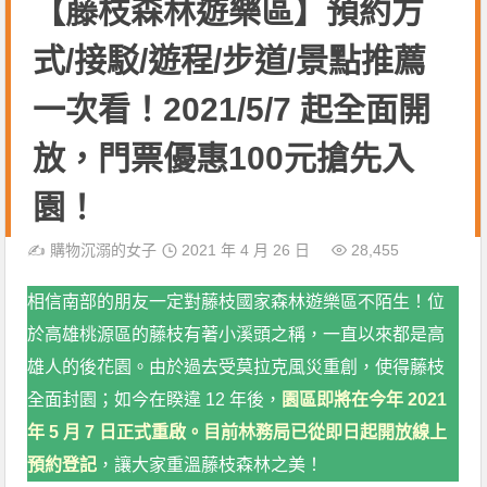
【藤枝森林遊樂區】預約方
式/接駁/遊程/步道/景點推薦
一次看！2021/5/7 起全面開
放，門票優惠100元搶先入
園！
✍️
購物沉溺的女子
2021 年 4 月 26 日
28,455
相信南部的朋友一定對藤枝國家森林遊樂區不陌生！位
於高雄桃源區的藤枝有著小溪頭之稱，一直以來都是高
雄人的後花園。由於過去受莫拉克風災重創，使得藤枝
全面封園；如今在睽違 12 年後
，
園區即將在今年 2021
年 5 月 7 日正式重啟。目前林務局已從即日起開放線上
預約登記
，讓大家重溫藤枝森林之美！