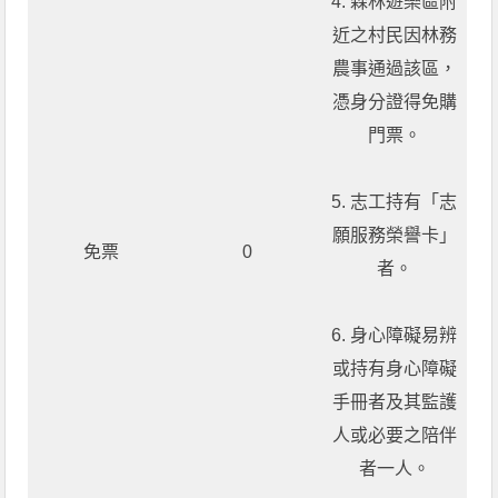
4. 森林遊樂區附
近之村民因林務
農事通過該區，
憑身分證得免購
門票。
5. 志工持有「志
願服務榮譽卡」
免票
0
者。
6. 身心障礙易辨
或持有身心障礙
手冊者及其監護
人或必要之陪伴
者一人。