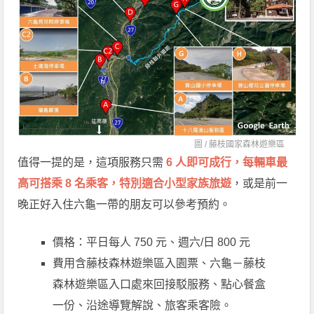
圖 /
藤枝國家森林遊樂區
值得一提的是，這項服務只需
6 人即可成行，每輛車最
高可搭乘 8 名乘客，特別適合小型家族旅遊
，或是前一
晚正好入住六龜一帶的朋友可以參考預約。
價格：平日每人 750 元、週六/日 800 元
費用含藤枝森林遊樂區入園票、六龜－藤枝
森林遊樂區入口處來回接駁服務、點心餐盒
一份、沿途導覽解說、旅客乘客險。