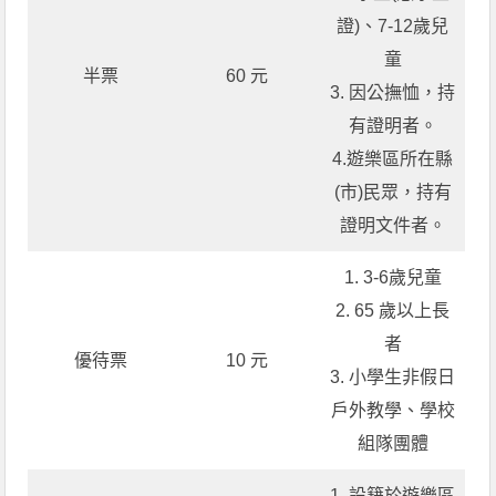
證)、7-12歲兒
童
半票
60 元
3. 因公撫恤，持
有證明者。
4.遊樂區所在縣
(市)民眾，持有
證明文件者。
1. 3-6歲兒童
2. 65 歲以上長
者
優待票
10 元
3. 小學生非假日
戶外教學、學校
組隊團體
1. 設籍於遊樂區