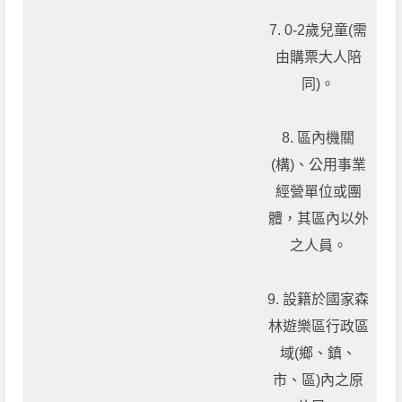
7. 0-2歲兒童(需
由購票大人陪
同)。
8. 區內機關
(構)、公用事業
經營單位或團
體，其區內以外
之人員。
9. 設籍於國家森
林遊樂區行政區
域(鄉、鎮、
市、區)內之原