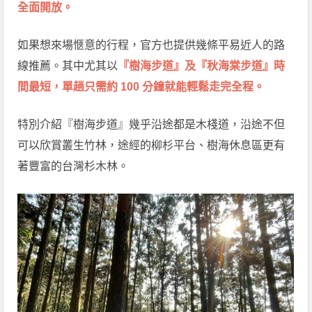
全面開放。
如果想來場愜意的行程，官方也提供幾條平易近人的路
線推薦。其中尤其以
『樹海步道』及『秋海棠步道』時
間最短，單趟只需約 100 分鐘就能輕鬆走完全程。
特別介紹『樹海步道』幾乎沿途都是木棧道，沿途不但
可以欣賞叢生竹林，途經的柳杉平台、樹海休息區更有
著豐富的台灣杉木林。