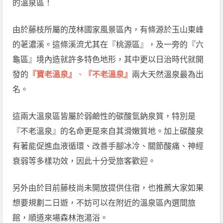
的溫泉區！
由於藤枝所屬的茂林國家風景區內，有條源於玉山東峰
的荖濃溪。這條溪流尤其在『桃源區』，及一旁的『六
龜區』境內造就許多特色地形，其中更以日治時代就開
發的
『寶老溫泉』
、
『不老溫泉』
兩大天然溫泉最為出
名。
這兩大溫泉區皆屬於弱鹼性的碳酸氫鈉泉質，特別是
『不老溫泉』的名命更是來自其滑嫩質地。加上碳酸泉
有著能促進血液循環、改善手腳冰冷、關節酸痛、神經
衰弱等多樣功效，因此十分受旅客歡迎。
另外由於目前藤枝尚未開放提供住宿，也推薦大家如果
想要規劃二日遊，不妨可以在附近的溫泉區內選間旅
館，順道來場森林泡湯浴。