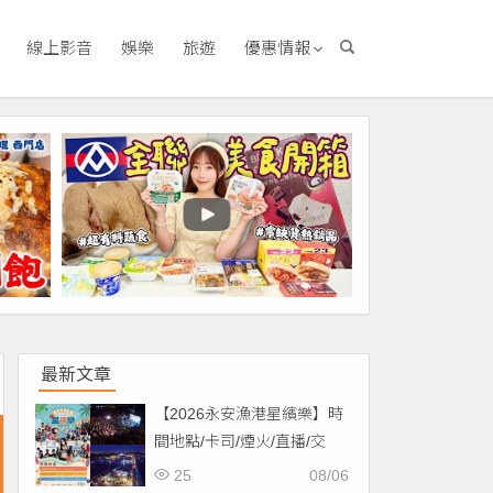
線上影音
娛樂
旅遊
優惠情報
最新文章
【2026永安漁港星繽樂】時
間地點/卡司/煙火/直播/交
通，免費入場！
25
08/06