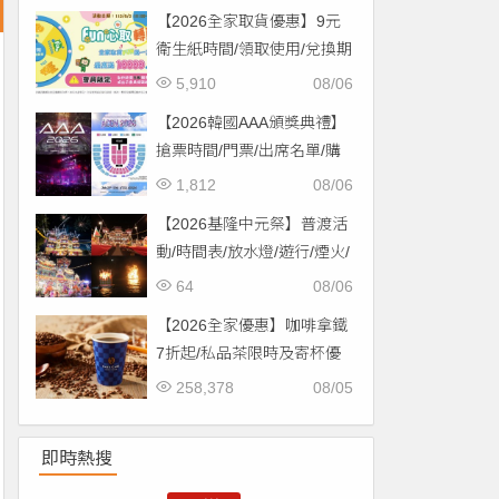
【2026全家取貨優惠】9元
衛生紙時間/領取使用/兌換期
限一次看！
5,910
08/06
【2026韓國AAA頒獎典禮】
搶票時間/門票/出席名單/購
票一次看！
1,812
08/06
【2026基隆中元祭】普渡活
動/時間表/放水燈/遊行/煙火/
交通一次看！
64
08/06
【2026全家優惠】咖啡拿鐵
7折起/私品茶限時及寄杯優
惠！價格/菜單一起看
258,378
08/05
即時熱搜