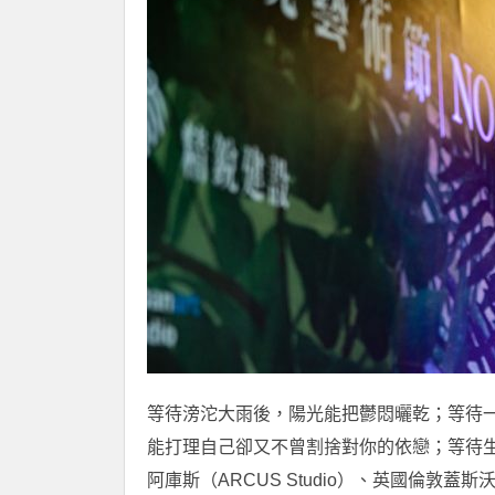
等待滂沱大雨後，陽光能把鬱悶曬乾；等待
能打理自己卻又不曾割捨對你的依戀；等待生命
阿庫斯（ARCUS Studio）、英國倫敦蓋斯沃