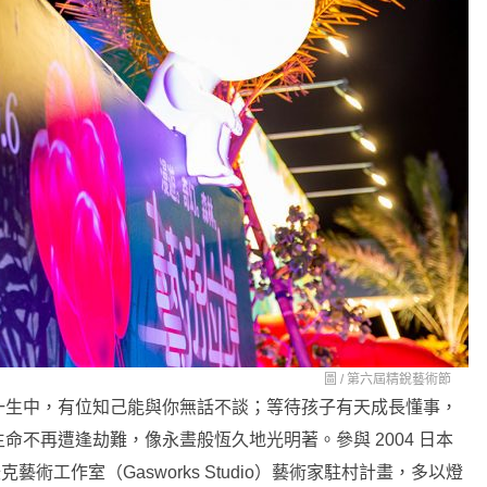
圖 /
第六屆精銳藝術節
一生中，有位知己能與你無話不談；等待孩子有天成長懂事，
不再遭逢劫難，像永晝般恆久地光明著。參與 2004 日本
克藝術工作室（Gasworks Studio）藝術家駐村計畫，多以燈