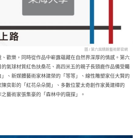
圖 /
第六屆精銳藝術節官網
悅、歡樂，同時從作品中嶄露蘊藏在自然界深厚的情感。第六
目的氣球材質紅色扶桑花、高四米五的親子長頸鹿作品備受矚
白」、新媒體藝術家林建榮的「等等」、線性雕塑家任大賢的
家陳奕彰的「紅花朵朵開」、多數位蒙太奇創作家黃建樺的
作之藝術家張集豪的「森林中的窺探」。