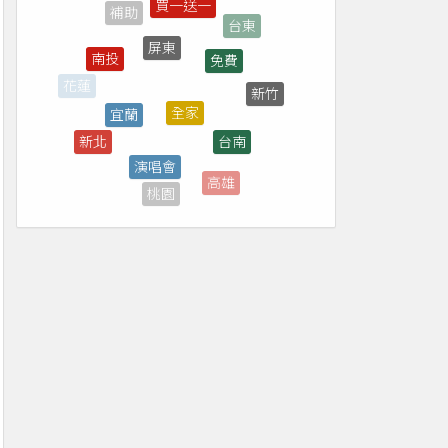
屏東
免費
南投
全家
宜蘭
新竹
台南
演唱會
新北
7-ELEVEN
高雄
桃園
轉播
優惠券
台中