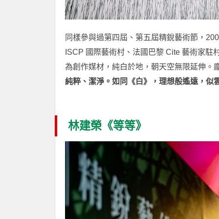
同樣參與過第四屆、第五屆精銳藝術節，20
ISCP 國際藝術村、法國巴黎 Cite 藝術家
為創作媒材，純白於地，朝天空無限延伸。
純粹、潔淨。如同《白》，理想般遙遠，似
林建榮《等等》