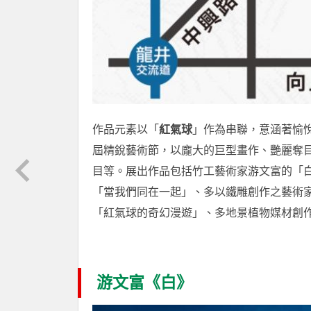
作品元素以「
紅氣球
」作為串聯，意涵著愉
屆精銳藝術節，以龐大的巨型畫作、艷麗奪
目等。展出作品包括竹工藝術家游文富的「
「當我們同在一起」、多以鐵雕創作之藝術
「紅氣球的奇幻漫遊」、多地景植物媒材創
游文富《白》