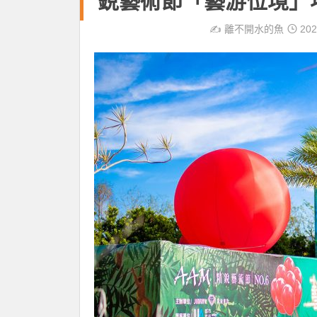
銳藝術節「藝游位境」
✍️
離不開水的魚
202