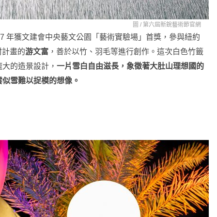
圖 /
第六屆新銳藝術節官網
07 年獲文建會中央藝文公園「藝術實驗場」首獎，參與紐約
駐村計畫的
游文富
，善於以竹、羽毛等進行創作。這次白色竹籤
龐大的造景設計，
一片雪白自由滋長，象徵著大肚山理想國的
雲似雪難以捉模的想像。