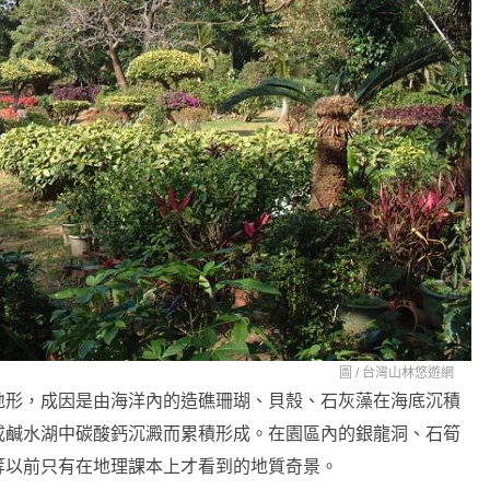
圖 /
台灣山林悠遊網
地形，成因是由海洋內的造礁珊瑚、貝殼、石灰藻在海底沉積
或鹹水湖中碳酸鈣沉澱而累積形成。在園區內的銀龍洞、石筍
等以前只有在地理課本上才看到的地質奇景。