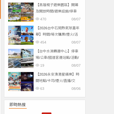
【高雄親子遊樂園區】開幕
及開放時間/遊樂設施/停車
場/交通一次看！
470
08/07
【2026台中石岡熱氣球嘉年
華】時間/場次購票/煙火/活
動/交通，土牛運動公園登
454
08/07
場！
【台中水湳轉運中心】停車
場/公車/國道客運站點/活動/
交通，啟用免費停車！
19
08/07
【2026永安漁港星繽樂】時
間地點/卡司/煙火/直播/交
通，免費入場！
63
08/06
即時熱搜