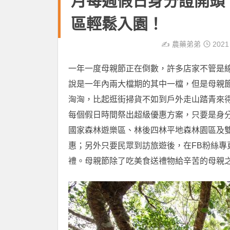
月每週假日身分證開頭
區輕鬆入園！
✍️
農藥弟弟
2021
一年一度母親節正在倒數，許多店家不管是
說是一年內兩大檔期的其中一檔，但是母親
洶洶，比起逛街掃貨不如到戶外走山踏青來
每個假日時間祭出超級優惠方案，只要是身
國家森林遊樂區、林後四林平地森林園區及雙
惠；另外只要民眾到訪旅遊後，在FB粉絲
禮。母親節除了吃美食送禮物給辛苦的母親