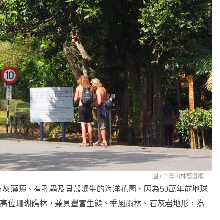
圖 /
台灣山林悠遊網
灰藻類、有孔蟲及貝殼聚生的海洋花園，因為50萬年前地球
─高位珊瑚礁林，兼具豐富生態、季風雨林、石灰岩地形，為