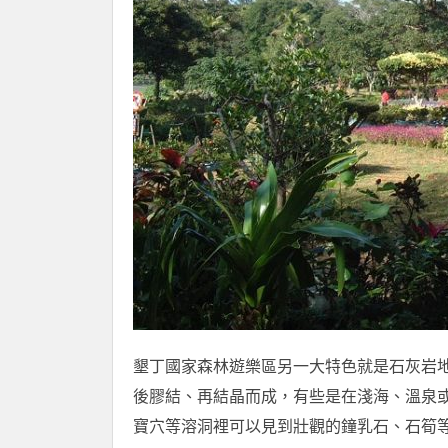
墾丁國家森林遊樂區另一大特色就是石灰岩
後膠結、再結晶而成，有些是在淺海、溫泉
寶穴等溶洞裡可以見到壯觀的鐘乳石、石筍