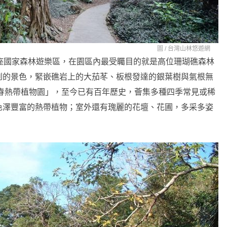
圖 /
台灣山林悠遊網
座國家森林遊樂區，在園區內最受矚目的就是高位珊瑚礁森林
到的景色，緊嵌礁岩上的大茄苳、板根發達的銀葉樹與氣根無
恆春熱帶植物園」，至今已有百年歷史，薈集多種四季常見或稀
色澤豐富的熱帶植物；室外還有瑰麗的花壇、花圃，多采多姿