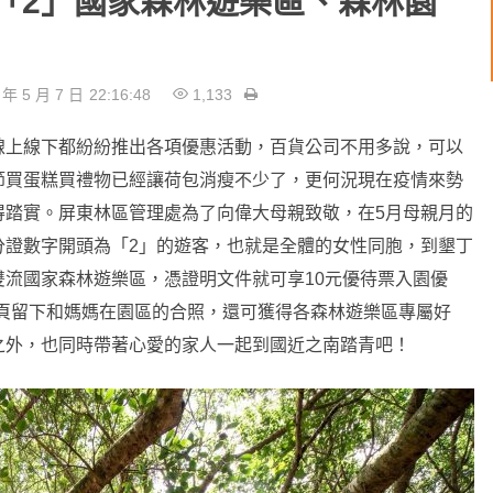
「2」國家森林遊樂區、森林園
 年 5 月 7 日
22:16:48
1,133
線上線下都紛紛推出各項優惠活動，百貨公司不用多說，可以
節買蛋糕買禮物已經讓荷包消瘦不少了，更何況現在疫情來勢
得踏實。屏東林區管理處為了向偉大母親致敬，在5月母親月的
分證數字開頭為「2」的遊客，也就是全體的女性同胞，到墾丁
流國家森林遊樂區，憑證明文件就可享10元優待票入園優
專頁留下和媽媽在園區的合照，還可獲得各森林遊樂區專屬好
之外，也同時帶著心愛的家人一起到國近之南踏青吧！