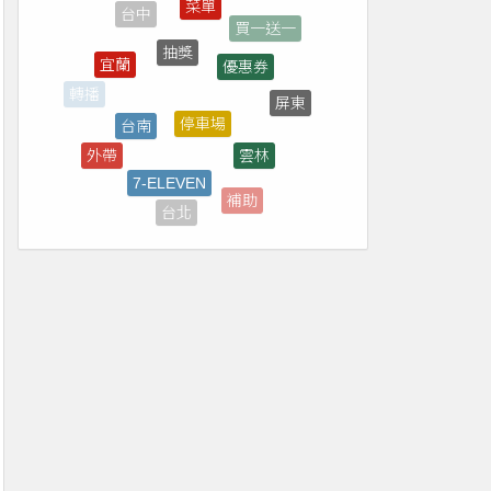
抽獎
優惠券
宜蘭
停車場
台南
屏東
雲林
7-ELEVEN
外帶
台東
補助
台北
高雄
南投
演唱會