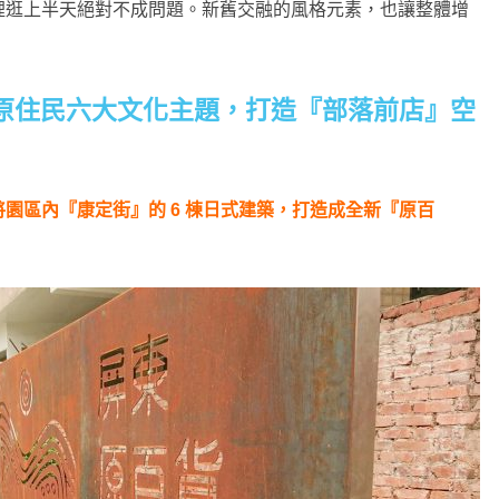
裡逛上半天絕對不成問題。新舊交融的風格元素，也讓整體增
原住民六大文化主題，打造『部落前店』空
園區內『康定街』的 6 棟日式建築，打造成全新『原百