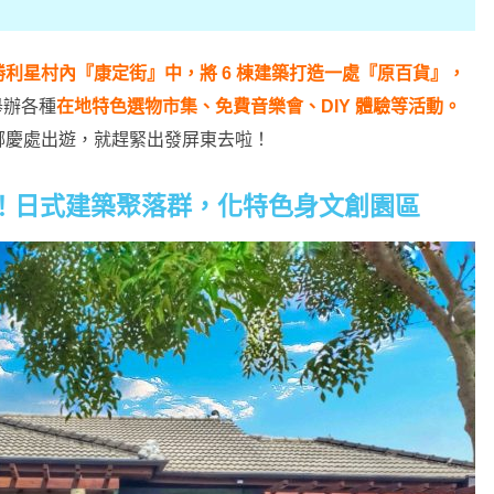
勝利星村內『康定街』中，將 6 棟建築打造一處『原百貨』，
舉辦各種
在地特色選物市集、免費音樂會、DIY 體驗等活動。
哪慶處出遊，就趕緊出發屏東去啦！
！日式建築聚落群，化特色身文創園區