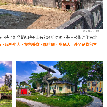
圖 /
勝利星村
時不時也能發覺紅磚牆上有著彩繪塗鴉、裝置藝術等作為點
術、風格小店、特色美食、咖啡廳、甜點店，甚至是背包客