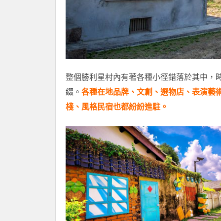
整個勝利星村內有著各種小徑錯落於其中，
綴。
各種在地品牌、文創、選物店、表演藝
棧、風格民宿也都紛紛進駐。