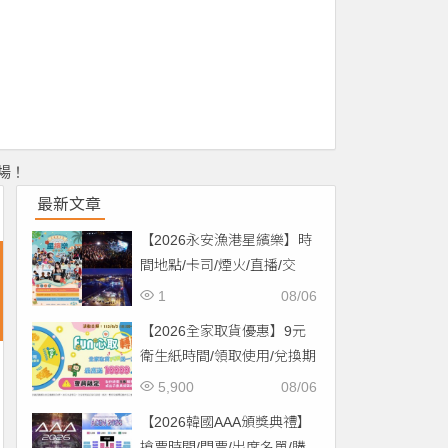
場！
最新文章
【2026永安漁港星繽樂】時
間地點/卡司/煙火/直播/交
通，免費入場！
1
08/06
【2026全家取貨優惠】9元
衛生紙時間/領取使用/兌換期
限一次看！
5,900
08/06
【2026韓國AAA頒獎典禮】
搶票時間/門票/出席名單/購