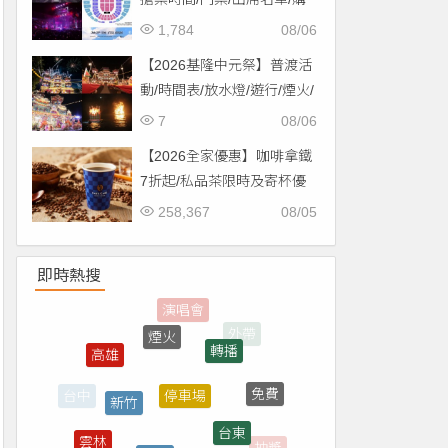
票一次看！
1,784
08/06
【2026基隆中元祭】普渡活
動/時間表/放水燈/遊行/煙火/
交通一次看！
7
08/06
【2026全家優惠】咖啡拿鐵
7折起/私品茶限時及寄杯優
惠！價格/菜單一起看
258,367
08/05
即時熱搜
轉播
停車場
新竹
免費
台東
桃園
雲林
直播
抽獎
台南