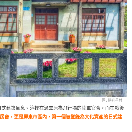
圖 /
勝利星村
日式建築氣息。這裡在過去原為飛行場的陸軍官舍，而在戰後
棟歷房舍，更是屏東市區內，第一個被登錄為文化資產的日式建