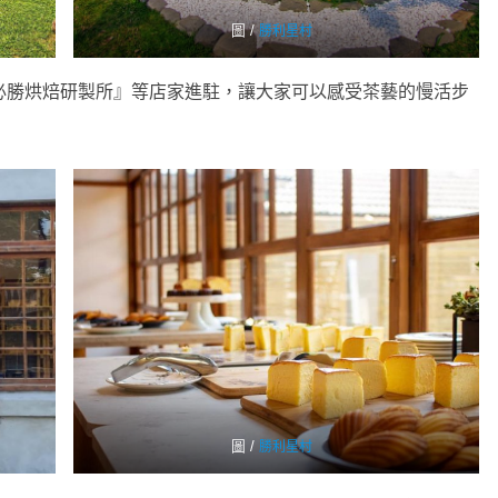
圖 /
勝利星村
『必勝烘焙研製所』等店家進駐，讓大家可以感受茶藝的慢活步
圖 /
勝利星村