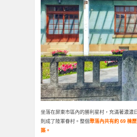
坐落在屏東市區內的勝利星村，充滿著濃濃
則成了陸軍眷村。整個
聚落內共有約 69 
築。