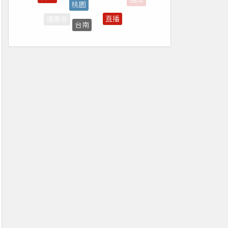
優惠券
買一送一
屏東