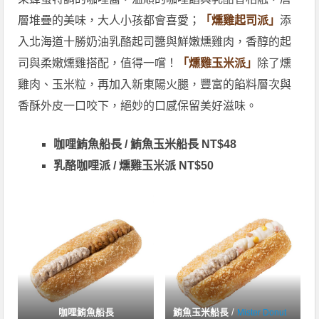
層堆疊的美味，大人小孩都會喜愛；
「燻雞起司派」
添
入北海道十勝奶油乳酪起司醬與鮮嫩燻雞肉，香醇的起
司與柔嫩燻雞搭配，值得一嚐！
「燻雞玉米派」
除了燻
雞肉、玉米粒，再加入新東陽火腿，豐富的餡料層次與
香酥外皮一口咬下，絕妙的口感保留美好滋味。
咖哩鮪魚船長 / 鮪魚玉米船長 NT$48
乳酪咖哩派 / 燻雞玉米派 NT$50
咖哩鮪魚船長
鮪魚玉米船長
/
Mister Donut