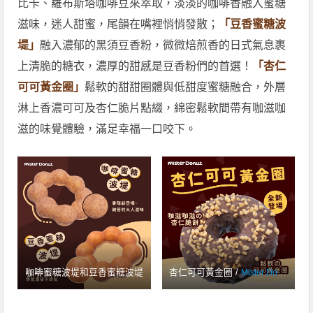
比卡、羅布斯塔咖啡豆來萃取，淡淡的咖啡香融入蜜糖
滋味，迷人甜蜜，尾韻在嘴裡悄悄發散；
「豆香蜜糖波
堤」
融入濃郁的黑須豆香粉，微微焙煎香的日式氣息裹
上清脆的糖衣，濃厚的甜感是豆香粉們的首選！
「杏仁
可可黃金圈」
鬆軟的甜甜圈體與低甜度蜜糖融合，外層
淋上香濃可可及杏仁脆片點綴，綿密鬆軟間帶有咖滋咖
滋的味覺體驗，滿足幸福一口咬下。
咖啡蜜糖波堤和豆香蜜糖波堤
杏仁可可黃金圈 /
Mister Donut