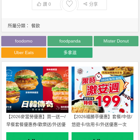
♡
讚
0
分享
所屬分類：
餐飲
foodomo
foodpanda
Mister Donut
Uber Eats
多拿滋
【2026麥當勞優惠】買一送一/
【2026福勝亭優惠】套餐/中信/
早餐套餐優惠券/歡樂送/外送優
悠遊卡/信用卡/外送優惠一次
惠/菜單整理
看！