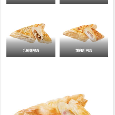
乳酪咖哩派
燻雞起司派