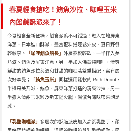
春夏輕食搶吃！鮪魚沙拉、咖哩玉米
內餡鹹酥派來了！
今夏輕食全新登場，鹹食派系不可錯過！融入在地屏東
洋蔥、日本進口酥派，豐富配料搭蓬鬆外皮，夏日野餐
輕鬆享。
「咖哩鮪魚船長」
外層酥鬆輕軟，一半拌入美
乃滋、鮪魚及屏東洋蔥，另一半加入佛蒙特咖哩，清爽
鮮甜的鮪魚沙拉與溫和甘甜的咖哩醬雙重搭配，富有層
次好享受；
「鮪魚玉米」
同樣選用鬆軟的 Rich Donut，
半邊是美乃滋、鮪魚、屏東洋蔥打造的清爽沙拉，另一
半撒入清甜玉米粒及新東陽火腿，濃濃台灣味帶來飽足
感。
「乳酪咖哩派」
多層次的酥脆派皮加入高鈣乳酪丁、蘋
果蜂蜜特調的咖哩醬，溫順的咖哩餡與乳酪香相融，層