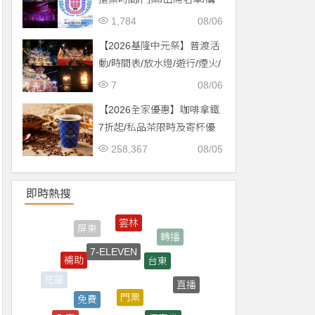
票一次看！
1,784
08/06
【2026基隆中元祭】普渡活
動/時間表/放水燈/遊行/煙火/
交通一次看！
7
08/06
【2026全家優惠】咖啡拿鐵
7折起/私品茶限時及寄杯優
惠！價格/菜單一起看
258,367
08/05
即時熱搜
7-ELEVEN
台東
補助
門票
免費
直播
優惠券
買一送一
全家
台南