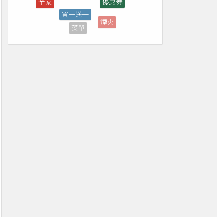
煙火
菜單
台北
新竹
彰化