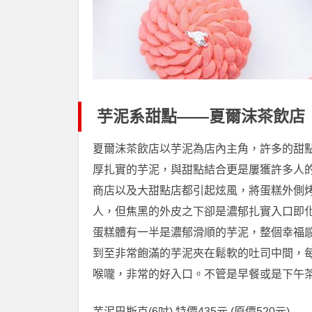
芋泥系甜點——夏爾沫茶飲店
夏爾沫茶飲店以芋泥為店內主角，許多的甜
厚扎實的芋泥，與甜點結合更是屢獲許多人的
商店以及大甜點店都引起炫風，將蛋糕外側
人，但焦黑的外皮之下卻是濃郁扎實入口即
蛋糕體有一半是濃郁滑順的芋泥，整個幸福
到至非常飽滿的芋泥夾在鬆軟的吐司中間，
喉嚨，非常的好入口。不管是早餐或是下午
芋泥巴斯克(6吋) 特價435元 (原價520元)