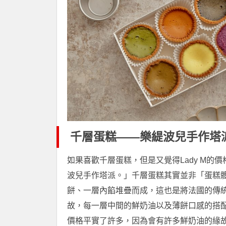
千層蛋糕——樂緹波兒手作塔
如果喜歡千層蛋糕，但是又覺得Lady M
波兒手作塔派。」千層蛋糕其實並非「蛋糕
餅、一層內餡堆疊而成，這也是將法國的傳
故，每一層中間的鮮奶油以及薄餅口感的搭
價格平實了許多，因為會有許多鮮奶油的緣