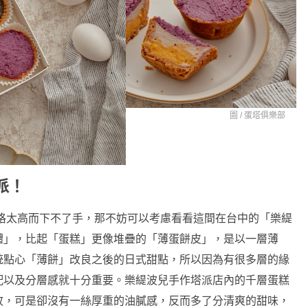
圖 /
蛋塔俱樂部
派！
的價格太高而下不了手，那不妨可以考慮看看這間在台中的「樂緹
體」，比起「蛋糕」更像堆疊的「薄蛋餅皮」，是以一層薄
統點心「薄餅」改良之後的日式甜點，所以因為有很多層的緣
配以及分層感就十分重要。樂緹波兒手作塔派店內的千層蛋糕
故，可是卻沒有一絲厚重的油膩感，反而多了分清爽的甜味，