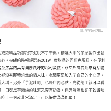
圖 /
芙芙法式甜點
！
點或飲料品項都跟芋泥脫不了干係，精選大甲的芋頭製作出鬆
心。被紐約時報評選為2019年度甜品的巴斯克蛋糕，在便利
烤至焦黑的具有濃厚風味的起司蛋糕，雖然外層看起來有點嚇
化卻沒有那種燒焦的惱人味，老闆更是加入了自己的小心思，
感大增。另外「芋泥吐司」也是店內必點，光從剖面就可以看
每一口都是芋頭純的味道又帶有奶香，保有濕潤也卻不乾澀咬
茶吃上一個就非常滿足，可以提供滿滿能量！