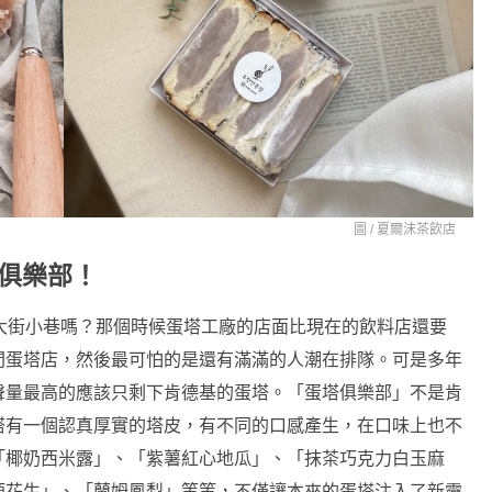
圖 /
夏爾沫茶飲店
蛋塔俱樂部！
大街小巷嗎？那個時候蛋塔工廠的店面比現在的飲料店還要
間蛋塔店，然後最可怕的是還有滿滿的人潮在排隊。可是多年
聲量最高的應該只剩下肯德基的蛋塔。「蛋塔俱樂部」不是肯
塔有一個認真厚實的塔皮，有不同的口感產生，在口味上也不
「椰奶西米露」、「紫薯紅心地瓜」、「抹茶巧克力白玉麻
源花生」、「蘭姆鳳梨」等等，不僅讓本來的蛋塔注入了新靈