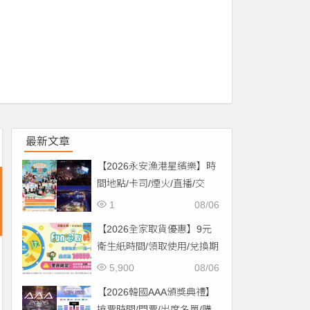
最新文章
【2026永安漁港星繽樂】時
間地點/卡司/煙火/直播/交
通，免費入場！
1
08/06
【2026全家取貨優惠】9元
衛生紙時間/領取使用/兌換期
限一次看！
5,900
08/06
【2026韓國AAA頒獎典禮】
搶票時間/門票/出席名單/購