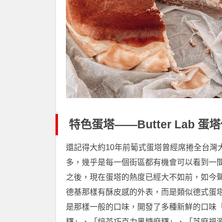
特色蛋塔——Butter Lab 
還記得大約10年前葡式蛋塔曾經席捲全台灣
多，幾乎是每一個街區都有機會可以看到一
之後，現在蛋塔的熱度已經大不如前，如今
德基那樣有酥皮感的外表，而是類似德式蛋
是那樣一般的口味，開發了多種新鮮的口味
糬」、「焙茶巧克力黑糖麻糬」、「芝麻福