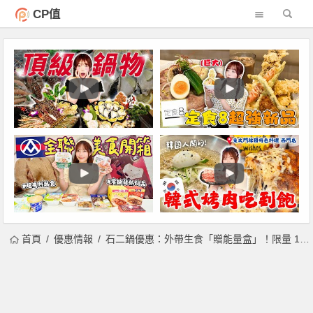
CP值
首頁
優惠情報
石二鍋優惠：外帶生食「贈能量盒」！限量 13 萬份，豆腐、菇類、雪花牛或上選豬替你加料！