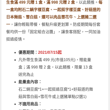
生食滿 499 元贈 1 盒，滿 998 元贈 2 盒
，以此類推。
每
一盒均附石二鍋字樣豆腐、一起挺字樣豆腐、好菇道的
日本舞菇、雪白菇，還可以肉品雪花牛、上選豬二選
一
，讓你輕鬆帶餐，餐點升級更划算。防疫期間每份套
餐均供一份「固定組合沾醬」，讓食客搭配，一同加油
挺過疫情。
優惠期間：
2021/07/15起
凡外帶生食滿 499 元(市值105元)，贈能量
盒；滿 998 贈 2 盒，以此類推，限量 13 盒
送完為止
能量盒內容：
石二鍋豆腐*1+一起挺過豆腐*1+好菇道的舞
菇與雪白菇+雪花牛或上選豬單點(2選1)
不適用商品：