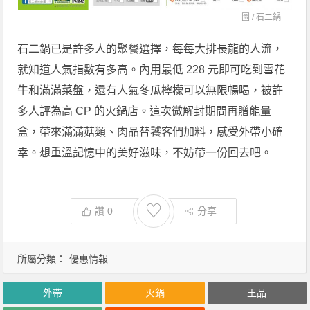
圖 /
石二鍋
石二鍋已是許多人的聚餐選擇，每每大排長龍的人流，
就知道人氣指數有多高。內用最低 228 元即可吃到雪花
牛和滿滿菜盤，還有人氣冬瓜檸檬可以無限暢喝，被許
多人評為高 CP 的火鍋店。這次微解封期間再贈能量
盒，帶來滿滿菇類、肉品替饕客們加料，感受外帶小確
幸。想重溫記憶中的美好滋味，不妨帶一份回去吧。
♡
讚
0
分享
所屬分類：
優惠情報
外帶
火鍋
王品