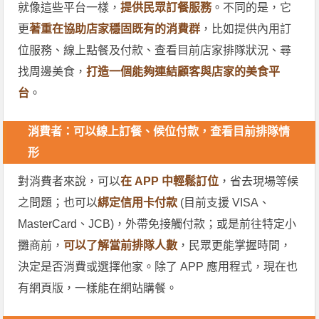
就像這些平台一樣，
提供民眾訂餐服務
。不同的是，它
更
著重在協助店家穩固既有的消費群
，比如提供內用訂
位服務、線上點餐及付款、查看目前店家排隊狀況、尋
找周邊美食，
打造一個能夠連結顧客與店家的美食平
台
。
消費者：可以線上訂餐、候位付款，查看目前排隊情
形
對消費者來說，可以
在 APP 中輕鬆訂位
，省去現場等候
之問題；也可以
綁定信用卡付款
(目前支援 VISA、
MasterCard、JCB)，外帶免接觸付款；或是前往特定小
攤商前，
可以了解當前排隊人數
，民眾更能掌握時間，
決定是否消費或選擇他家。除了 APP 應用程式，現在也
有網頁版，一樣能在網站購餐。