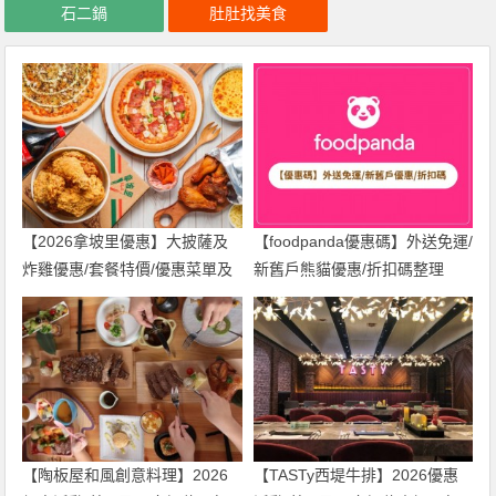
石二鍋
肚肚找美食
【2026拿坡里優惠】大披薩及
【foodpanda優惠碼】外送免運/
炸雞優惠/套餐特價/優惠菜單及
新舊戶熊貓優惠/折扣碼整理
門市一起看
(2026年)
【陶板屋和風創意料理】2026
【TASTy西堤牛排】2026優惠