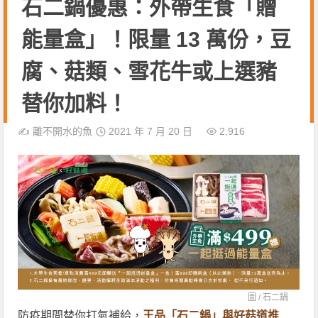
石二鍋優惠：外帶生食「贈
能量盒」！限量 13 萬份，豆
腐、菇類、雪花牛或上選豬
替你加料！
✍️
離不開水的魚
2021 年 7 月 20 日
2,916
圖 /
石二鍋
防疫期間替你打氣補給，
王品「石二鍋」與好菇道推