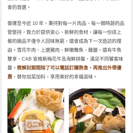
會的首選。
營運至今近 10 年，秉持對每一片肉品、每一類時蔬的品
管堅持，致力於提供安心、新鮮的食材，讓每一份送上
餐的鍋品不僅令人回味無窮，還會成為下一次造訪的理
由。雪花牛肉、上選豬肉、鮮嫩雕魚、雞腿，還有牛魚
雙享、CAB 安格斯梅花牛及海鮮拼盤，滿足不同饕客味
蕾。
微解封期間除了可以電話訂購熟食，再推出外帶優
惠
，替你加菜加料，享用美好的幸福滋味。