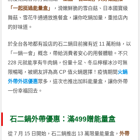
「一起挺過能量盒」
，滑嫩鮮脆的雪白菇、日本國寶級
舞菇、雪花牛通通放進餐盒，讓你吃鍋加量，重拾店內
的好味道。
於全台各地都有設店的石二鍋目前擁有近 11 萬粉絲，以
「一鍋一會」概念，帶給消費者安心的用餐體驗。不只
228 元就能享有牛肉鍋，份量十足、冬瓜檸檬冰沙可無
限暢喝，被網友評為高 CP 值火鍋選擇！疫情期間
火鍋
外帶外送優惠
眾多，這次也推出加料能量盒，讓你外帶
一份幸福回去。
石二鍋外帶優惠：滿499贈能量盒
從 7 月 15 日開始，石二鍋推出 13 萬限量能量盒，
外帶