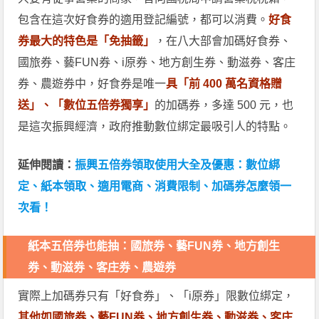
包含在這次好食券的適用登記編號，都可以消費。
好食
券最大的特色是「免抽籤」
，在八大部會加碼好食券、
國旅券、藝FUN券、i原券、地方創生券、動滋券、客庄
券、農遊券中，好食券是唯一
具「前 400 萬名資格贈
送」、「數位五倍券獨享」
的加碼券，多達 500 元，也
是這次振興經濟，政府推動數位綁定最吸引人的特點。
延伸閱讀：
振興五倍券領取使用大全及優惠：數位綁
定、紙本領取、適用電商、消費限制、加碼券怎麼領一
次看！
紙本五倍券也能抽：國旅券、藝FUN券、地方創生
券、動滋券、客庄券、農遊券
實際上加碼券只有「好食券」、「i原券」限數位綁定，
其他如國旅券、藝FUN券、地方創生券、動滋券、客庄