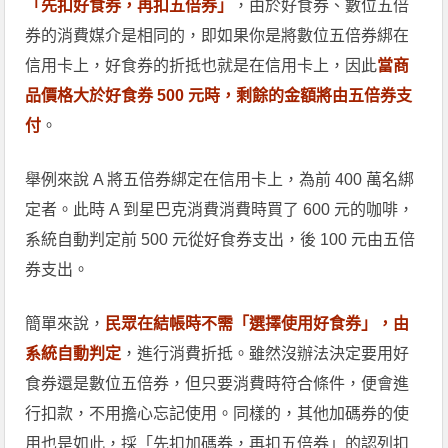
「先扣好食券，再扣五倍券」
，由於好食券、數位五倍
券的消費媒介是相同的，即如果你是將數位五倍券綁在
信用卡上，好食券的折抵也就是在信用卡上，因此
當商
品價格大於好食券 500 元時，剩餘的金額將由五倍券支
付
。
舉例來說 A 將五倍券綁定在信用卡上，為前 400 萬名綁
定者。此時 A 到星巴克消費消費時買了 600 元的咖啡，
系統自動判定前 500 元從好食券支出，後 100 元由五倍
券支出。
簡單來說，
民眾在結帳時不需「選擇使用好食券」，由
系統自動判定
，進行消費折抵。雖然沒辦法決定要用好
食券還是數位五倍券，但只要消費時符合條件，便會進
行扣款，不用擔心忘記使用。同樣的，其他加碼券的使
用也是如此，採「先扣加碼券，再扣五倍券」的認列扣