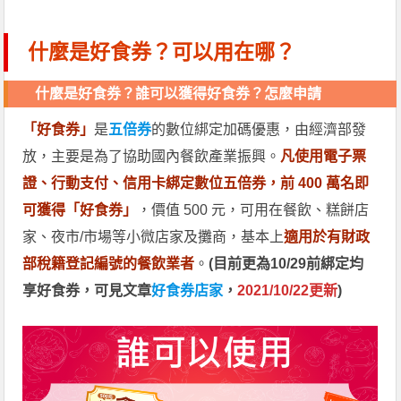
什麼是好食券？可以用在哪？
什麼是好食券？誰可以獲得好食券？怎麼申請
「好食券」
是
五倍券
的數位綁定加碼優惠，由經濟部發
放，主要是為了協助國內餐飲產業振興。
凡使用電子票
證、行動支付、信用卡綁定數位五倍券，前 400 萬名即
可獲得「好食券」
，價值 500 元，可用在餐飲、糕餅店
家、夜市/市場等小微店家及攤商，基本上
適用於有財政
部稅籍登記編號的餐飲業者
。
(目前更為10/29前綁定均
享好食券，可見文章
好食券店家
，
2021/10/22更新
)