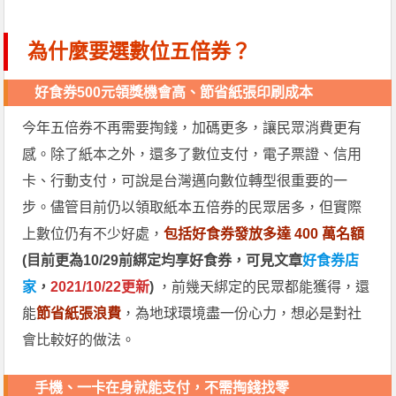
為什麼要選數位五倍券？
好食券500元領獎機會高、節省紙張印刷成本
今年五倍券不再需要掏錢，加碼更多，讓民眾消費更有
感。除了紙本之外，還多了數位支付，電子票證、信用
卡、行動支付，可說是台灣邁向數位轉型很重要的一
步。儘管目前仍以領取紙本五倍券的民眾居多，但實際
上數位仍有不少好處，
包括好食券發放多達 400 萬名額
(目前更為10/29前綁定均享好食券，可見文章
好食券店
家
，
2021/10/22更新
)
，前幾天綁定的民眾都能獲得，還
能
節省紙張浪費
，為地球環境盡一份心力，想必是對社
會比較好的做法。
手機、一卡在身就能支付，不需掏錢找零