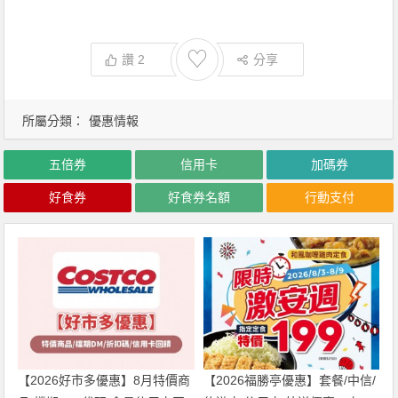
♡
讚
2
分享
所屬分類：
優惠情報
五倍券
信用卡
加碼券
好食券
好食券名額
行動支付
【2026好市多優惠】8月特價商
【2026福勝亭優惠】套餐/中信/