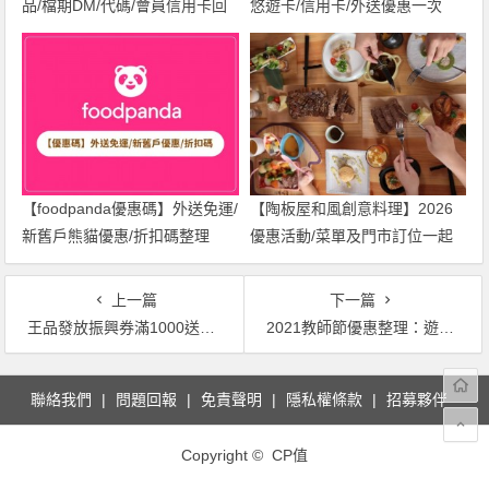
品/檔期DM/代碼/會員信用卡回
悠遊卡/信用卡/外送優惠一次
饋一次看！
看！
【foodpanda優惠碼】外送免運/
【陶板屋和風創意料理】2026
新舊戶熊貓優惠/折扣碼整理
優惠活動/菜單及門市訂位一起
(2026年)
看！
上一篇
下一篇
王品發放振興券滿1000送1000，信用卡優惠最高12%！「先吃再說現金到手」瘋點數雙倍送
2021教師節優惠整理：遊樂園、住房、餐飲、網路吃到飽、購3C一次看！
文
聯絡我們
問題回報
免責聲明
隱私權條款
招募夥伴
章
導
Copyright © CP值
覽