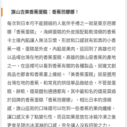
旗山吉美香蕉蛋糕：香蕉芭娜娜！
每次到日本可不能錯過的人氣伴手禮之一就是東京芭娜
娜「香蕉蛋糕」，海綿蛋糕的外皮搭配鬆軟滑順的香蕉
卡士達內餡讓人無法忘懷，形狀和口感就有如真的小香
蕉一樣，蛋糕是外皮，內餡是果肉，這回到了高雄也可
以品嚐台灣在地的香蕉蛋糕。高雄的旗山是香蕉的產地
之一，在這裡可以看到香蕉有關的各種製品，就連文創
商品也都會和香蕉畫上連結。「美香蕉蛋糕」就是選用
台灣在地的香蕉，和常見的烘焙單品做結合，不管是蛋
糕、餅乾，還是麵包通通都有。其中最知名的還是莫過
於招牌的香蕉蛋糕「香蕉芭娜娜」，相比日本的滑順
感，旗山這款的口味還可以吃到一些香蕉的果肉纖維，
讓口感又多了點變化性，而且如果是放在冰箱冷凍之後
更會呈現出冰淇淋的口感，完全讓人沒有招架之力。