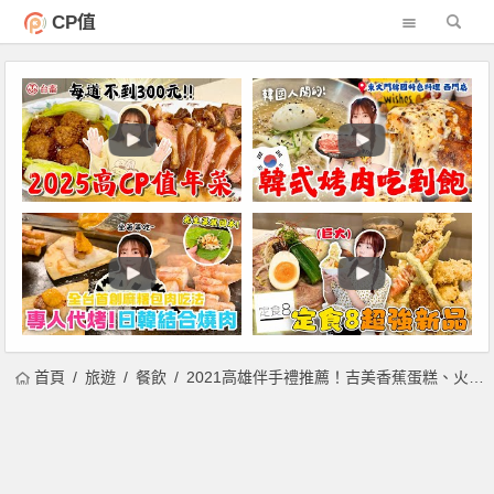
CP值
首頁
旅遊
餐飲
2021高雄伴手禮推薦！吉美香蕉蛋糕、火星糖、不二緻果、方師傅羅宋麵包伴手禮首選！