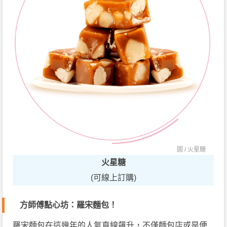
圖 /
火星糖
火星糖
(可線上訂購)
方師傅點心坊：羅宋麵包！
羅宋麵包在這幾年的人氣直線飆升，不僅麵包店或是便