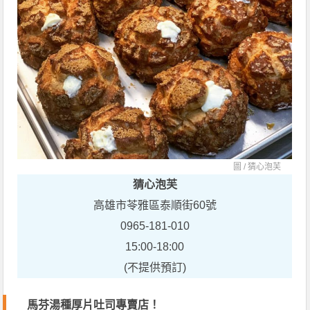
圖 /
猜心泡芙
猜心泡芙
高雄市苓雅區泰順街60號
0965-181-010
15:00-18:00
(不提供預訂)
馬芬湯種厚片吐司專賣店！