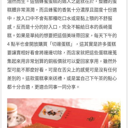
油然而生。這個蜂蜜蛋糕的過人之處就在於，整體的蛋
糕體非常濕潤，而且蜂蜜的香氣十分濃厚且甜度十份適
中，放入口中不會有那種吃口水或是黏上顎的不舒服
感，反而是十分的好入口，完全不輸給日本的長崎蛋
糕。如果是單純的想要把這個美味帶回家，每天下午的
4 點半也會開放購買「切邊蛋糕」，這其實是許多蛋糕
要讓賣相好看會將邊邊切除，而店家就把這些蛋糕邊蒐
集起來用非常划算的銅板價就可以愛回家享用，雖然外
型可能不那麼好看，可是在舌尖上的感覺可是沒有任何
差別的。這款蛋糕拿來送禮，或是當自己下午茶的點心
都十分合適，更適合同事一同分享。