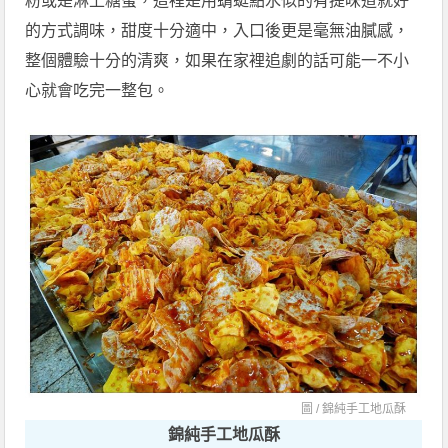
粉或是淋上糖蜜，這裡是用蜻蜓點水似的有提味道就好
的方式調味，甜度十分適中，入口後更是毫無油膩感，
整個體驗十分的清爽，如果在家裡追劇的話可能一不小
心就會吃完一整包。
圖 /
錦純手工地瓜酥
錦純手工地瓜酥