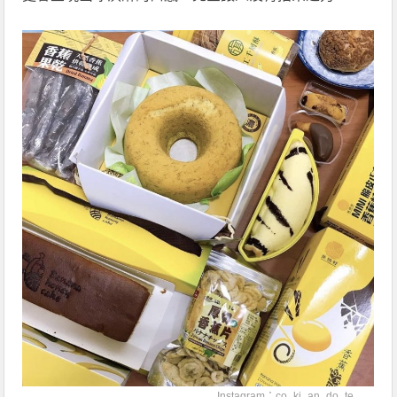
Instagram：
co_ki_an_do_te_