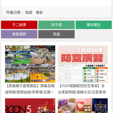
所屬分類：
旅遊
餐飲
不二緻果
伴手禮
羅宋麵包
香蕉蛋糕
高雄
【高雄親子遊樂園區】開幕及開
【2026城鎮韌性防空演習】全
放時間/遊樂設施/停車場/交通一
台演習時間/演練方式/注意事項
次看！
一次看！