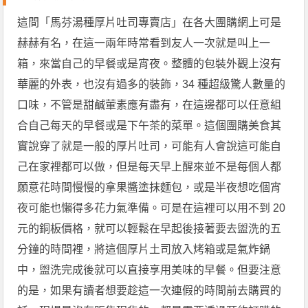
這間「馬芬湯種厚片吐司專賣店」在各大團購網上可是
赫赫有名，在這一兩年時常看到友人一次就是叫上一
箱，來當自己的早餐或是宵夜。整體的包裝外觀上沒有
華麗的外表，也沒有過多的裝飾，34 種超級驚人數量的
口味，不管是甜鹹葷素應有盡有，在這邊都可以任意組
合自己每天的早餐或是下午茶的菜單。這個團購美食其
實說穿了就是一般的厚片吐司，可能有人會說這可能自
己在家裡都可以做，但是每天早上醒來並不是每個人都
願意花時間慢慢的拿果醬塗抹麵包，或是半夜想吃個宵
夜可能也懶得多花力氣準備。可是在這裡可以用不到 20
元的銅板價格，就可以輕鬆在早起後接著要去盥洗的五
分鐘的時間裡，將這個厚片土司放入烤箱或是氣炸鍋
中，盥洗完成後就可以直接享用美味的早餐。但要注意
的是，如果有讀者想要趁這一次連假的時間前去購買的