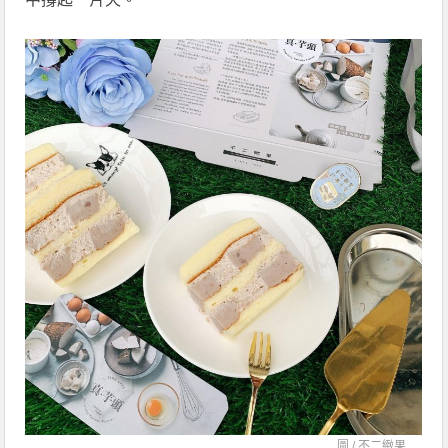
圖 /
不二緻果