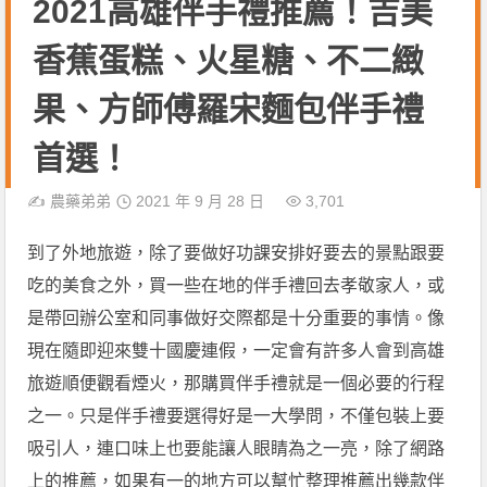
2021高雄伴手禮推薦！吉美
香蕉蛋糕、火星糖、不二緻
果、方師傅羅宋麵包伴手禮
首選！
✍️
農藥弟弟
2021 年 9 月 28 日
3,701
到了外地旅遊，除了要做好功課安排好要去的景點跟要
吃的美食之外，買一些在地的伴手禮回去孝敬家人，或
是帶回辦公室和同事做好交際都是十分重要的事情。像
現在隨即迎來雙十國慶連假，一定會有許多人會到高雄
旅遊順便觀看煙火，那購買伴手禮就是一個必要的行程
之一。只是伴手禮要選得好是一大學問，不僅包裝上要
吸引人，連口味上也要能讓人眼睛為之一亮，除了網路
上的推薦，如果有一的地方可以幫忙整理推薦出幾款伴