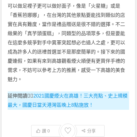
可以做足裡子更可以做好面子，像是「火星糖」或是
「香蕉芭娜娜」，在台灣的其他景點要能找到類似的店
實在具有難度，當作是禮品贈送是很不錯的選擇。不二
緻果的「真芋頭蛋糕」，同類型的品項眾多，但是要能
在這麼多競爭對手中異軍突起想必也過人之處，更可以
成為許多人的送禮首選並不是那麼簡單的。接下來的國
慶連假，如果有來到高雄觀看煙火順便有更買伴手禮的
需求，不妨可以參考上方的推薦，感受一下高雄的美食
魅力。
延伸閱讀👉🏻
2021國慶煙火在高雄！三大亮點、史上規模
最大，國慶日當天港灣區晚上8點施放！
♡
讚
0
分享