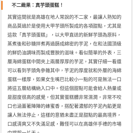
不二緻果：真芋頭蛋糕！
其實這間就是高雄在地人常說的不二家，最讓人熟知的
商品莫過於是使用大甲芋頭所製成的各項甜點，尤其是
這款「真芋頭蛋糕」，以大甲直送的新鮮芋頭為原料，
蒸煮後和砂糖拌煮再過篩成綿密的芋泥，在和法國頂級
的鮮奶油調味而製成豐腴的滋味。看似簡單的外表，三
層海綿蛋糕中間夾上兩層厚厚的芋泥，其實仔細一看還
可以看到芋頭角參雜其中，芋泥的厚度就和外層的海綿
蛋糕一樣厚，如果女生嘴巴比較小一點的可是無法一口
將這五層結構納入口中。但這個甜點可能會給人熱量或
是甜度很高的感覺，但其實蛋糕體非常濕潤，非常不咬
口也涵蓋著陣陣的蜂蜜香，搭配著濃郁的芋泥內餡更是
讓人無法停止，這樣的意猶未盡正是甜點的最高境界，
口感清爽又不失滿足感，難怪可以在高雄伴手禮的市場
中撐起一片天。