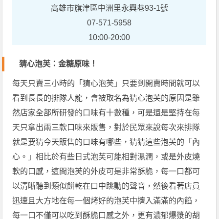
高雄市旗津區中洲里永興巷93-1號
07-571-5958
10:00-20:00
猜心泡芙：金糖原味！
每天只賣三小時的「猜心泡芙」只要到開賣時間就可以
看到長長的排隊人龍，會被取名為猜心泡芙的原因是雖
然店家全部所研發的口味有十數種，可是還是堅持在每
天只拿出兩三款口味來販售，對於民眾來說每次來排隊
就是要猜今天販售的口味有哪些，猜猜這些泡芙的「內
心。」相比於有些日式泡芙可能相對濕潤，或是外皮燒
軟的口感，這間泡芙的外皮可是非常酥脆，每一口都可
以清晰聽到類似餅乾在口中跳動的聲音，然後看著店員
迅速且大方地在每一個烤好的泡芙中擠入滿滿的內餡，
每一口不僅可以吃到酥脆口感之外，更有濃郁爆漿的胡