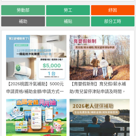
勞動部
勞工
紓困
補助
補貼
部分工時
【2026桃園冷氣補助】5000元
【育嬰假新制】育兒假/薪水補
申請資格/補助金額/申請方式一
助/育兒留停津貼申請及時間，
次看！
婚假.產假延長！