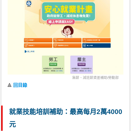
無薪、減班薪資差補助/
勞動部
🔺
回目錄
就業技能培訓補助：最高每月2萬4000
元