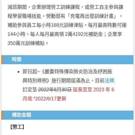
減班期間，企業辦理勞工訓練課程，或勞工自主參與課
程學習職場技能，勞動部有「充電再出發訓練計畫」，
補助參與員工每小時168元訓練津貼，每月最高時數可達
144小時，每人每月最高領 2萬4192元補助金；企業享
350萬元訓練補貼。
時間
即日起~《嚴重特殊傳染肺炎防治及紓困振
興特別條例》施行期間屆滿為止，目前
法規
訂定至
2022年6月30日
延長至至 2023 年 6
月底 *2022/6/17更新
補助金額
【勞工】