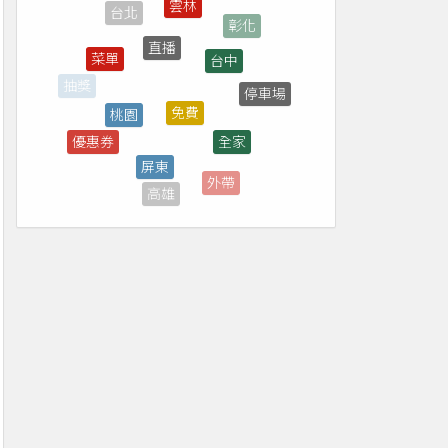
直播
台中
菜單
免費
桃園
停車場
抽獎
全家
優惠券
屏東
煙火
外帶
轉播
高雄
南投
7-ELEVEN