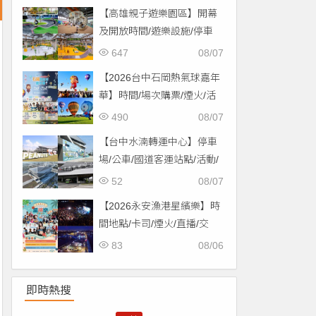
【高雄親子遊樂園區】開幕
及開放時間/遊樂設施/停車
場/交通一次看！
647
08/07
【2026台中石岡熱氣球嘉年
華】時間/場次購票/煙火/活
動/交通，土牛運動公園登
490
08/07
場！
【台中水湳轉運中心】停車
場/公車/國道客運站點/活動/
交通，啟用免費停車！
52
08/07
【2026永安漁港星繽樂】時
間地點/卡司/煙火/直播/交
通，免費入場！
83
08/06
即時熱搜