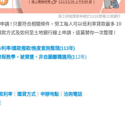
勞工紓困貸款申請於12/26登場/
土地銀行
六) 開放申請 ! 只要符合相關條件，勞工每人可以低利率貸款最多 10
款方式及如何至土地銀行線上申請，這篇替你一次整理 !
利率/還款撥款/進度查詢整理(113年)
/流程教學，被資遣、非自願離職適用(1
12年)
款利率
｜
還貸方式
｜
申辦地點
｜
洽詢電話
程