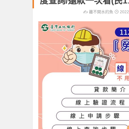
度查詢/還款一次看(民11
✍️
離不開水的魚
2022