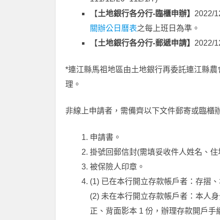
【
土地銀行各分行-臨櫃申辦】
2022/
關辦公日曆表
之每上班日為準。
【
土地銀行
各分行
-郵遞
申請】
2022/
*連江縣馬祖地區由土地銀行再委託連江縣農會(電
理。
非線上申請者，需備齊以下文件郵寄或臨櫃
申請書。
掛號回郵信封(需填妥收件人姓名、住
被保險人印章。
(1) 已在本行開立存款帳戶者：存摺
(2) 未在本行開立存款帳戶者：本人
正、背面影本 1 份，辦理存款開戶手