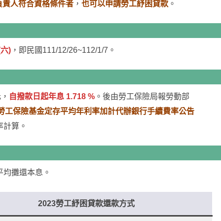
負責人符合資格條件者
，
也可以申請勞工紓困貸款
。
(六)
，即民國111/12/26~112/1/7。
元，
自撥款日起年息 1.718 %
。後由勞工保險局報勞動部
勞工保險基金定存平均年利率加計代辦銀行手續費率公告
率計算。
月平均攤還本息。
2023勞工紓困貸款還款方式