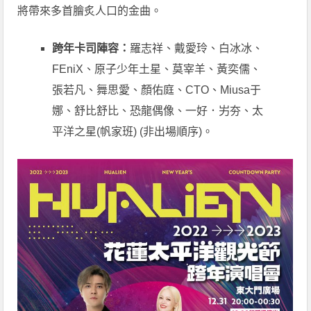
將帶來多首膾炙人口的金曲。
跨年卡司陣容：
羅志祥、戴愛玲、白冰冰、
FEniX、原子少年土星、莫宰羊、黃奕儒、
張若凡、舞思愛、顏佑庭、CTO、Miusa于
娜、舒比舒比、恐龍偶像、一好．屴夯、太
平洋之星(帆家班) (非出場順序)。