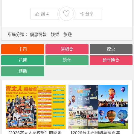
♡
讚
4
分享
所屬分類：
優惠情報
娛樂
旅遊
卡司
演唱會
煙火
花蓮
跨年
跨年晚會
轉播
【2026當大人高校祭】時間地
【2026台中石岡熱氣球嘉年