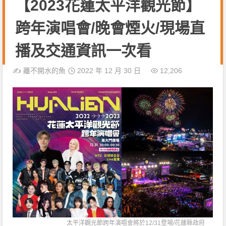
【2023花蓮太平洋觀光節】
跨年演唱會/晚會煙火/現場直
播及交通資訊一次看
✍️
離不開水的魚
2022 年 12 月 30 日
12,206
太平洋觀光節跨年演唱會將於12/31登場/
花蓮縣政府