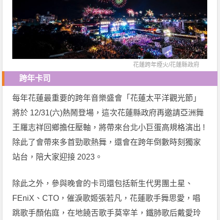
花蓮跨年煙火/
花蓮縣政府
跨年卡司
每年花蓮最重要的跨年音樂盛會「花蓮太平洋觀光節」
將於 12/31(六)熱鬧登場，這次花蓮縣政府再邀請亞洲舞
王羅志祥回鄉擔任壓軸，將帶來台北小巨蛋高規格演出 !
除此了會帶來多首勁歌熱舞，還會在跨年倒數時刻獨家
站台，陪大家迎接 2023。
除此之外，參與晚會的卡司還包括新生代男團土星、
FEniX、CTO，催淚歌姬張若凡，花蓮歌手舞思愛，唱
跳歌手顏佑庭，在地饒舌歌手莫宰羊，鐵肺歌后戴愛玲