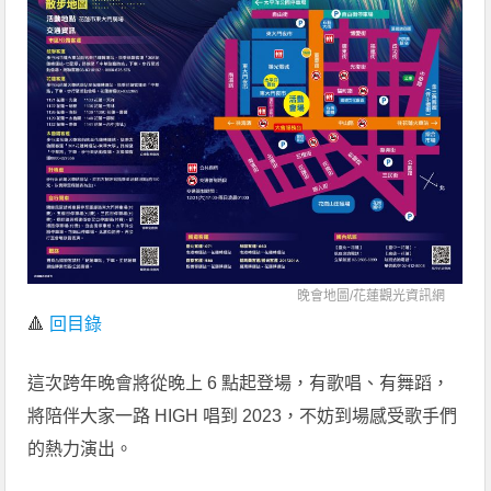
晚會地圖/
花蓮觀光資訊網
🔺
回目錄
這次跨年晚會將從晚上 6 點起登場，有歌唱、有舞蹈，
將陪伴大家一路 HIGH 唱到 2023，不妨到場感受歌手們
的熱力演出。