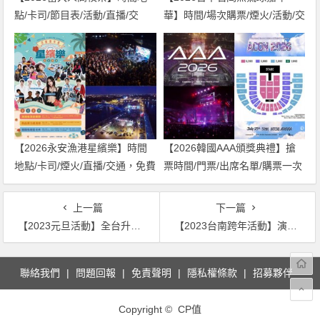
點/卡司/節目表/活動/直播/交
華】時間/場次購票/煙火/活動/交
通，免費入場！
通，土牛運動公園登場！
【2026永安漁港星繽樂】時間
【2026韓國AAA頒獎典禮】搶
地點/卡司/煙火/直播/交通，免費
票時間/門票/出席名單/購票一次
入場！
看！
上一篇
下一篇
【2023元旦活動】全台升旗典禮/迎曙光景點資訊整理
【2023台南跨年活動】演唱會卡司/晚會直播/飯店住宿及餐廳優惠一次看！
文
聯絡我們
問題回報
免責聲明
隱私權條款
招募夥伴
章
導
Copyright © CP值
覽