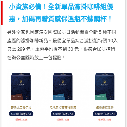
小資族必備！全新單品濾掛咖啡組優
惠，加碼再贈質感保溫瓶不鏽鋼杯！
另外全家也因應這次國際咖啡日活動開賣全新 5 種不同
產區的濾掛咖啡新品。最便宜單品綜合濾掛組特價 10入
只需 299 元，單包平均後不到 30 元，很適合咖啡控們
在辦公室隨時放上一包醒腦！