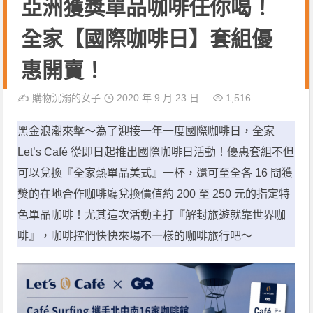
亞洲獲獎單品咖啡任你喝！
全家【國際咖啡日】套組優
惠開賣！
✍️
購物沉溺的女子
2020 年 9 月 23 日
1,516
黑金浪潮來擊～為了迎接一年一度國際咖啡日，全家
Let’s Café 從即日起推出國際咖啡日活動！優惠套組不但
可以兌換『全家熱單品美式』一杯，還可至全各 16 間獲
獎的在地合作咖啡廳兌換價值約 200 至 250 元的指定特
色單品咖啡！尤其這次活動主打『解封旅遊就靠世界咖
啡』，咖啡控們快快來場不一樣的咖啡旅行吧～