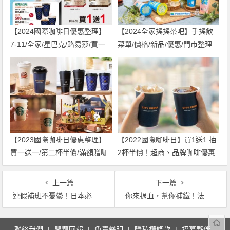
【2024國際咖啡日優惠整理】
【2024全家搖搖茶吧】手搖飲
7-11/全家/星巴克/路易莎/買一
菜單/價格/新品/優惠/門市整理
送一活動一次看！
【2023國際咖啡日優惠整理】
【2022國際咖啡日】買1送1.抽
買一送一/第二杯半價/滿額贈咖
2杯半價！超商、品牌咖啡優惠
啡包一次看！
總整理
上一篇
下一篇
連假補班不憂鬱！日本必吃【 ROYCE’ 巧克力】全台優惠開賣！來點巧克力療癒身心吧～
你來捐血，幫你補鐵！法蘭克肉舖子邀你捐血送牛排！
文
聯絡我們
問題回報
免責聲明
隱私權條款
招募夥伴