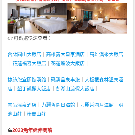
👉可點選快速查看：
台北圓山大飯店
｜
高雄義大皇家酒店
｜
高雄漢來大飯店
｜
花蓮福容大飯店
｜
花蓮煙波大飯店
｜
捷絲旅宜蘭礁溪館
｜
礁溪晶泉丰旅
｜
大板根森林溫泉酒
店
｜
墾丁凱撒大飯店
｜
劍湖山渡假大飯店
｜
雲品溫泉酒店
｜
力麗哲園日潭館
｜
力麗哲園月潭館
｜
明
池山莊
｜
棲蘭山莊
🐇
2023兔年延伸閱讀