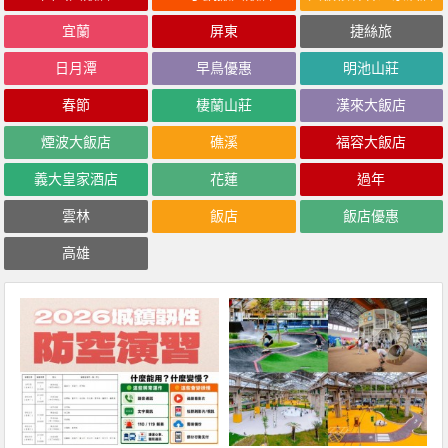
宜蘭
屏東
捷絲旅
日月潭
早鳥優惠
明池山莊
春節
棲蘭山莊
漢來大飯店
煙波大飯店
礁溪
福容大飯店
義大皇家酒店
花蓮
過年
雲林
飯店
飯店優惠
高雄