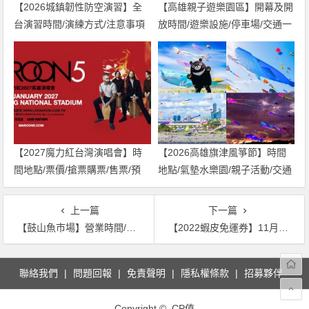
【2026城鎮韌性防空演習】全
【高雄親子遊樂園區】開幕及開
台演習時間/演練方式/注意事項
放時間/遊樂設施/停車場/交通一
一次看！
次看！
【2027魔力紅台灣演唱會】時
【2026高雄旗津風箏節】時間
間地點/票價/搶票購票/售票/預
地點/氣墊水樂園/親子活動/交通
購，高雄世運登場！
一次看！
上一篇
下一篇
【鼓山魚市場】營業時間/美食攤位/交通一次看，高雄打卡新地標！
【2022蝦皮免運券】11月最新運費優惠/免運活動/不能用解決辦法總整理
文
聯絡我們
問題回報
免責聲明
隱私權條款
招募夥伴
章
導
Copyright © CP值