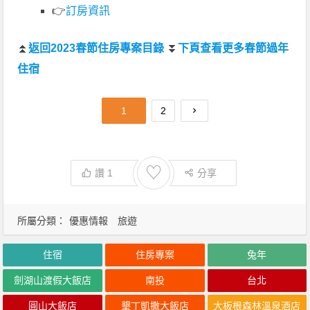
👉
訂房資訊
⏫
返回2023春節住房專案目錄
⏬
下頁查看更多春節過年
住宿
1
2
♡
讚
1
分享
所屬分類：
優惠情報
旅遊
住宿
住房專案
兔年
劍湖山渡假大飯店
南投
台北
圓山大飯店
墾丁凱撒大飯店
大板根森林溫泉酒店