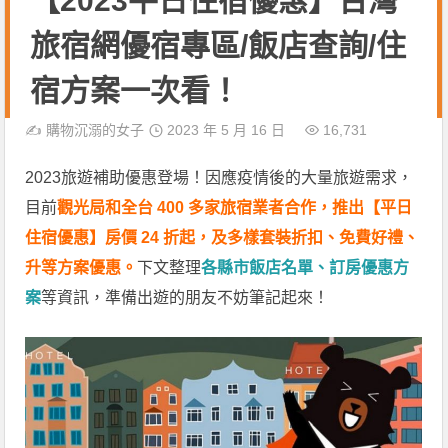
【2023平日住宿優惠】台灣
旅宿網優宿專區/飯店查詢/住
宿方案一次看！
✍️
購物沉溺的女子
2023 年 5 月 16 日
16,731
2023旅遊補助優惠登場！因應疫情後的大量旅遊需求，
目前
觀光局和全台 400 多家旅宿業者合作，推出【平日
住宿優惠】房價 24 折
起
，及多樣套裝折扣、免費好禮、
升等方案優惠。
下文整理
各縣市飯店名單、訂房優惠方
案
等資訊，準備出遊的朋友不妨筆記起來！