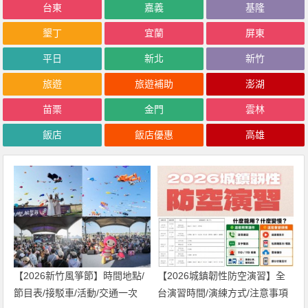
台東
嘉義
基隆
墾丁
宜蘭
屏東
平日
新北
新竹
旅遊
旅遊補助
澎湖
苗栗
金門
雲林
飯店
飯店優惠
高雄
【2026新竹風箏節】時間地點/
【2026城鎮韌性防空演習】全
節目表/接駁車/活動/交通一次
台演習時間/演練方式/注意事項