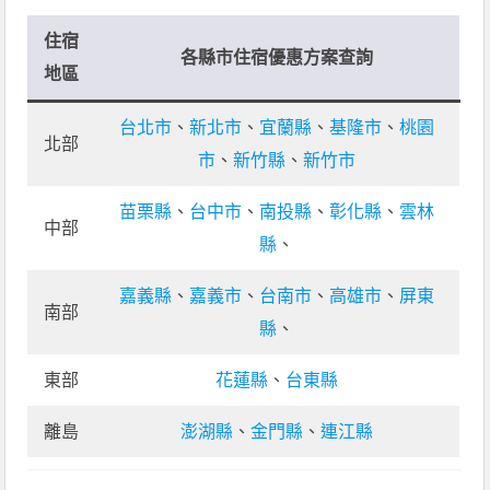
住宿
各縣市住宿優惠方案查詢
地區
台北市
、
新北市
、
宜蘭縣
、
基隆市
、
桃園
北部
市
、
新竹縣
、
新竹市
苗栗縣
、
台中市
、
南投縣
、
彰化縣
、
雲林
中部
縣
、
嘉義縣
、
嘉義市
、
台南市
、
高雄市
、
屏東
南部
縣
、
東部
花蓮縣
、
台東縣
離島
澎湖縣
、
金門縣
、
連江縣