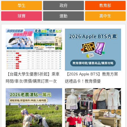
學生
政府
教育部
球賽
運動
高中生
【台鐵大學生優惠5折起】乘車
【2026 Apple BTS】教育方案
時間/車次/票價/購票訂票一次
送禮品卡！教育價優
看！
惠/UNiDAYS驗證及購買攻略