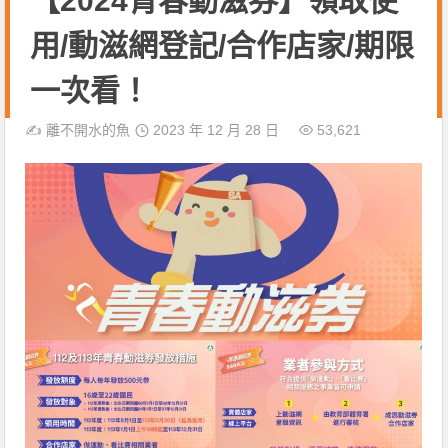
【2024青春動滋券】領取使
用/動滋網登記/合作店家/期限
一次看！
✍️
離不開水的魚
2023 年 12 月 28 日
53,621