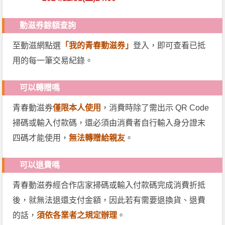
動滋券餘額查詢
至動滋網點選
「我的青春動滋券」
登入，即可查看已抵
用的每一筆交易紀錄。
可以轉贈嗎
青春動滋券
僅限本人使用
，消費時除了需出示 QR Code
掃碼或輸入付款碼，還必須由消費者自行輸入身分證末
四碼才能使用，
無法轉贈給親友
。
可以退費嗎
青春動滋券經合作店家掃碼或輸入付款碼完成消費折抵
後，就無法退還支付金額，因此若有需要退換貨、退費
的話，
須依各業者之規定辦理
。