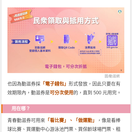
圖/
動滋網
也因為動滋券採
「電子錢包」
形式發放，因此只要在有
效期限內，動滋券是
可分次使用
的，直到 500 元用完。
用在哪？
青春動滋券可用來
「看比賽」、「做運動」
，像是看棒
球比賽、買運動中心游泳池門票、買保齡球場門票、租