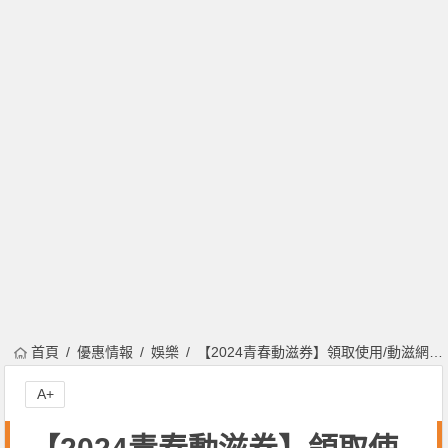
首頁
優惠情報
娛樂
【2024青春動滋券】領取使用/動滋網登記/合作店家/期限一次看！
A+