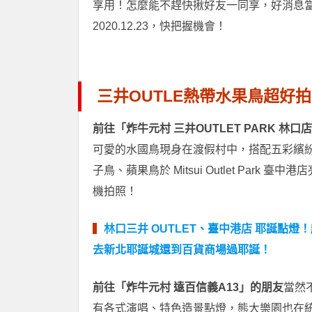
享用！怎麼能不趕快揪好友一同享，好消息
2020.12.23，快把握機會！
三井OUTLE熱帶水果鳥超好
前往「炸牛元村 三井OUTLET PARK 林
可愛的水國鳥現身在渡假村中，搭配五彩繽
子鳥、蘋果鳥於 Mitsui Outlet Pa
機拍照！
▍
林口三井 OUTLET、臺中港店 耶誕點
去新北耶誕城還到百貨商場過耶誕！
前往「炸牛元村 遠百信義A13」的朋友
當然
有各式演唱、特色造景點燈，熊大樂園也在統一時代百