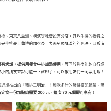
新橋、東京八重洲、橫濱等地皆設有分店，其炸牛排的獨特之
的是牛排裹上薄博的麵衣後，表面呈現酥澄的的色澤，口感清
置有烤爐，提供用餐食牛排加熱使用
，等同於熟度能夠自行調
較小的朋友來說可能一下就飽了，可以揪朋友們一同享用哦！
試近期推出的「豬排三明治」！鬆軟多汁的豬排搭配蔬菜、醬
定食一份加點肉需要 200 元，這次 70 元價即可享有！