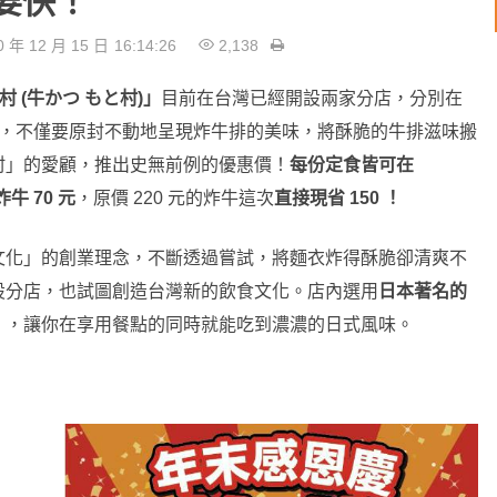
要快！
0 年 12 月 15 日
16:14:26
2,138
村 (牛かつ もと村)」
目前在台灣已經開設兩家分店，分別在
K 林口店，不僅要原封不動地呈現炸牛排的美味，將酥脆的牛排滋味搬
村」的愛顧，推出史無前例的優惠價！
每份定食皆可在
炸牛 70 元
，原價 220 元的炸牛這次
直接現省 150 ！
文化」的創業理念，不斷透過嘗試，將麵衣炸得酥脆卻清爽不
設分店，也試圖創造台灣新的飲食文化。店內選用
日本著名的
」
，讓你在享用餐點的同時就能吃到濃濃的日式風味。