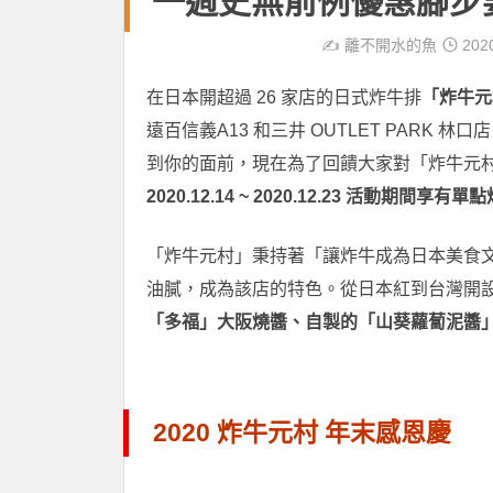
一週史無前例優惠腳步
✍️
離不開水的魚
202
在日本開超過 26 家店的日式炸牛排
「炸牛元
遠百信義A13 和三井 OUTLET PAR
到你的面前，現在為了回饋大家對「炸牛元
2020.12.14 ~ 2020.12.23 活動期間享有單點
「炸牛元村」秉持著「讓炸牛成為日本美食
油膩，成為該店的特色。從日本紅到台灣開
「多福」大阪燒醬、自製的「山葵蘿蔔泥醬
2020 炸牛元村 年末感恩慶