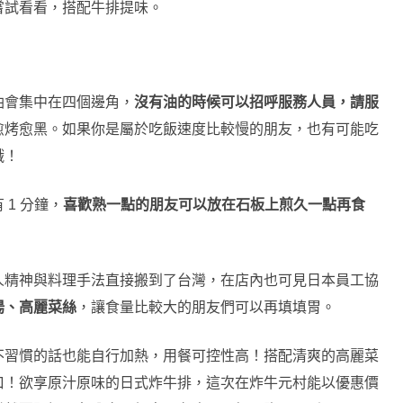
嘗試看看，搭配牛排提味。
油會集中在四個邊角，
沒有油的時候可以招呼服務人員，請服
愈烤愈黑。如果你是屬於吃飯速度比較慢的朋友，也有可能吃
哦！
1 分鐘，
喜歡熟一點的朋友可以放在石板上煎久一點再食
人精神與料理手法直接搬到了台灣，在店內也可見日本員工協
湯、高麗菜絲
，讓食量比較大的朋友們可以再填填胃。
不習慣的話也能自行加熱，用餐可控性高！搭配清爽的高麗菜
口！欲享原汁原味的日式炸牛排，這次在炸牛元村能以優惠價