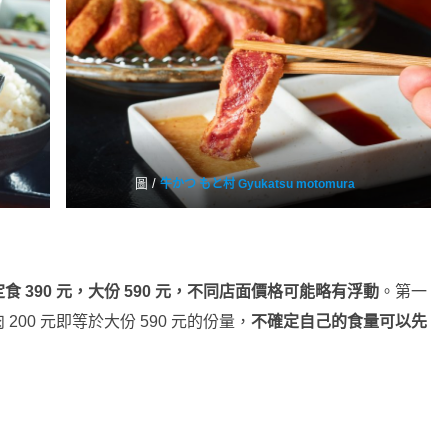
圖 /
牛かつ もと村 Gyukatsu motomura
食 390 元，大份 590 元，不同店面價格可能略有浮動
。第一
00 元即等於大份 590 元的份量，
不確定自己的食量可以先