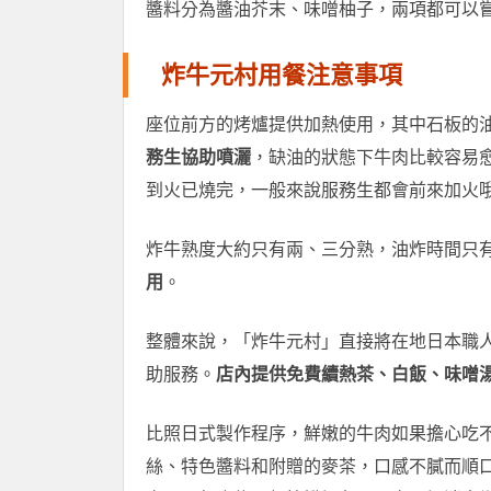
醬料分為醬油芥末、味噌柚子，兩項都可以
炸牛元村用餐注意事項
座位前方的烤爐提供加熱使用，其中石板的
務生協助噴灑
，缺油的狀態下牛肉比較容易
到火已燒完，一般來說服務生都會前來加火
炸牛熟度大約只有兩、三分熟，油炸時間只有 
用
。
整體來說，「炸牛元村」直接將在地日本職
助服務。
店內提供免費續熱茶、白飯、味噌
比照日式製作程序，鮮嫩的牛肉如果擔心吃
絲、特色醬料和附贈的麥茶，口感不膩而順