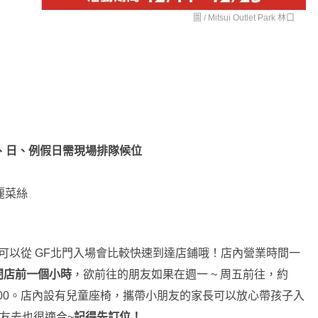
圖 /
Mitsui Outlet Park 林口
、日、例假日需現場排隊候位
麗菜絲
話，可以從 GF北門入場會比較快速到達店鋪哦！店內營業時間一
閉店前一個小時
，欲前往的朋友如果在週一 ~ 周五前往，約
21:00。店內設有兒童座椅，攜帶小朋友的家長可以放心帶孩子入
朋友去也很適合~
記得先訂位！