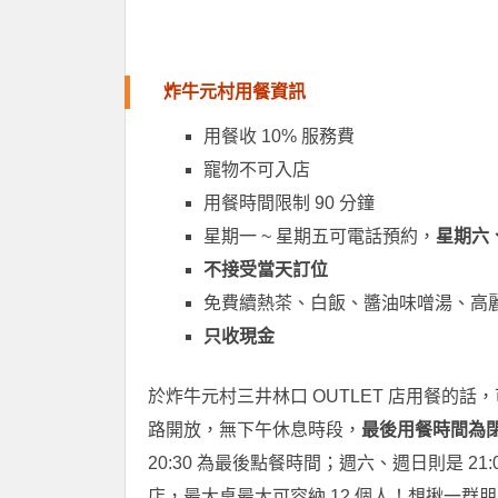
炸牛元村用餐資訊
用餐收 10% 服務費
寵物不可入店
用餐時間限制 90 分鐘
星期一 ~ 星期五可電話預約，
星期六
不接受當天訂位
免費續熱茶、白飯、醬油味噌湯、高
只收現金
於炸牛元村三井林口 OUTLET 店用餐的
路開放，無下午休息時段，
最後用餐時間為
20:30 為最後點餐時間；週六、週日則是 
店，最大桌最大可容納 12 個人！想揪一群