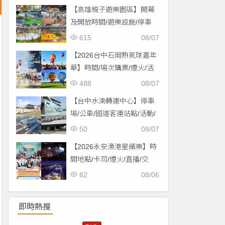
【高雄親子遊樂園區】開幕
及開放時間/遊樂設施/停車
場/交通一次看！
615
08/07
【2026台中石岡熱氣球嘉年
華】時間/場次購票/煙火/活
動/交通，土牛運動公園登
488
08/07
場！
【台中水湳轉運中心】停車
場/公車/國道客運站點/活動/
交通，啟用免費停車！
50
08/07
【2026永安漁港星繽樂】時
間地點/卡司/煙火/直播/交
通，免費入場！
82
08/06
即時熱搜