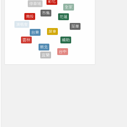
市集
花蓮
南投
屏東
台東
菜單
演唱會
補助
雲林
新北
高雄
台中
宜蘭
新竹
7-ELEVEN
免費