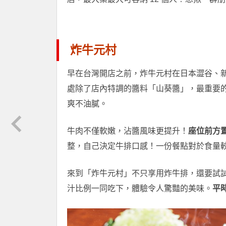
炸牛元村
早在台灣開店之前，炸牛元村在日本澀谷、
處除了店內特調的醬料「山葵醬」，最重要
爽不油膩。
牛肉不僅軟嫩，沾醬風味更提升！
座位前方
整，自己決定牛排口感！一份餐點對於食量
來到「炸牛元村」不只享用炸牛排，還要試
汁比例一同吃下，體驗令人驚豔的美味。
平時