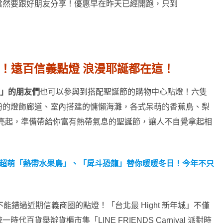
當然要跟好朋友分享！優惠早在昨天已經開跑，只到
拍！遠百信義點燈 浪漫耶誕都在這！
口店」的朋友們
也可以參與到搭配聖誕節的購物中心點燈！六隻
紛的燈飾廊道、室內搭建的慵懶海灘，各式呆萌的香蕉鳥、梨
rk 臺中港店亮起，準備帶給你富有熱帶氣息的聖誕節，讓人不自覺拿起相
燈！超萌「熱帶水果鳥」、「戽斗恐龍」替你暖暖冬日！今年不只
不能錯過近期信義商圈的點燈！「台北最 Hight 新年城」不僅
貨舉辦貨櫃市集「LINE FRIENDS Carnival 派對時