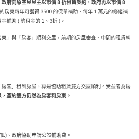
政府向原空屋屋主以市價 8 折租賃契約，政府再以市價 8
房東每年可獲得 3500 的保單補助、每年 1 萬元的修繕補
( 約租金的 1 ~ 3折 )。
房東」與「房客」順利交屋，前期的房屋審查、中間的租賃糾
「房客」租到房屋，算是協助租賃雙方交屋順利。受益者為房
眾，簽約雙方仍然為房客和房東。
繕補助、政府協助申請公證補助費。