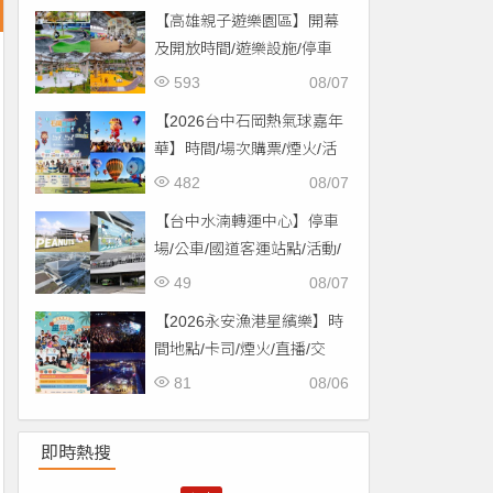
【高雄親子遊樂園區】開幕
及開放時間/遊樂設施/停車
場/交通一次看！
593
08/07
【2026台中石岡熱氣球嘉年
華】時間/場次購票/煙火/活
動/交通，土牛運動公園登
482
08/07
場！
【台中水湳轉運中心】停車
場/公車/國道客運站點/活動/
交通，啟用免費停車！
49
08/07
【2026永安漁港星繽樂】時
間地點/卡司/煙火/直播/交
通，免費入場！
81
08/06
即時熱搜