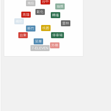
彰化
轉播
高雄
桃園
新竹
雲林
補助
停車場
台東
菜單
優惠券
外帶
7-ELEVEN
煙火
宜蘭
花蓮