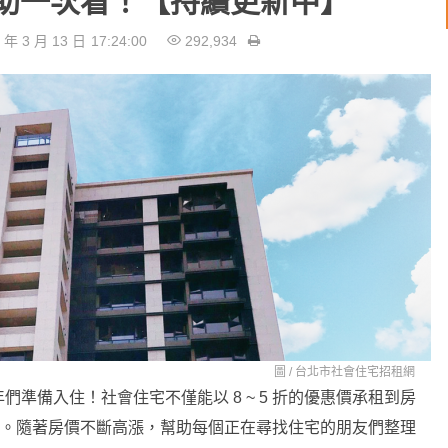
助一次看！【持續更新中】
 年 3 月 13 日
17:24:00
292,934
圖 /
台北市社會住宅招租網
準備入住！社會住宅不僅能以 8 ~ 5 折的優惠價承租到房
金補助。隨著房價不斷高漲，幫助每個正在尋找住宅的朋友們整理