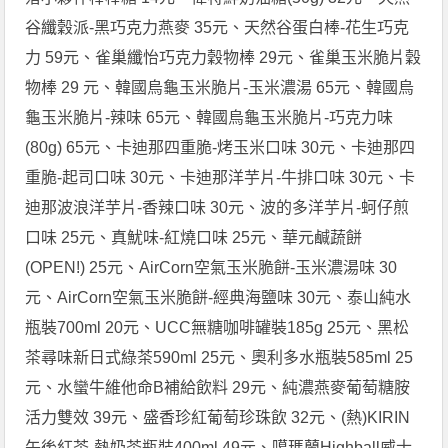
谷纖穀派-黑巧克力燕麥 35元、天然谷蛋白棒-花生巧克
力 59元、雀巢纖怡巧克力穀物棒 29元、雀巢玉米脆片穀
物棒 29 元、韓國烏龜玉米脆片-玉米濃湯 65元、韓國烏
龜玉米脆片-辣味 65元、韓國烏龜玉米脆片-巧克力味
(80g) 65元、卡迪那四重脆-烤玉米口味 30元、卡迪那四
重脆-起司口味 30元、卡迪那洋芋片-牛排口味 30元、卡
迪那波浪洋芋片-香辣口味 30元、波的多洋芋片-蚵仔煎
口味 25元、真魷味-紅燒口味 25元、華元鹹蔬餅
(OPEN!) 25元、AirCorn空氣玉米脆餅-玉米濃湯味 30
元、AirCorn空氣玉米脆餅-經典海鹽味 30元、泰山純水
瓶裝700ml 20元、UCC無糖咖啡罐裝185g 25元、黑松
茶尋味新日式綠茶590ml 25元、奧利多水瓶裝585ml 25
元、水蠻牛維他命B補給飲料 29元、純濃燕麥葡萄糖胺
活力雙效 39元、盛香珍紅葡萄珍珠飲 32元、(熱)KIRIN
午後紅茶-熱奶茶瓶裝400ml 49元、噶瑪蘭Highball威士