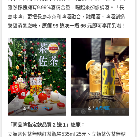
雖然標榜擁有9.99%酒精含量，喝起來卻像調酒。「長
島冰啤」更把長島冰茶和啤酒融合，雞尾酒、啤酒創造
酸甜消暑滋味，
原價 99 這次一瓶 66 元即可享用到
啦！
圖 /
圖 /
立頓 Lipton
臺虎精釀
「同品牌指定飲品買 2 送 1」總覽：
立頓茶佐茶無糖紅茶瓶裝535ml 25元、立頓茶佐茶無糖