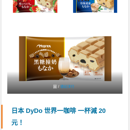
圖 /
德記洋行
日本 DyDo 世界一咖啡 一杯減 20
元！