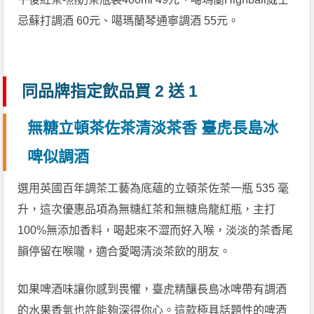
忌蘇打調酒 60元、噶瑪蘭琴通寧調酒 55元。
同品牌指定飲品買 2 送 1
無糖立頓茶佐茶清淡茶香 臺虎長島冰
啤似調酒
選用英國百年調茶工藝為底蘊的立頓茶佐茶一瓶 535 毫
升，這次優惠品項為無糖紅茶和無糖烏龍紅瓶，主打
100%無添加香料，喝起來不澀而好入喉，淡淡的茶香尾
韻停留在喉嚨，適合愛喝清淡茶飲的朋友。
如果啤酒味讓你感到畏懼，臺虎精釀長島冰啤帶有調酒
的水果香氣也許能夠深得你心。這款極具話題性的啤酒