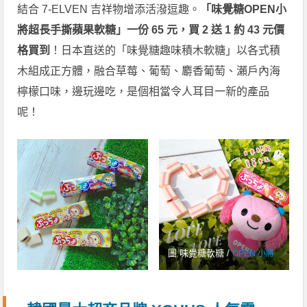
結合 7-ELVEN 吉祥物增添活潑逗趣。
「味覺糖OPEN小
將超長手撕蘋果軟糖」一份 65 元，買 2 送 1 約 43 元價
格買到
！日本直送的「味覺糖趣味積木軟糖」以各式積
木組成正方體，融合草莓、葡萄、麝香葡萄、瀨戶內海
檸檬口味，邊玩邊吃，是個相當令人耳目一新的產品
呢！
圖 味覺糖軟糖 /
OPEN 小將