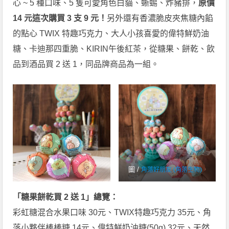
心 ~ 5 種口味、5 隻可愛角色白貓、蜥蜴、炸豬排，
原價
14 元這次購買 3 支 9 元！
另外還有香濃脆皮夾焦糖內餡
的點心 TWIX 特趣巧克力、大人小孩喜愛的偉特鮮奶油
糖、卡迪那四重脆、KIRIN午後紅茶，從糖果、餅乾、飲
品到酒品買 2 送 1，同品牌商品為一組。
圖 /
角落好朋友 (角落生物)
「糖果餅乾買 2 送 1」總覽：
彩虹糖混合水果口味 30元、TWIX特趣巧克力 35元、角
落小夥伴棒棒糖 14元、偉特鮮奶油糖(50g) 32元、天然