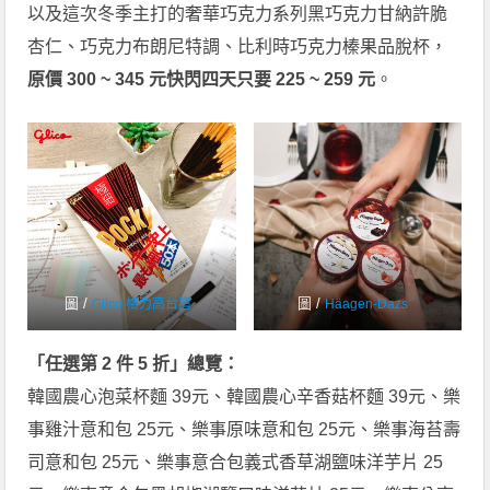
以及這次冬季主打的奢華巧克力系列黑巧克力甘納許脆
杏仁、巧克力布朗尼特調、比利時巧克力榛果品脫杯，
原價 300 ~ 345 元快閃四天只要 225 ~ 259 元
。
圖 /
圖 /
Glico 格力高台灣
Häagen-Dazs
「任選第 2 件 5 折」總覽：
韓國農心泡菜杯麵 39元、韓國農心辛香菇杯麵 39元、樂
事雞汁意和包 25元、樂事原味意和包 25元、樂事海苔壽
司意和包 25元、樂事意合包義式香草湖鹽味洋芋片 25