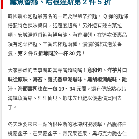
鱈魚香絲、哈根達斯第 2 件 5 折
韓國農心泡麵最有名的一定要說到辛拉麵， Q 彈的麵條
搭配特色辣味醬料，話題度超高！另外還有辣白菜拉
麵、安城湯麵香辣海鮮烏龍、海香湯麵，在這次優惠品
項有泡菜杯麵、辛香菇杯麵兩種，濃濃的韓式泡菜香
氣，
第 2 件 5 折等同於一杯 30 元
！
大家熟悉的樂事餅乾當零嘴超唰嘴！
意和包、洋芋片口
味從原味、海苔、義式香草湖鹹味、黑胡椒湖鹹味、雞
汁、海頭壽司也在一包 19 ~ 34 元間
。還有傳統點心北
海鱈魚香絲、旺旺仙貝、蝦味先也能以優惠價買回去
了。
冬天想要來來一點哈根達斯的冰凍甜蜜襲擊，品脫杯白
桃覆盆子、芒果覆盆子、奇異果芒果、黑巧克力脆杏仁