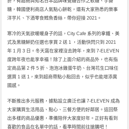
折，有超商與知名日本品牌味覺糖合作之軟糖、手撕
糖，韓國便利商店人氣點心餅乾，還有大家熟悉的樂事
洋芋片、下酒零食鱈魚香絲，帶你迎接 2021。
寒冷的天氣欲暖暖身子的話，City Cafe 系列的拿鐵、美
式及黑糖鮮奶任選也享買 2 送 1 ，活動快閃只到 2021
年 1 月 3 日。冬天窩在家裡沒去跨年，來到 7-ELEVEN
度跨年夜也能享幸福！除了上面介紹的商品外，也有指
定商品第 2 件 5 折、泡泡冰雞蛋牛奶、台灣花生口味任
選買 1 送 1，來到超商帶點小點回去，似乎也能增添異
國感。
不斷推出多元服務，據點設立廣泛也讓 7-ELEVEN 成為
大家購買生活用品、點心、三餐方便的好鄰居。這回祭
出多樣的商品優惠，準備陪伴大家度好年。正好有看到
喜歡的食品在名單中的話，看準時間前往搶購吧！