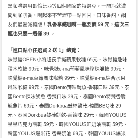
黑咖啡選用哥倫比亞等四個國家的特選豆，一開瓶就濃
聞到咖啡香，喝起來不苦澀帶一點回甘，口味香甜，網
友們最愛減糖版！
乳香拿鐵咖啡一瓶要價 59 元，這次三
瓶也只要一瓶僅 39
。
「進口點心任選買 2 送 1」總覽：
味覺糖OPEN小將超長手撕蘋果軟糖 65元、味覺糖趣味
積木軟糖 99元、味覺糖e-ma葡萄風味珍珠喉糖 99元、
味覺糖e-ma草莓風味喉糖 99元、味覺糖e-ma綜合水果
風味喉糖 99元、泰國Bento辣味魷魚-香蒜口味 39元、泰
國Bento辣味魷魚-香辣口味 39元、泰國Bento特辣香脆
魷魚片 69元、泰國Dorkbua鼓棒餅乾-韓國BBQ味 29
元、泰國Dorkbua鼓棒餅乾-香辣味 29元、韓國YOUUS
星星巧克力餅乾 59元、韓國YOUUS鮮奶油餅乾 59元、
韓國YOUUS爆米花-香蒜奶油 69元、韓國YOUUS爆米