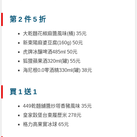
第 2 件 5 折
大乾麵花椒麻醬風味(桶) 35元
新東陽麻婆豆腐(160g) 50元
虎牌冰釀啤酒485ml 50元
狐狸蘋果酒320ml(罐) 55元
海尼根0.0零酒精330ml(罐) 38元
買 1 送 1
449乾麵舖醬炒塔香豬風味 35元
皇家穀堡台東履歷米 278元
格力高果實冰球 65元