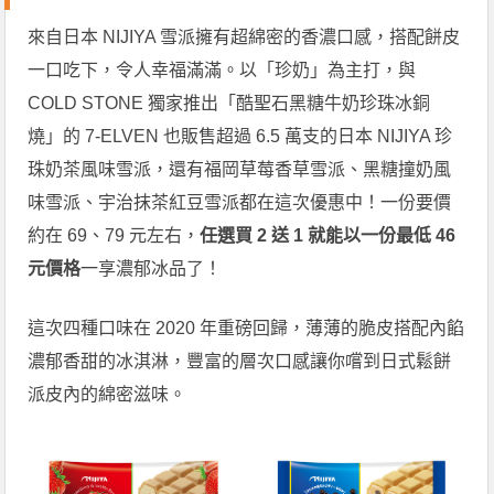
來自日本 NIJIYA 雪派擁有超綿密的香濃口感，搭配餅皮
一口吃下，令人幸福滿滿。以「珍奶」為主打，與
COLD STONE 獨家推出「酷聖石黑糖牛奶珍珠冰銅
燒」的 7-ELVEN 也販售超過 6.5 萬支的日本 NIJIYA 珍
珠奶茶風味雪派，還有福岡草莓香草雪派、黑糖撞奶風
味雪派、宇治抹茶紅豆雪派都在這次優惠中！一份要價
約在 69、79 元左右，
任選買 2 送 1 就能以一份最低 46
元價格
一享濃郁冰品了！
這次四種口味在 2020 年重磅回歸，薄薄的脆皮搭配內餡
濃郁香甜的冰淇淋，豐富的層次口感讓你嚐到日式鬆餅
派皮內的綿密滋味。