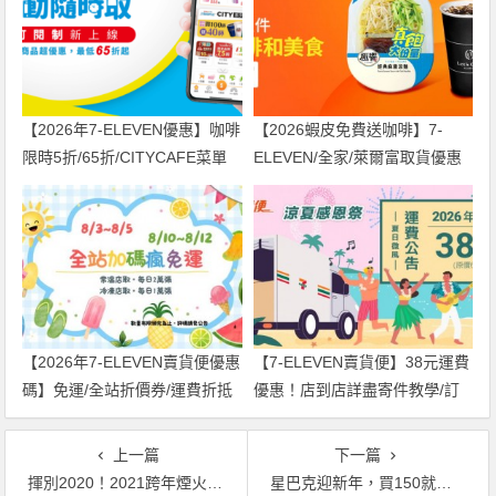
【2026年7-ELEVEN優惠】咖啡
【2026蝦皮免費送咖啡】7-
限時5折/65折/CITYCAFE菜單
ELEVEN/全家/萊爾富取貨優惠
一起看！
兌換方式一起看
【2026年7-ELEVEN賣貨便優惠
【7-ELEVEN賣貨便】38元運費
碼】免運/全站折價券/運費折抵
優惠！店到店詳盡寄件教學/訂
一次看！
單查詢一起看
上一篇
下一篇
揮別2020！2021跨年煙火、飯店住宿、樂園門票、客運台鐵、餐飲優惠總整理！
星巴克迎新年，買150就贈100元飲料券！2021新春禮盒同步開賣！