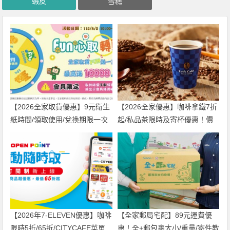
蝦皮
雪糕
【2026全家取貨優惠】9元衛生
【2026全家優惠】咖啡拿鐵7折
紙時間/領取使用/兌換期限一次
起/私品茶限時及寄杯優惠！價
看！
格/菜單一起看
【2026年7-ELEVEN優惠】咖啡
【全家郵局宅配】89元運費優
限時5折/65折/CITYCAFE菜單
惠！全+郵包裹大小/重量/寄件教