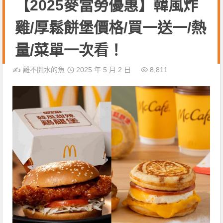
【2025麥當勞優惠】韓風炸
雞/厚鬆餅堡價格/買一送一/熱
量/菜單一次看！
✍️
離不開水的魚
2025 年 5 月 2 日
8,811