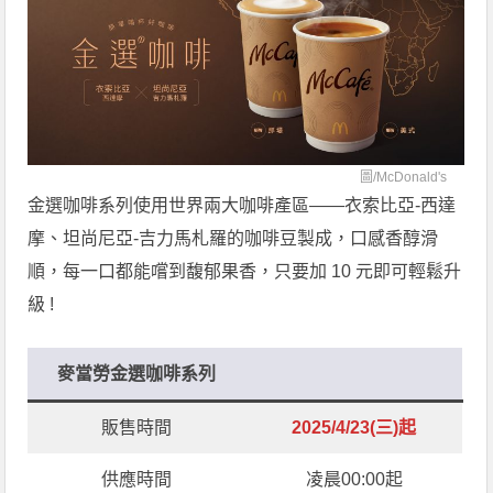
圖/
McDonald's
金選咖啡系列使用世界兩大咖啡產區——衣索比亞-西達
摩、坦尚尼亞-吉力馬札羅的咖啡豆製成，口感香醇滑
順，每一口都能嚐到馥郁果香，只要加 10 元即可輕鬆升
級 !
麥當勞金選咖啡系列
販售時間
2025/4/23(三)起
供應時間
凌晨00:00起