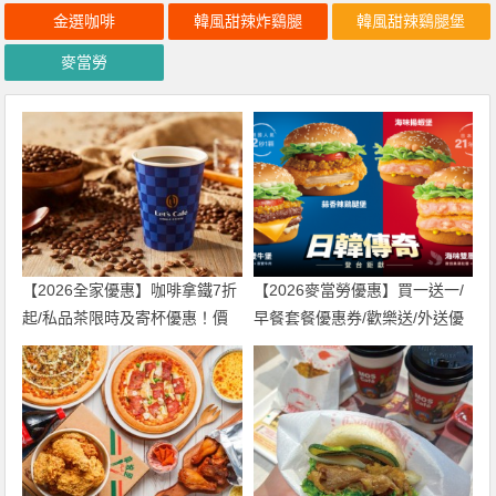
金選咖啡
韓風甜辣炸鷄腿
韓風甜辣鷄腿堡
麥當勞
【2026全家優惠】咖啡拿鐵7折
【2026麥當勞優惠】買一送一/
起/私品茶限時及寄杯優惠！價
早餐套餐優惠券/歡樂送/外送優
格/菜單一起看
惠/菜單整理