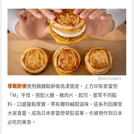
圖/
McDonald's
厚鬆餅堡
使用楓糖鬆餅做為漢堡皮，上方印有麥當勞
「M」字母，搭配火腿、豬肉片、起司、蛋等不同餡
料，口感蓬鬆厚實，帶有獨特鹹甜滋味。這系列因廣受
大家喜愛，成為日本麥當勞常駐菜單，也被視作到日本
必吃的美食。