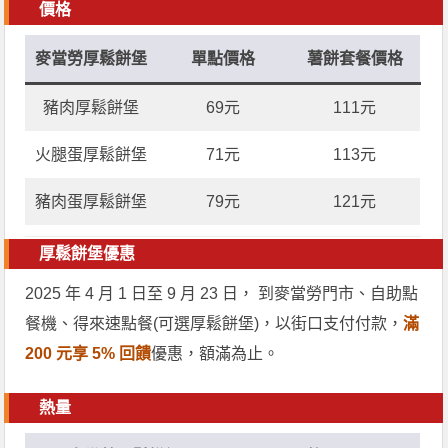
價格
麥當勞厚鬆餅堡
單點價格
薯餅套餐價格
豬肉厚鬆餅堡
69元
111元
火腿蛋厚鬆餅堡
71元
113元
豬肉蛋厚鬆餅堡
79元
121元
厚鬆餅堡優惠
2025 年 4 月 1 日至 9 月 23 日， 到麥當勞門市、自助點
餐機、得來速點餐(可選厚鬆餅堡)，以街口支付付款，
滿
200 元享 5% 回饋
優惠，額滿為止。
熱量