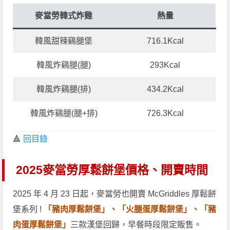
麥當勞韓式炸雞
熱量
韓風甜辣鷄腿堡
716.1Kcal
韓風炸鷄腿(腿)
293Kcal
韓風炸鷄腿(排)
434.2Kcal
韓風炸鷄腿(腿+排)
726.3Kcal
🔺
回目錄
2025麥當勞厚鬆餅堡價格、開賣時間
2025 年 4 月 23 日起，麥當勞也開賣 McGriddles 厚鬆餅
堡系列 !
「豬肉厚鬆餅堡」、「火腿蛋厚鬆餅堡」、「豬
肉蛋厚鬆餅堡」
三款漢堡回歸，早餐時段限定販售。