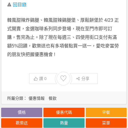
🔺
回目錄
韓風甜辣炸鷄腿、韓風甜辣鷄腿堡、厚鬆餅堡於 4/23 正
式開賣，金選咖啡系列同步登場，現在至門市即可訂
購，售完為止。除了現在每週三、四使用街口支付有滿
額5%回饋，歡樂送也有多項餐點買一送一，愛吃麥當勞
的朋友快把握優惠機會 !
♡
讚
0
分享
所屬分類：
優惠情報
餐飲
價格
優惠代碼
早餐
歡樂送
熱量
菜單