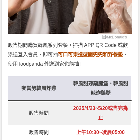
圖/
McDonald's
販售期間購買韓風系列套餐，掃描 APP QR Code 或歡
樂送登入會員，即可抽
可口可樂造型圍兜兜和野餐墊
，
使用 foodpanda 外送到家也能抽 !
韓風甜辣鷄腿堡、韓風甜
麥當勞韓風炸雞
辣炸鷄腿
2025/4/23~5/20或售完為
販售時間
止
販售時間
上午10:30~凌晨05:00