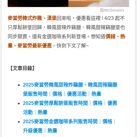
圖/
McDonald's
麥當勞韓式炸雞、漢堡
回來啦，優惠看這裡 ! 4/23 起不
只厚鬆餅堡回歸，韓風甜辣炸鷄腿、韓風甜辣鷄腿堡也
同步開賣，還有金選咖啡系列新登場。想知道
價錢、熱
量、麥當勞
最新優惠
，快到下文了解~
【文章目錄】
2025麥當勞韓風甜辣炸鷄腿、韓風甜辣鷄腿
堡販售時間
｜
價格
｜
優惠活動
｜
熱量
2025麥當勞厚鬆餅堡販售時間
｜
價格
｜
優惠
活動
｜
熱量
2025麥當勞金選咖啡系列販售時間
｜
價格
｜
升級優惠
｜
熱量