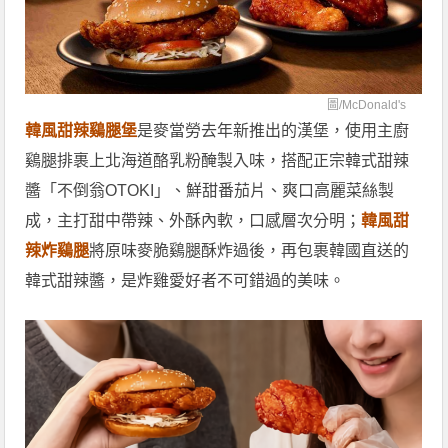
圖/
McDonald's
韓風甜辣鷄腿堡
是麥當勞去年新推出的漢堡，使用主廚
鷄腿排裹上北海道酪乳粉醃製入味，搭配正宗韓式甜辣
醬「不倒翁OTOKI」、鮮甜番茄片、爽口高麗菜絲製
成，主打甜中帶辣、外酥內軟，口感層次分明；
韓風甜
辣炸鷄腿
將原味麥脆鷄腿酥炸過後，再包裹韓國直送的
韓式甜辣醬，是炸雞愛好者不可錯過的美味。