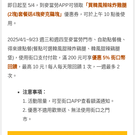
即日起至 5/4，到麥當勞APP可領取
「買韓風辣味炸雞腿
(2塊)套餐送4塊麥克鷄塊」
優惠券，可於上午 10 點後使
用。
2025/4/1~9/23 週三和週四至麥當勞門市、自助點餐機、
得來速點餐(餐點可選韓風甜辣炸鷄腿、韓風甜辣鷄腿
堡)，使用街口支付付款，滿 200 元可享
優惠 5% 街口幣
回饋
，最高 10 元 ! 每人每天限回饋 1 次，一週最多 2
次。
注意事項：
1. 活動限量，可至街口APP查看額滿通知。
2. 優惠不適用歡樂送、無法使用街口之門
市。