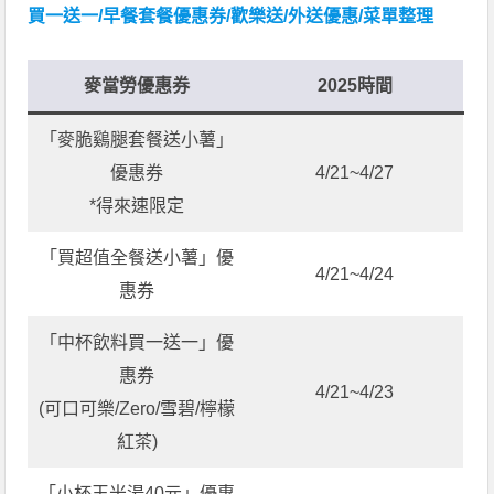
買一送一/早餐套餐優惠券/歡樂送/外送優惠/菜單整理
麥當勞優惠券
2025時間
「麥脆鷄腿套餐送小薯」
優惠券
4/21~4/27
*得來速限定
「買超值全餐送小薯」優
4/21~4/24
惠券
「中杯飲料買一送一」優
惠券
4/21~4/23
(可口可樂/Zero/雪碧/檸檬
紅茶)
「小杯玉米湯40元」優惠