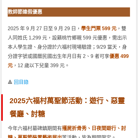
教師節連假優惠
2025 年 9 月 27 日至 9 月 29 日，
學生門票 599 元
，雙
人同姓氏 1,299 元，設籍桃竹鄉親 599 元優惠，需出示
本人學生證、身分證於六福村現場驗證；9/29 當天，身
分證字號或國曆民國出生年月日有 2、9 者可享
優惠 499
元
，12 歲以下兒童 399 元。
🔺
回目錄
2025六福村萬聖節活動：遊行、惡靈
餐廳、討糖
今年六福村墓碑鎮期間有
殭屍折骨秀、日夜間遊行、討
糖、萬聖節裝置藝術展出
等活動，皆為期間限定。