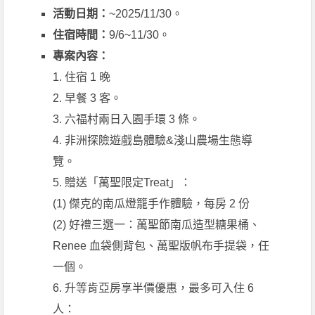
活動日期：
~2025/11/30。
住宿時間：
9/6~11/30。
專案內容：
1. 住宿 1 晚
2. 早餐 3 客。
3. 六福村兩日入園手環 3 條。
4. 非洲探險遊戲島體驗&淺山農場生態導
覽。
5. 贈送「萬聖限定Treat」：
(1) 傑克的南瓜燈籠手作體驗，每房 2 份
(2) 好禮三選一：萬聖節南瓜造型糖果桶、
Renee 血袋側背包、萬聖版帆布手提袋，任
一個。
6. 升等肯亞房享半價優惠，最多可入住 6
人：