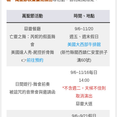
萬聖節活動
時間、地點
惡靈餐廳
9/6~11/20
亡靈之舞：芮妮的假面舞
週五、週末假日
會
美國大西部牛排館
美國達人秀-屍控折骨舞
(新竹縣關西鎮仁安里拱子
👉
前往預約
溝60號)
9/6~11/16每日
14:00
日間遊行-舞會前奏
*不含週二，天候不佳則
被詛咒的音樂會與邀請函
取消演出
惡靈大道
9/6~9/21假日