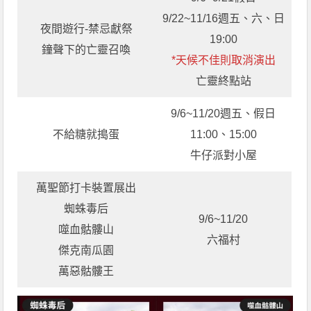
9/22~11/16週五、六、日
夜間遊行-禁忌獻祭
19:00
鐘聲下的亡靈召喚
*天候不佳則取消演出
亡靈終點站
9/6~11/20週五、假日
不給糖就搗蛋
11:00、15:00
牛仔派對小屋
萬聖節打卡裝置展出
蜘蛛毒后
9/6~11/20
噬血骷髏山
六福村
傑克南瓜園
萬惡骷髏王