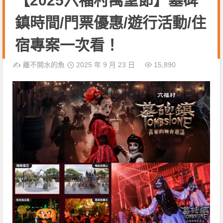
【2025六福村萬聖節】墓碑
鎮時間/門票優惠/遊行活動/住
宿專案一次看！
✍️
離不開水的魚
2025 年 9 月 23 日
15,890