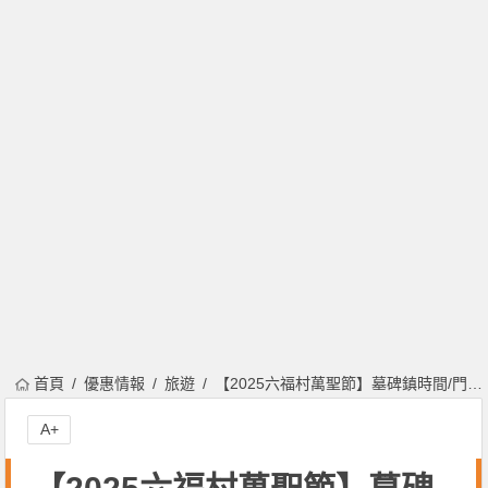
首頁
優惠情報
旅遊
【2025六福村萬聖節】墓碑鎮時間/門票優惠/遊行活動/住宿專案一次看！
A+