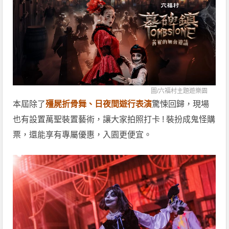
圖/
六福村主題遊樂園
本屆除了
殭屍折骨舞、日夜間遊行表演
驚悚回歸，現場
也有設置萬聖裝置藝術，讓大家拍照打卡 ! 裝扮成鬼怪購
票，還能享有專屬優惠，入園更便宜。