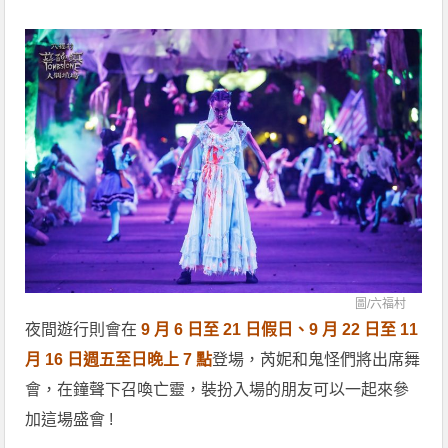
圖/
六福村
夜間遊行則會在
9 月 6 日至 21 日假日、9 月 22 日至 11
月 16 日週五至日晚上 7 點
登場，芮妮和鬼怪們將出席舞
會，在鐘聲下召喚亡靈，裝扮入場的朋友可以一起來參
加這場盛會 !