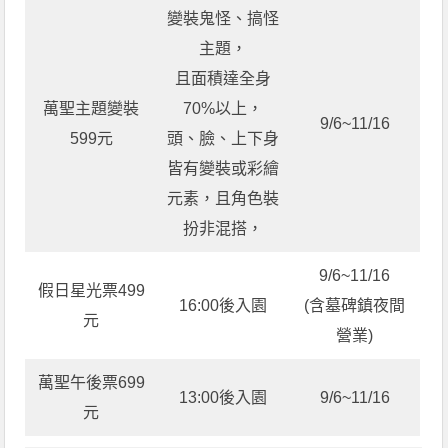
變裝鬼怪、搞怪
主題，
且面積達全身
萬聖主題變裝
70%以上，
9/6~11/16
599元
頭、臉、上下身
皆有變裝或彩繪
元素，且角色裝
扮非混搭，
9/6~11/16
假日星光票499
16:00後入園
(含墓碑鎮夜間
元
營業)
萬聖午後票699
13:00後入園
9/6~11/16
元