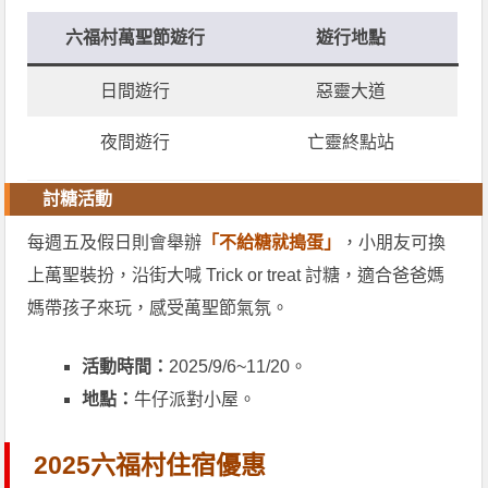
六福村萬聖節遊行
遊行地點
日間遊行
惡靈大道
夜間遊行
亡靈終點站
討糖活動
每週五及假日則會舉辦
「不給糖就搗蛋」
，小朋友可換
上萬聖裝扮，沿街大喊 Trick or treat 討糖，適合爸爸媽
媽帶孩子來玩，感受萬聖節氣氛。
活動時間：
2025/9/6~11/20。
地點：
牛仔派對小屋。
2025六福村住宿優惠