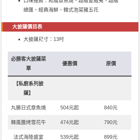
口味推薦：和風章魚燒、超級夏威夷、超級
總匯、經典海鮮、韓式泡菜豬五花
大披薩價目表
大披薩尺寸：13吋
必勝客大披薩菜
優惠價
原價
單
【私廚系列披
薩】
丸勝日式章魚燒
504元起
840元
韓風醬烤雪花牛
474元起
790元
法式海陸盛宴
539元起
899元