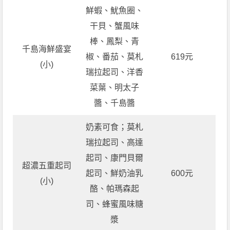
鮮蝦、魷魚圈、
干貝、蟹風味
棒、鳳梨、青
千島海鮮盛宴
椒、番茄、莫札
619元
(小)
瑞拉起司、洋香
菜葉、明太子
醬、千島醬
奶素可食；莫札
瑞拉起司、高達
起司、康門貝爾
超濃五重起司
起司、鮮奶油乳
600元
(小)
酪、帕瑪森起
司、蜂蜜風味糖
漿