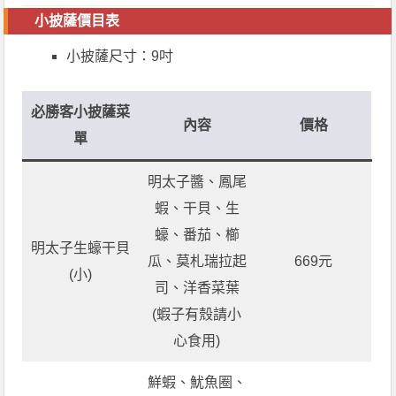
小披薩價目表
小披薩尺寸：9吋
必勝客小披薩菜
內容
價格
單
明太子醬、鳳尾
蝦、干貝、生
蠔、番茄、櫛
明太子生蠔干貝
瓜、莫札瑞拉起
669元
(小)
司、洋香菜葉
(蝦子有殼請小
心食用)
鮮蝦、魷魚圈、