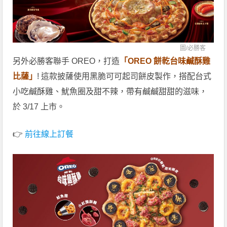
圖/
必勝客
另外必勝客聯手 OREO，打造
「OREO 餅乾台味鹹酥雞
比薩」
! 這款披薩使用黑脆可可起司餅皮製作，搭配台式
小吃鹹酥雞、魷魚圈及甜不辣，帶有鹹鹹甜甜的滋味，
於 3/17 上市。
👉
前往線上訂餐