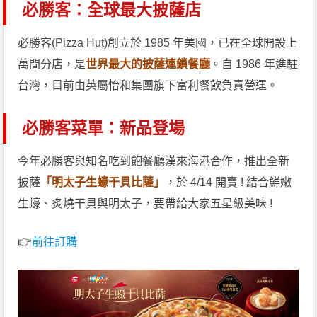
必勝客：全球最大披薩店
必勝客(Pizza Hut)創立於 1985 年美國，已在全球開設上
萬間分店，是
世界最大的披薩連鎖餐廳
。自 1986 年進駐
台灣，目前由英屬怡和集團旗下富利餐飲負責營運。
必勝客菜單：新品登場
今年必勝客與知名吃到飽餐廳漢來海港合作，推出全新
披薩
「明太子生蠔干貝比薩」
，於 4/14 開賣 ! 結合鮮嫩
生蠔、炙燒干貝與明太子，要帶給大家五星級美味 !
👉
前往訂購