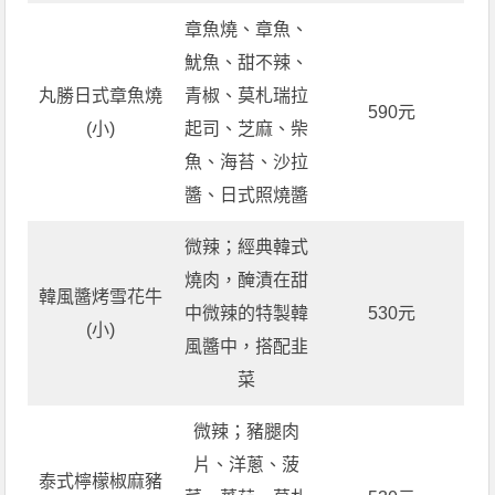
章魚燒、章魚、
魷魚、甜不辣、
丸勝日式章魚燒
青椒、莫札瑞拉
590元
(小)
起司、芝麻、柴
魚、海苔、沙拉
醬、日式照燒醬
微辣；經典韓式
燒肉，醃漬在甜
韓風醬烤雪花牛
中微辣的特製韓
530元
(小)
風醬中，搭配韭
菜
微辣；豬腿肉
片、洋蔥、菠
泰式檸檬椒麻豬