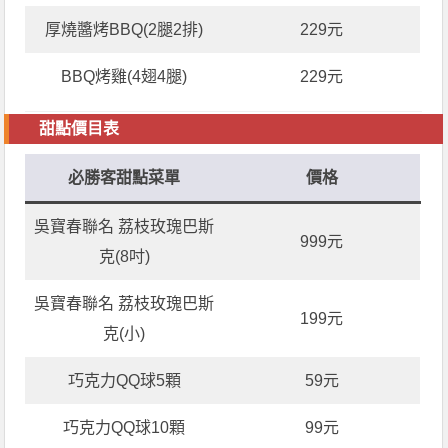
厚燒醬烤BBQ(2腿2排)
229元
BBQ烤雞(4翅4腿)
229元
甜點價目表
必勝客甜點菜單
價格
吳寶春聯名 荔枝玫瑰巴斯
999元
克(8吋)
吳寶春聯名 荔枝玫瑰巴斯
199元
克(小)
巧克力QQ球5顆
59元
巧克力QQ球10顆
99元