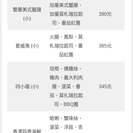
加量美式臘腸、
雙層美式臘腸
加量莫札瑞拉起
390元
(小)
司、番茄紅醬
火腿、鳳梨、莫
夏威夷 (小)
札瑞拉起司、番
365元
茄紅醬
培根、燻雞絲、
豬肉、義大利肉
四小福 (小)
腸、菠菜、番
345元
茄、莫扎瑞拉起
司、BBQ醬
蛤蜊、蟹味絲、
菠菜、洋菇、杏
香濃蒜香海鮮