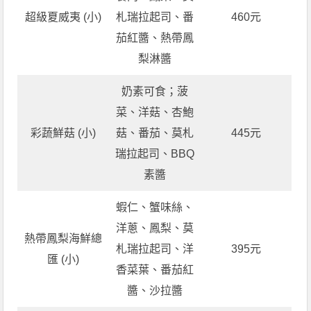
超級夏威夷 (小)
札瑞拉起司、番
460元
茄紅醬、熱帶鳳
梨淋醬
奶素可食；菠
菜、洋菇、杏鮑
彩蔬鮮菇 (小)
菇、番茄、莫札
445元
瑞拉起司、BBQ
素醬
蝦仁、蟹味絲、
洋蔥、鳳梨、莫
熱帶鳳梨海鮮總
札瑞拉起司、洋
395元
匯 (小)
香菜葉、番茄紅
醬、沙拉醬