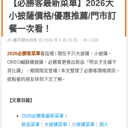
【必勝客最新菜單】2026大
小披薩價格/優惠推薦/門市訂
餐一次看！
✍️
離不開水的魚
2026 年 5 月 15 日
1,535
2026必勝客菜單
看這裡 ! 現在不只大披薩、小披薩、
OREO鹹酥雞披薩，必勝客更推出新品「明太子生蠔干
貝比薩」，期間限定登場 ! 本文整理了必勝客價格資訊，
欲點餐的朋友快到下文了解~
【文章目錄】
2026必勝客最新菜單
：
新品菜單
｜
大披薩菜單
｜
小披薩菜單
｜
個人