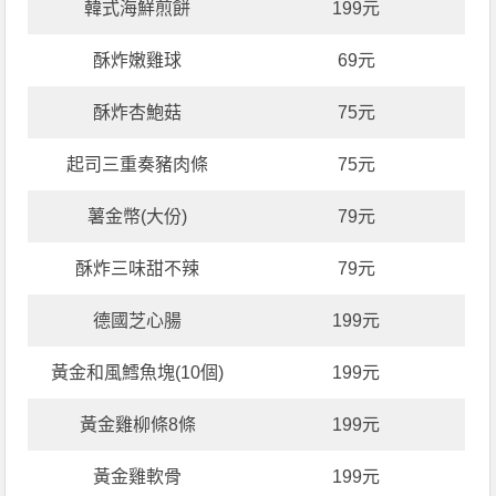
韓式海鮮煎餅
199元
酥炸嫩雞球
69元
酥炸杏鮑菇
75元
起司三重奏豬肉條
75元
薯金幣(大份)
79元
酥炸三味甜不辣
79元
德國芝心腸
199元
黃金和風鱈魚塊(10個)
199元
黃金雞柳條8條
199元
黃金雞軟骨
199元