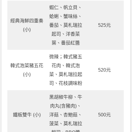
蝦仁、帆立貝、
蛤蜊、蟹味絲、
經典海鮮四重奏
番茄、莫札瑞拉
525元
(小)
起司、洋香菜
葉、番茄紅醬
微辣；韓式豬五
韓式泡菜豬五花
花肉、韓式泡
520元
(小)
菜、莫札瑞拉起
司、花枝調味粉
黑胡椒牛柳、牛
肉丸(含豬肉)、
鐵板雙牛 (小)
洋菇、杏鮑菇、
500元
菠菜、莫札瑞拉