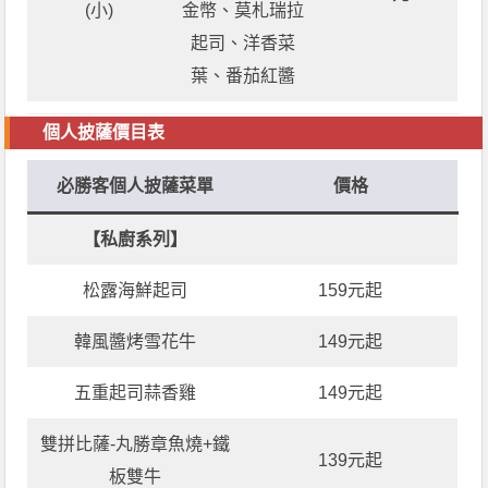
(小)
金幣、莫札瑞拉
起司、洋香菜
葉、番茄紅醬
個人披薩價目表
必勝客個人披薩菜單
價格
【私廚系列】
松露海鮮起司
159元起
韓風醬烤雪花牛
149元起
五重起司蒜香雞
149元起
雙拼比薩-丸勝章魚燒+鐵
139元起
板雙牛