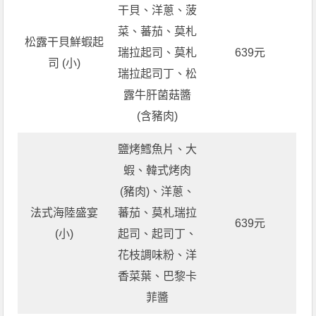
干貝、洋蔥、菠
菜、蕃茄、莫札
松露干貝鮮蝦起
瑞拉起司、莫札
639元
司 (小)
瑞拉起司丁、松
露牛肝菌菇醬
(含豬肉)
鹽烤鱈魚片、大
蝦、韓式烤肉
(豬肉)、洋蔥、
法式海陸盛宴
蕃茄、莫札瑞拉
639元
(小)
起司、起司丁、
花枝調味粉、洋
香菜葉、巴黎卡
菲醬