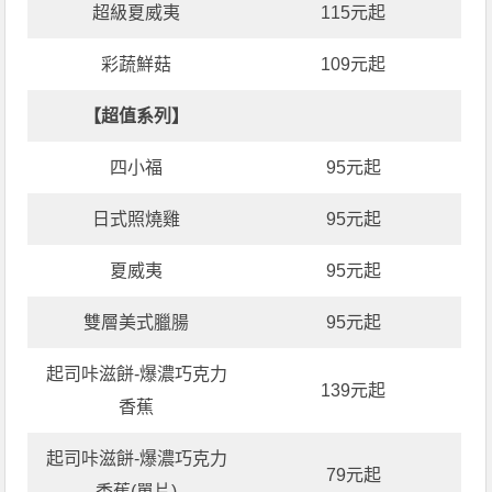
超級夏威夷
115元起
彩蔬鮮菇
109元起
【超值系列】
四小福
95元起
日式照燒雞
95元起
夏威夷
95元起
雙層美式臘腸
95元起
起司咔滋餅-爆濃巧克力
139元起
香蕉
起司咔滋餅-爆濃巧克力
79元起
香蕉(單片)