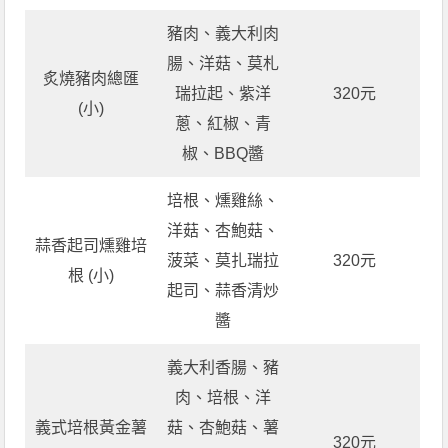
豬肉、義大利肉
腸、洋菇、莫札
炙燒豬肉總匯
瑞拉起、紫洋
320元
(小)
蔥、紅椒、青
椒、BBQ醬
培根、燻雞絲、
洋菇、杏鮑菇、
蒜香起司燻雞培
菠菜、莫扎瑞拉
320元
根 (小)
起司、蒜香清炒
醬
義大利香腸、豬
肉、培根、洋
義式培根黃金薯
菇、杏鮑菇、薯
320元