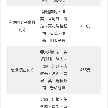
起司、BBQ醬
雞腿肉塊、洋
菇、杏鮑菇、番
炙燒明太子嫩雞
茄、莫札瑞拉起
480元
(小)
司、日式照燒
醬、明太子醬
義大利肉腸、美
式臘腸、豬肉、
火腿、洋菇、杏
超級總匯 (小)
465元
鮑菇、洋蔥、青
椒、莫札瑞拉起
司、番茄紅醬
火腿、培根、午
餐肉、鳳梨、莫