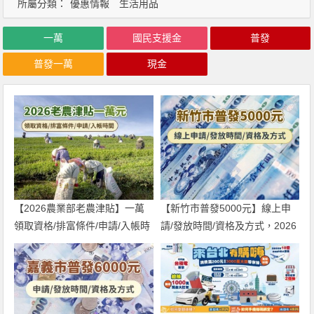
所屬分類：
優惠情報
生活用品
一萬
國民支援金
普發
普發一萬
現金
【2026農業部老農津貼】一萬
【新竹市普發5000元】線上申
領取資格/排富條件/申請/入帳時
請/發放時間/資格及方式，2026
間一次看！
年領取！