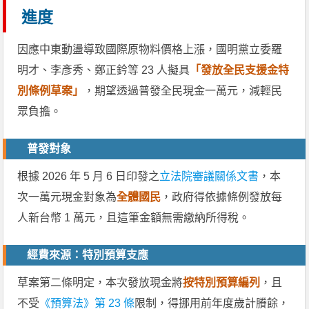
進度
因應中東動盪導致國際原物料價格上漲，國明黨立委羅
明才、李彥秀、鄭正鈐等 23 人擬具
「發放全民支援金特
別條例草案」
，期望透過普發全民現金一萬元，減輕民
眾負擔。
普發對象
根據 2026 年 5 月 6 日印發之
立法院審議關係文書
，本
次一萬元現金對象為
全體國民
，政府得依據條例發放每
人新台幣 1 萬元，且這筆金額無需繳納所得稅。
經費來源：特別預算支應
草案第二條明定，本次發放現金將
按特別預算編列
，且
不受
《預算法》第 23 條
限制，得挪用前年度歲計賸餘，