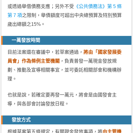
或透過舉借債務支應；另外不受
《公共債務法》第 5 條
第 7 項
之限制，舉債額度可超出中央總預算及特別預算
歲出總額之15%。
一萬發放時間
目前法案還在審議中，若草案通過，
將由「國家發展委
員會」作為條例主管機關
，負責普發一萬現金發放規
劃、推動及宣導相關事宜，並可委託相關部會和機構辦
理。
也就是說，若確定要再發一萬元，將會是由國發會主
導，與各部會討論發放日程。
發放方式
根據草案第五條規定，有關現金發放事項，將
由主管機