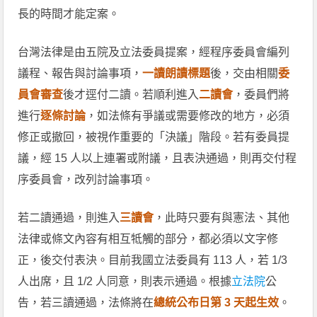
長的時間才能定案。
台灣法律是由五院及立法委員提案，經程序委員會編列
議程、報告與討論事項，
一讀朗讀標題
後，交由相關
委
員會審查
後才逕付二讀。若順利進入
二讀會
，委員們將
進行
逐條討論
，如法條有爭議或需要修改的地方，必須
修正或撤回，被視作重要的「決議」階段。若有委員提
議，經 15 人以上連署或附議，且表決通過，則再交付程
序委員會，改列討論事項。
若二讀通過，則進入
三讀會
，此時只要有與憲法、其他
法律或條文內容有相互牴觸的部分，都必須以文字修
正，後交付表決。目前我國立法委員有 113 人，若 1/3
人出席，且 1/2 人同意，則表示通過。根據
立法院
公
告，若三讀通過，法條將在
總統公布日第 3 天起生效
。