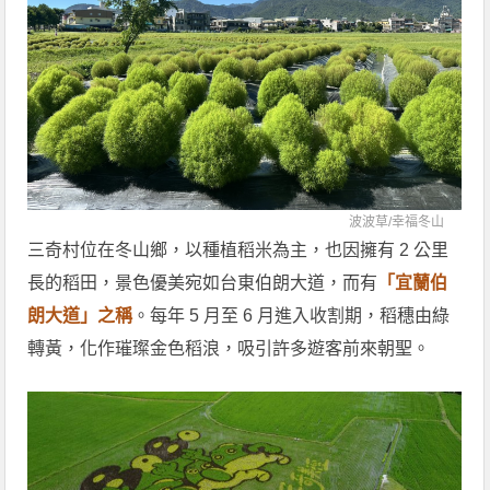
波波草/
幸福冬山
三奇村位在冬山鄉，以種植稻米為主，也因擁有 2 公里
長的稻田，景色優美宛如台東伯朗大道，而有
「宜蘭伯
朗大道」之稱
。每年 5 月至 6 月進入收割期，稻穗由綠
轉黃，化作璀璨金色稻浪，吸引許多遊客前來朝聖。