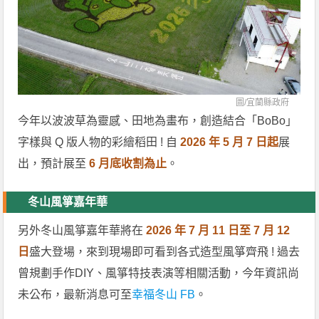
圖/
宜蘭縣政府
今年以波波草為靈感、田地為畫布，創造結合「BoBo」
字樣與 Q 版人物的彩繪稻田 ! 自
2026 年 5 月 7 日起
展
出，預計展至
6 月底收割為止
。
冬山風箏嘉年華
另外冬山風箏嘉年華將在
2026 年 7 月 11 日至 7 月 12
日
盛大登場，來到現場即可看到各式造型風箏齊飛 ! 過去
曾規劃手作DIY、風箏特技表演等相關活動，今年資訊尚
未公布，最新消息可至
幸福冬山 FB
。