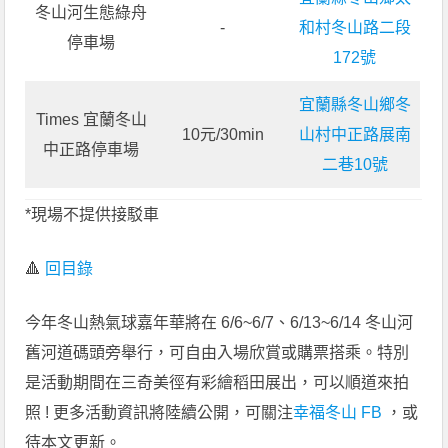
冬山河生態綠舟
-
和村冬山路二段
停車場
172號
宜蘭縣冬山鄉冬
Times 宜蘭冬山
10元/30min
山村中正路展南
中正路停車場
二巷10號
*現場不提供接駁車
🔺
回目錄
今年冬山熱氣球嘉年華將在 6/6~6/7、6/13~6/14 冬山河
舊河道碼頭旁舉行，可自由入場欣賞或購票搭乘。特別
是活動期間在三奇美徑有彩繪稻田展出，可以順道來拍
照 ! 更多活動資訊將陸續公開，可關注
幸福冬山 FB
，或
待本文更新。