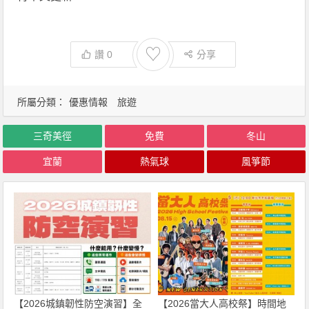
♡
讚
0
分享
所屬分類：
優惠情報
旅遊
三奇美徑
免費
冬山
宜蘭
熱氣球
風箏節
【2026城鎮韌性防空演習】全
【2026當大人高校祭】時間地