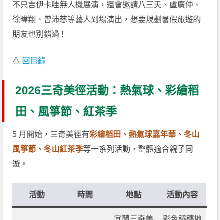
不只吉伊卡哇無人機展演，還會邀請八三夭、盧廣仲、
徐暐翔、曾沛慈等藝人到場演出，想要規劃暑假旅遊的
朋友也別錯過 !
🔺
回目錄
2026三奇美徑活動：熱氣球、彩繪稻
田、風箏節、紅茶季
5 月開始，三奇美徑有
彩繪稻田、熱氣球嘉年華、冬山
風箏節、冬山紅茶季
等一系列活動，整體適合親子同
遊。
活動
時間
地點
活動內容
宜蘭三奇美
彩色稻穗地