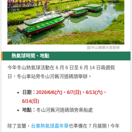
圖/
冬山鄉觀光旅遊網
熱氣球時間、地點
今年冬山熱氣球活動在 6 月 6 日至 6 月 14 日兩週假
日，冬山車站旁冬山河舊河道碼頭舉辦。
日期：
2026/6/6(六)、6/7(日)、6/13(六)、
6/14(日)
地點：
冬山河舊河道碼頭旁乘船處
除了宜蘭，
台東熱氣球嘉年華
也準備在 7 月展開 ! 今年