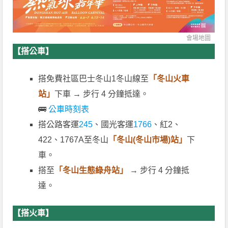
會場地圖
【搭公車】
搭免費社區巴士冬山1冬山線至
「冬山火車
站」
下車 → 步行 4 分鐘抵達。
🚌
公車時刻表
搭公路客運
245
、國光客運
1766
、紅2、
422、1767A至冬山
「冬山(冬山市場)站」
下
車。
搭至
「
冬山生態綠舟站」
→ 步行 4 分鐘抵
達。
【搭火車】