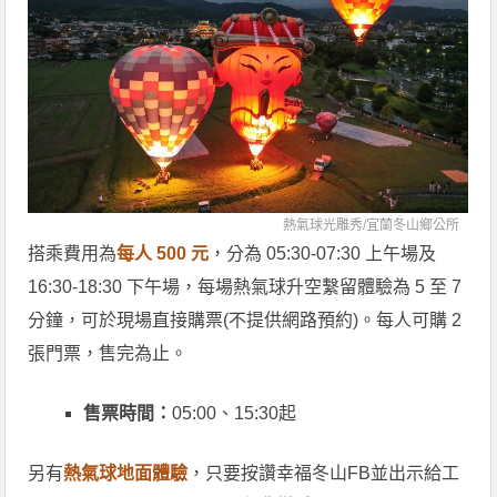
熱氣球光雕秀/宜蘭冬山鄉公所
搭乘費用為
每人 500 元
，分為 05:30-07:30 上午場及
16:30-18:30 下午場，每場熱氣球升空繫留體驗為 5 至 7
分鐘，可於現場直接購票(不提供網路預約)。每人可購 2
張門票，售完為止。
售票時間：
05:00、15:30起
另有
熱氣球地面體驗
，只要按讚幸福冬山FB並出示給工