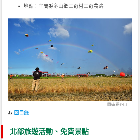
地點：宜蘭縣冬山鄉三奇村三奇農路
圖/
幸福冬山
🔺
回目錄
北部旅遊活動、免費景點