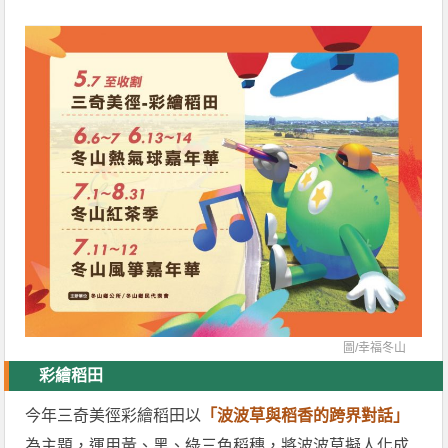
圖/
幸福冬山
彩繪稻田
今年三奇美徑彩繪稻田以
「波波草與稻香的跨界對話」
為主題，運用黃、黑、綠三色稻穗，將波波草擬人化成