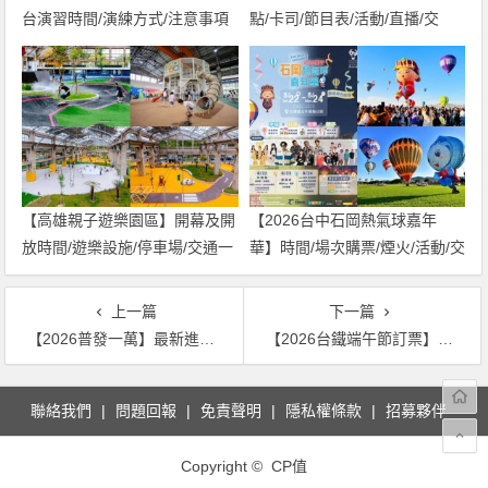
台演習時間/演練方式/注意事項
點/卡司/節目表/活動/直播/交
一次看！
通，免費入場！
【高雄親子遊樂園區】開幕及開
【2026台中石岡熱氣球嘉年
放時間/遊樂設施/停車場/交通一
華】時間/場次購票/煙火/活動/交
次看！
通，土牛運動公園登場！
上一篇
下一篇
【2026普發一萬】最新進度/草案內容/立法程序/發放時間整理
【2026台鐵端午節訂票】開放時間/加開班次/時刻表一次看！
文
聯絡我們
問題回報
免責聲明
隱私權條款
招募夥伴
章
導
Copyright © CP值
覽