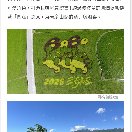
可愛角色，打造巨幅地景繪畫 ! 透過波波草的圓潤姿態傳
遞「圓滿」之意，展現冬山鄉的活力與溫柔。
圖/
宜蘭縣政府