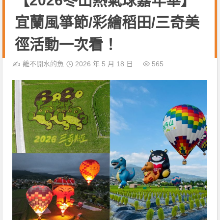
【2026冬山熱氣球嘉年華】
宜蘭風箏節/彩繪稻田/三奇美
徑活動一次看！
✍️
離不開水的魚
2026 年 5 月 18 日
565