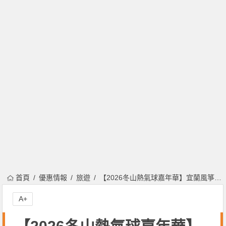
首頁
優惠情報
旅遊
【2026冬山熱氣球嘉年華】宜蘭風箏節/彩繪稻田/三奇美徑活動一次看！
A+