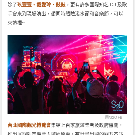
除了
玖壹壹、戴愛玲、鼓鼓
，更有許多國際知名 DJ 及歌
手會來到現場演出，想同時體驗潑水節和音樂節，可以
來這裡~
圖/
S2O FB
台北國際觀光博覽會
集結上百家旅遊業者及政府機關，
推出展期限定機票與遊程優惠，有計畫出國的朋友不妨