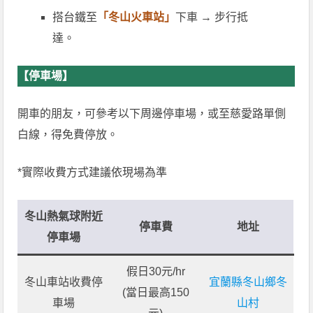
搭台鐵至
「冬山火車站」
下車 → 步行抵
達。
【停車場】
開車的朋友，可參考以下周邊停車場，或至慈愛路單側
白線，得免費停放。
*實際收費方式建議依現場為準
冬山熱氣球附近
停車費
地址
停車場
假日30元/hr
冬山車站收費停
宜蘭縣冬山鄉冬
(當日最高150
車場
山村