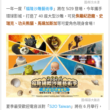
圖/
新北水漾
一年一度「
福隆沙雕藝術季
」將在 5/29 登場，今年攜手
環球影城，打造了 40 座大型沙雕，可見
侏羅紀恐龍、史
瑞克、功夫熊貓、馬達加斯加
等可愛角色現身會場 !
圖/
福容大飯店
夏季最受歡迎電音派對「
S2O Taiwan
」將在 6 月舉行，