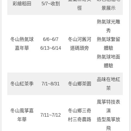
彩繪稻田
5/7~收割
徑
景展示
熱氣球光雕
秀
冬山熱氣球
6/6~6/7
冬山河舊河
熱氣球繫留
嘉年華
6/13~6/14
道碼頭旁
體驗
熱氣球地面
體驗
品味在地紅
冬山紅茶季
7/1~8/31
冬山鄉茶園
茶
風箏特技表
冬山風箏嘉
冬山鄉三奇
演
7/11~7/12
年華
村三奇農路
造型風箏放
飛