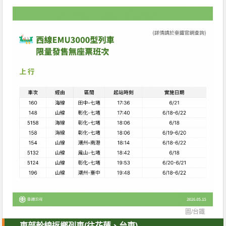
圖/
台鐵
東部幹線返鄉列車(往花蓮、台東)