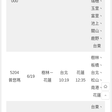
000
瑞穗、
玉里、
富里、
池上、
關山、
鹿野、
台東
樹林、
板橋、
5204
樹林－
台北
花蓮
台北、
6/19
普悠瑪
花蓮
10:19
12:35
松山、
南港、
花蓮
台東、