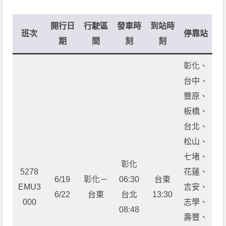
開行日
行駛區
發車時
到站時
班次
停靠站
期
間
刻
刻
彰化、
台中、
豐原、
板橋、
台北、
松山、
七堵、
彰化
5278
花蓮、
6/19
彰化－
06:30
台東
EMU3
吉安、
6/22
台東
台北
13:30
000
志學、
08:48
壽豐、