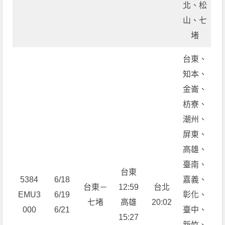
北、松
山、七
堵
台東、
知本、
金崙、
枋寮、
潮州、
屏東、
高雄、
臺南、
台東
5384
6/18
嘉義、
台東－
12:59
台北
EMU3
6/19
彰化、
七堵
高雄
20:02
000
6/21
臺中、
15:27
新竹、