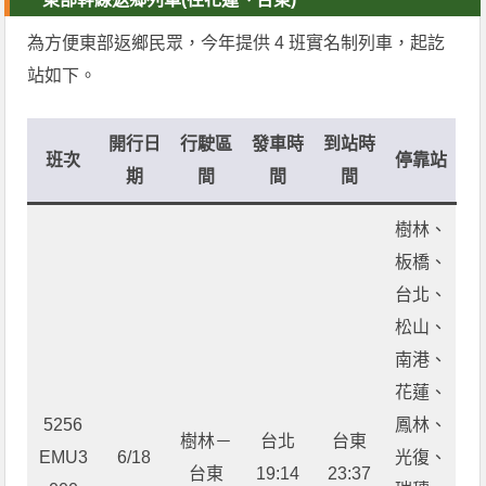
為方便東部返鄉民眾，今年提供 4 班實名制列車，起訖
站如下。
開行日
行駛區
發車時
到站時
班次
停靠站
期
間
間
間
樹林、
板橋、
台北、
松山、
南港、
花蓮、
5256
鳳林、
樹林－
台北
台東
EMU3
6/18
光復、
台東
19:14
23:37