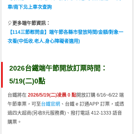
車/南下北上車次查詢
🎈
更多端午節資訊：
【114三節慰問金】端午節各縣市發放時間/金額/對象一
次看(中低收.老人.身心障礙者適用)
2026台鐵端午節開放訂票時間：
5/19(二)0點
台鐵將在
2026/5/19(二)凌晨 0 點
開放訂購 6/16~6/22 端
午節車票，可至
台鐵官網
、台鐵 e 訂通APP 訂票，或透
過四大超商(另收8元服務費)、撥打電話 412-1333 語音
購票。