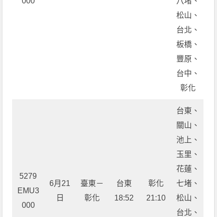
000
八堵、
松山、
台北、
板橋、
豐原、
台中、
彰化
台東、
關山、
池上、
玉里、
花蓮、
5279
6月21
臺東－
台東
彰化
七堵、
EMU3
日
彰化
18:52
21:10
松山、
000
台北、