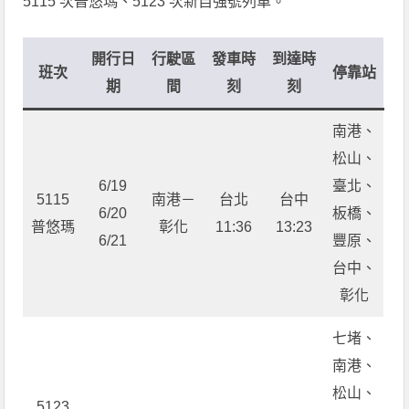
5115 次普悠瑪、5123 次新自強號列車。
開行日
行駛區
發車時
到達時
班次
停靠站
期
間
刻
刻
南港、
松山、
6/19
臺北、
5115
南港－
台北
台中
6/20
板橋、
普悠瑪
彰化
11:36
13:23
6/21
豐原、
台中、
彰化
七堵、
南港、
松山、
5123