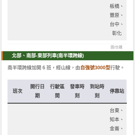
板橋、
豐原、
台中、
彰化
圖/
台鐵
北部、南部-東部列車(南半環跨線)
南半環跨線加開 6 班，經山線，由
自強號3000型
行駛。
開行日
行駛區
發車時
到站時
班次
停靠站
期
間
刻
刻
台東、
知本、
金崙、