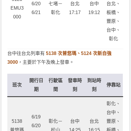
6/20
七堵－
台北
台中
台北、
EMU3
6/21
彰化
17:17
19:12
板橋、
000
豐原、
台中、
彰化
台中往台北列車有
5138 次普悠瑪、5124 次新自強
3000
，主要於下午及晚上發車。
開行日
行駛區
發車時
到站時
班次
停靠站
期
間
刻
刻
彰化、
台中、
6/19
5138
彰化－
台中
台北
豐原、
6/20
普悠瑪
松山
14:25
16:15
板橋、