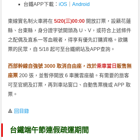
台鐵APP下載：
iOS
｜
Android
東線實名制火車將在
5/20(三)00:00
開放訂票，設籍花蓮
縣、台東縣，身分證字號開頭為 U、V，或符合上述條件
之配偶及直系一等血親者，得享有優先訂購資格。欲購
票的民眾，自 5/18 起可至台鐵網站及APP查詢。
西部幹線自強號 3000 取消自由座，改於
乘車當日
販售無
座票
200 張，並暫停開放 6 車騰雲座艙。有需要的旅客
可至官網及訂票，再到車站窗口、自動售票機或 APP 取
票。
🔺
回目錄
台鐵端午節連假疏運期間