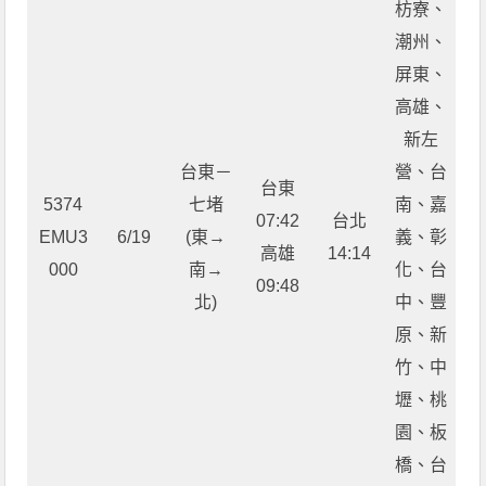
枋寮、
潮州、
屏東、
高雄、
新左
台東－
營、台
台東
5374
七堵
南、嘉
07:42
台北
EMU3
6/19
(東→
義、彰
高雄
14:14
000
南→
化、台
09:48
北)
中、豐
原、新
竹、中
壢、桃
園、板
橋、台