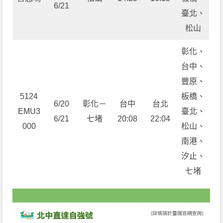
6/21
臺北、
松山
彰化、
台中、
豐原、
5124
板橋、
6/20
彰化－
台中
台北
EMU3
臺北、
6/21
七堵
20:08
22:04
000
松山、
南港、
汐止、
七堵