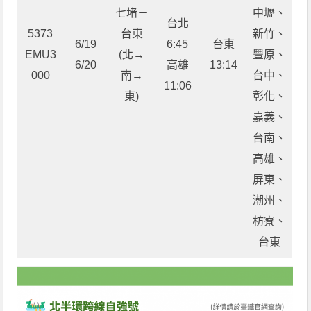
七堵－
中壢、
台北
5373
台東
新竹、
6/19
6:45
台東
EMU3
(北→
豐原、
6/20
高雄
13:14
000
南→
台中、
11:06
東)
彰化、
嘉義、
台南、
高雄、
屏東、
潮州、
枋寮、
台東