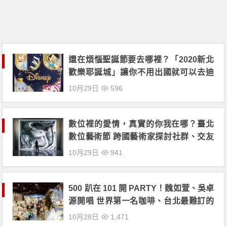
還在煩惱聖誕節要去哪裡？「2020新北
歡樂耶誕城」讓你不用出國就可以去迪
士尼！
10月29日
596
數位裡的愛情，真實的你我在哪？臺北
數位藝術節 跨國藝術家探討社群、交友
軟體對現實情感的反撲
10月29日
941
500 趴在 101 開 PARTY！魏如萱、吳卓
源開唱 世界第一名咖啡、台北最難訂的
主廚餐點齊聚！美食、市集、音樂表演
10月28日
1,471
全在這裡！