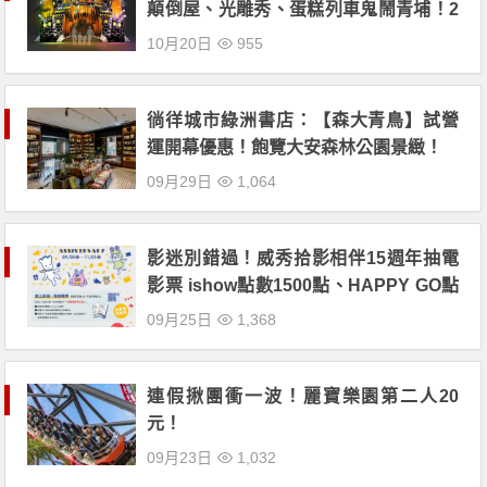
顛倒屋、光雕秀、蛋糕列車鬼鬧青埔！2
020 桃園萬聖城 八大展區打卡、演唱會
10月20日
955
一次看！
徜徉城市綠洲書店：【森大青鳥】試營
運開幕優惠！飽覽大安森林公園景緻！
09月29日
1,064
影迷別錯過！威秀拾影相伴15週年抽電
影票 ishow點數1500點、HAPPY GO點
數150點大放送！
09月25日
1,368
連假揪團衝一波！麗寶樂園第二人20
元！
09月23日
1,032