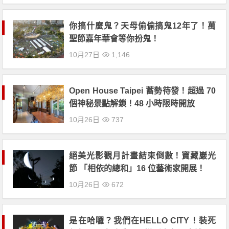
你搞什麼鬼？天母偷偷搞鬼12年了！萬
聖節嘉年華會等你扮鬼！
10月27日
1,146
Open House Taipei 蓄勢待發！超過 70
個神秘景點解鎖！48 小時限時開放
10月26日
737
絕美光影觀月計畫結束倒數！寶藏巖光
節 「相依的總和」16 位藝術家開展！
10月26日
672
是在哈囉？我們在HELLO CITY！裝死