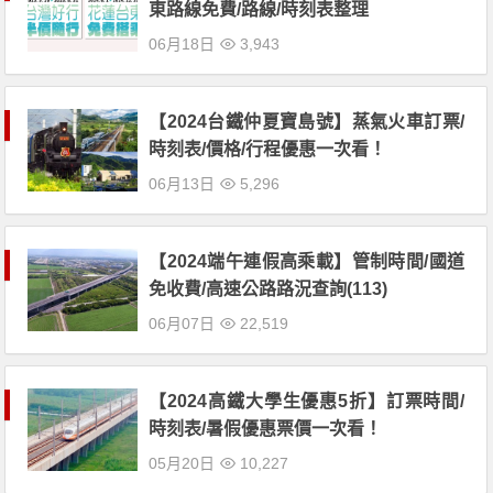
東路線免費/路線/時刻表整理
06月18日
3,943
【2024台鐵仲夏寶島號】蒸氣火車訂票/
時刻表/價格/行程優惠一次看！
06月13日
5,296
【2024端午連假高乘載】管制時間/國道
免收費/高速公路路況查詢(113)
06月07日
22,519
【2024高鐵大學生優惠5折】訂票時間/
時刻表/暑假優惠票價一次看！
05月20日
10,227