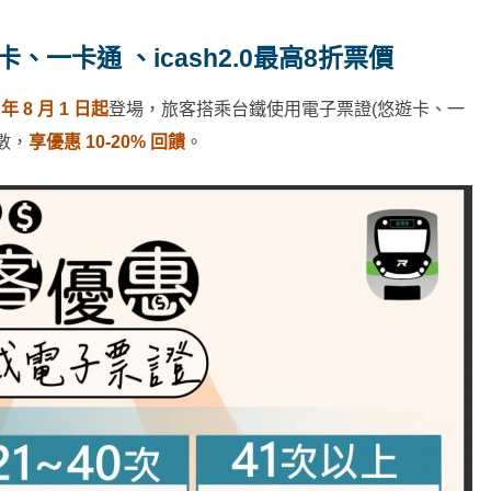
、一卡通 、icash2.0最高8折票價
 年 8 月 1 日起
登場，旅客搭乘台鐵使用電子票證(悠遊卡、一
次數，
享優惠 10-20% 回饋
。