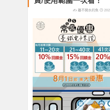
買/使用範圍一次看！
✍️
離不開水的魚
202