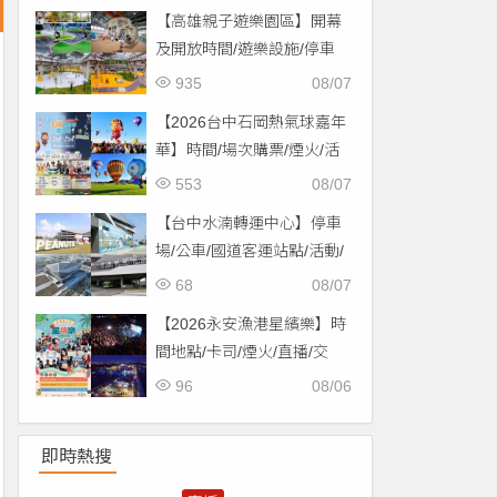
【高雄親子遊樂園區】開幕
及開放時間/遊樂設施/停車
場/交通一次看！
935
08/07
【2026台中石岡熱氣球嘉年
華】時間/場次購票/煙火/活
動/交通，土牛運動公園登
553
08/07
場！
【台中水湳轉運中心】停車
場/公車/國道客運站點/活動/
交通，啟用免費停車！
68
08/07
【2026永安漁港星繽樂】時
間地點/卡司/煙火/直播/交
通，免費入場！
96
08/06
即時熱搜