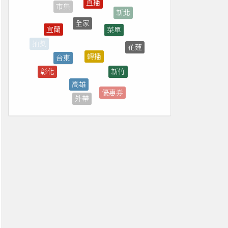
全家
菜單
宜蘭
轉播
台東
花蓮
抽獎
新竹
彰化
高雄
台南
優惠券
外帶
演唱會
煙火
台北