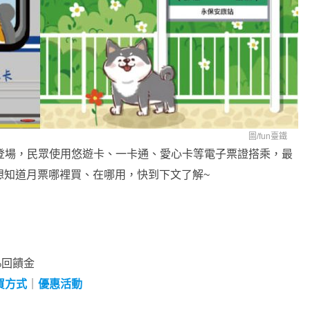
圖/
fun臺鐵
8/1 起登場，民眾使用悠遊卡、一卡通、愛心卡等電子票證搭乘，最
想知道月票哪裡買、在哪用，快到下文了解~
%回饋金
買方式
｜
優惠活動