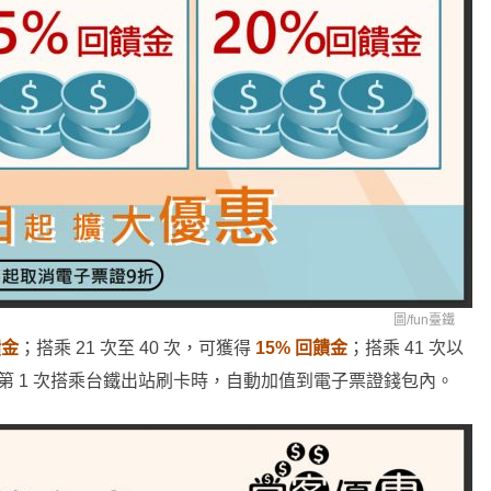
圖/
fun臺鐵
饋金
；搭乘 21 次至 40 次，可獲得
15% 回饋金
；搭乘 41 次以
第 1 次搭乘台鐵出站刷卡時，自動加值到電子票證錢包內。