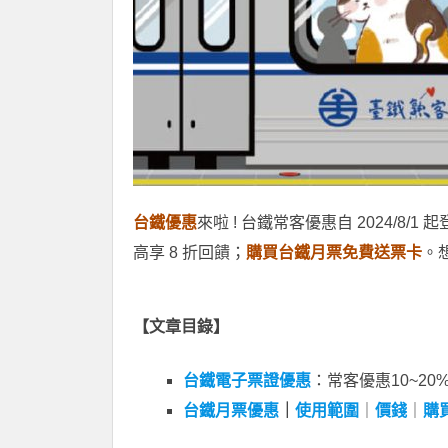
台鐵優惠
來啦 ! 台鐵常客優惠自 2024/
高享 8 折回饋；
購買台鐵月票免費送票卡
。
【文章目錄】
台鐵電子票證優惠
：常客優惠10~20
台鐵月票優惠
｜
使用範圍
｜
價錢
｜
購