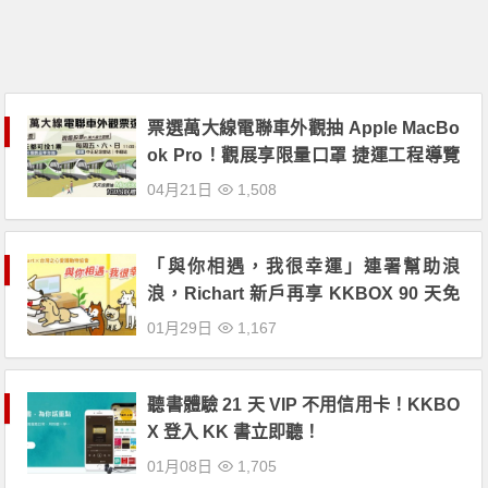
票選萬大線電聯車外觀抽 Apple MacBo
ok Pro！觀展享限量口罩 捷運工程導覽
免費體驗！
04月21日
1,508
「與你相遇，我很幸運」連署幫助浪
浪，Richart 新戶再享 KKBOX 90 天免
費！
01月29日
1,167
聽書體驗 21 天 VIP 不用信用卡！KKBO
X 登入 KK 書立即聽！
01月08日
1,705