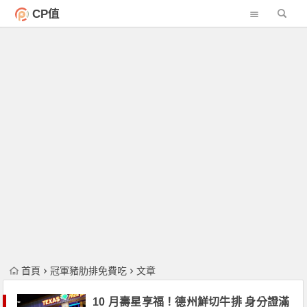
CP值
首頁
冠軍豬肋排免費吃
文章
10 月壽星享福！德州鮮切牛排 身分證滿