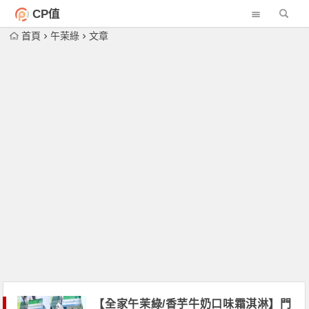
CP值
首頁
午茉綠
文章
【全家午茉綠/香芋牛奶口味霜淇淋】門