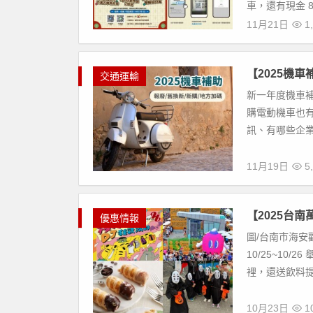
車，還有現金 88
11月21日
1,
【2025機
交通運輸
新一年度機車補
購電動機車也
訊、有哪些企業
11月19日
5,
【2025台
優惠情報
圖/台南市海安
10/25~10
裡，還送飲料提袋
10月23日
10