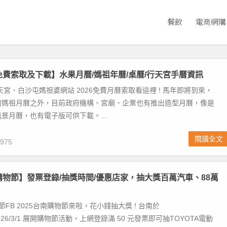
餐飲
電商網購
曆免費索取及下載】水果月曆/媽祖年曆/桌曆/行天宮手曆資訊
天宮、白沙屯媽祖婆網站 2026免費月曆索取看這裡 ! 馬年即將到來，
的媽祖月曆之外，目前政府機構、宮廟、企業也有推出造型月曆，像是
景月曆，也有電子版可供下載。...
閱讀全文
975
南購物節】發票登錄/抽獎時間/優惠店家，抽大獎百萬汽車、88萬
節FB 2025台南購物節來啦，花小錢抽大獎 ! 台南於
0~2026/3/1 展開購物節活動，上網登錄滿 50 元發票即可抽TOYOTA電動