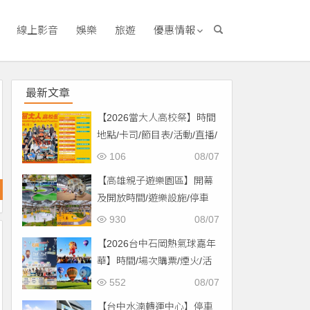
線上影音
娛樂
旅遊
優惠情報
最新文章
【2026當大人高校祭】時間
地點/卡司/節目表/活動/直播/
交通，免費入場！
106
08/07
【高雄親子遊樂園區】開幕
及開放時間/遊樂設施/停車
場/交通一次看！
930
08/07
【2026台中石岡熱氣球嘉年
華】時間/場次購票/煙火/活
動/交通，土牛運動公園登
552
08/07
場！
【台中水湳轉運中心】停車