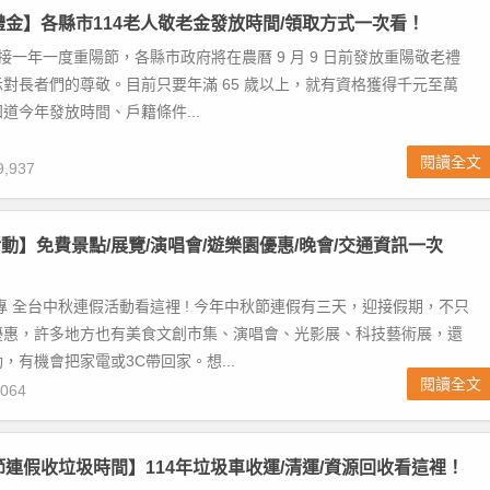
陽禮金】各縣市114老人敬老金發放時間/領取方式一次看！
迎接一年一度重陽節，各縣市政府將在農曆 9 月 9 日前發放重陽敬老禮
對長者們的尊敬。目前只要年滿 65 歲以上，就有資格獲得千元至萬
道今年發放時間、戶籍條件...
閱讀全文
,937
動】免費景點/展覽/演唱會/遊樂園優惠/晚會/交通資訊一次
專 全台中秋連假活動看這裡 ! 今年中秋節連假有三天，迎接假期，不只
優惠，許多地方也有美食文創市集、演唱會、光影展、科技藝術展，還
，有機會把家電或3C帶回家。想...
閱讀全文
064
師節連假收垃圾時間】114年垃圾車收運/清運/資源回收看這裡！