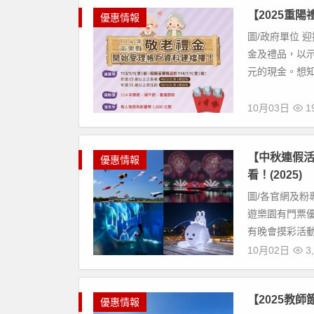
【2025重
優惠情報
圖/政府單位 
金及禮品，以示
元的現金。想知
10月03日
19
【中秋連假活
優惠情報
看！(2025)
圖/各官網及粉
遊樂園有門票
有晚會摸彩活動
10月02日
3,
【2025教
優惠情報