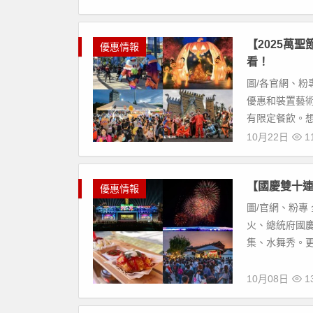
【2025萬
優惠情報
看！
圖/各官網、粉
優惠和裝置藝
有限定餐飲。想
10月22日
11
【國慶雙十連假
優惠情報
圖/官網、粉專
火、總統府國
集、水舞秀。更
10月08日
13