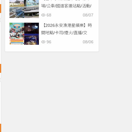
場/公車/國道客運站點/活動/
交通，啟用免費停車！
68
08/07
【2026永安漁港星繽樂】時
間地點/卡司/煙火/直播/交
通，免費入場！
96
08/06