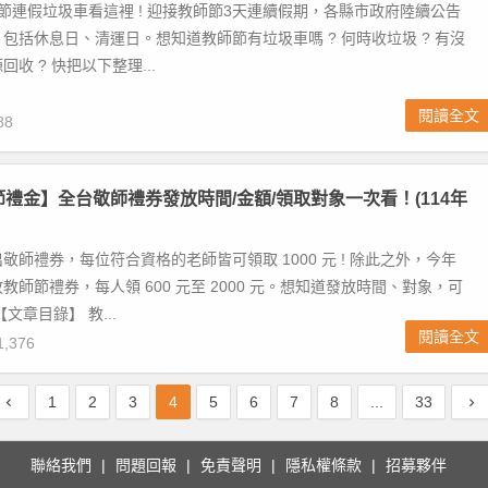
師節連假垃圾車看這裡 ! 迎接教師節3天連續假期，各縣市政府陸續公告
包括休息日、清運日。想知道教師節有垃圾車嗎 ? 何時收垃圾 ? 有沒
收 ? 快把以下整理...
閱讀全文
88
師節禮金】全台敬師禮券發放時間/金額/領取對象一次看！(114年
敬師禮券，每位符合資格的老師皆可領取 1000 元 ! 除此之外，今年
教師節禮券，每人領 600 元至 2000 元。想知道發放時間、對象，可
文章目錄】 教...
閱讀全文
,376
1
2
3
4
5
6
7
8
...
33
聯絡我們
問題回報
免責聲明
隱私權條款
招募夥伴