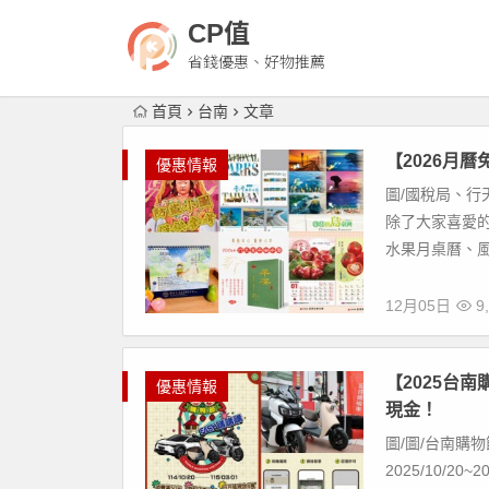
CP值
省錢優惠、好物推薦
首頁
台南
文章
【2026月
優惠情報
圖/國稅局、行
除了大家喜愛
水果月桌曆、風
12月05日
9,
【2025台
優惠情報
現金！
圖/圖/台南購物
2025/10/2