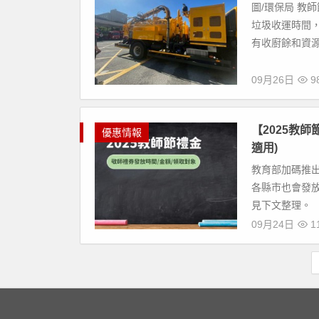
圖/環保局 教
垃圾收運時間，
有收廚餘和資源回
09月26日
9
【2025教
優惠情報
適用)
教育部加碼推出
各縣市也會發放
見下文整理。 【
09月24日
11