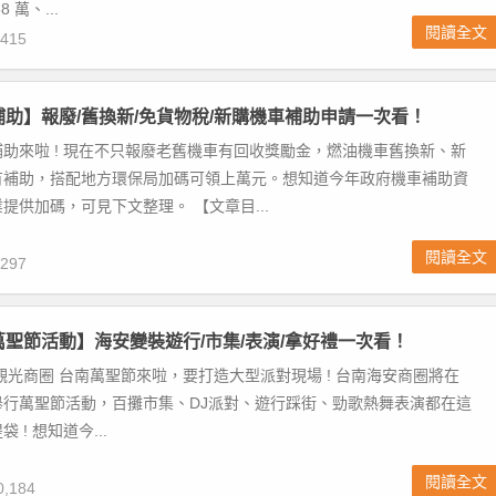
 萬、...
閱讀全文
415
車補助】報廢/舊換新/免貨物稅/新購機車補助申請一次看！
助來啦 ! 現在不只報廢老舊機車有回收獎勵金，燃油機車舊換新、新
有補助，搭配地方環保局加碼可領上萬元。想知道今年政府機車補助資
提供加碼，可見下文整理。 【文章目...
閱讀全文
297
南萬聖節活動】海安變裝遊行/市集/表演/拿好禮一次看！
觀光商圈 台南萬聖節來啦，要打造大型派對現場 ! 台南海安商圈將在
/26 舉行萬聖節活動，百攤市集、DJ派對、遊行踩街、勁歌熱舞表演都在這
 ! 想知道今...
閱讀全文
,184