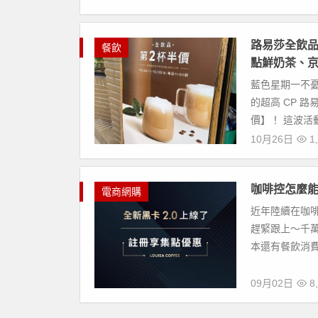
路易莎全飲品
餐飲
點鮮奶茶、
藍色星期一不
的超高 CP 
價】！ 這波活動
10月26日
1,
咖啡控怎麼能
電商網購
近年陸續在咖啡
趕緊跟上～千萬
本還有餐飲消費
09月02日
8,