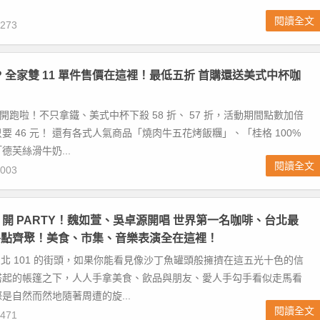
閱讀全文
273
亂? 全家雙 11 單件售價在這裡！最低五折 首購還送美式中杯咖
動開跑啦！不只拿鐵、美式中杯下殺 58 折、 57 折，活動期間點數加倍
要 46 元！ 還有各式人氣商品「燒肉牛五花烤飯糰」、「桂格 100%
德芙絲滑牛奶...
閱讀全文
003
101 開 PARTY！魏如萱、吳卓源開唱 世界第一名咖啡、台北最
餐點齊聚！美食、市集、音樂表演全在這裡！
 在台北 101 的街頭，如果你能看見像沙丁魚罐頭般擁擠在這五光十色的信
搭起的帳篷之下，人人手拿美食、飲品與朋友、愛人手勾手看似走馬看
是自然而然地隨著周遭的旋...
閱讀全文
471