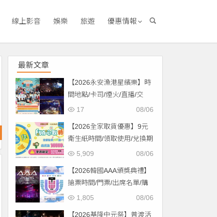
線上影音
娛樂
旅遊
優惠情報
最新文章
【2026永安漁港星繽樂】時
間地點/卡司/煙火/直播/交
通，免費入場！
17
08/06
【2026全家取貨優惠】9元
衛生紙時間/領取使用/兌換期
限一次看！
5,909
08/06
【2026韓國AAA頒獎典禮】
搶票時間/門票/出席名單/購
票一次看！
1,805
08/06
【2026基隆中元祭】普渡活