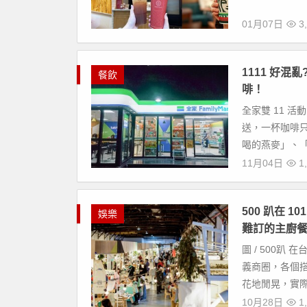
01月07日
3,
1111 好混
餐飲
啡！
全家雙 11 活
送，一杯咖啡只
喝的燕麥」、「
11月04日
1,
500 趴在 
娛樂
難訂的主廚
圖 / 500趴
義商圈，各個
花地閒晃，實際
10月28日
1,