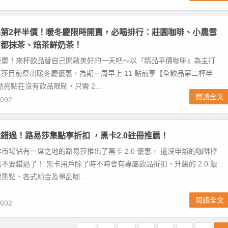
第2杯半價！暖冬慶限時開賣，必喝排行：莊園咖啡、小農雪
京都抹茶、焙茶鮮奶茶！
憂鬱！來杯飲品替自己開啟美好的一天吧～以『精品平價咖啡』為主打
路易莎目前祭出暖冬慶優惠，為期一周早上 11 點前享【全飲品第二杯半
亮點在沒有飲品限制，只需 2...
閱讀全文
092
錯過！路易莎集點享折扣 ，黑卡2.0註冊推薦！
市場佔有一席之地的路易莎推出了黑卡 2.0 優惠， 還沒申辦的咖啡控
不要錯過了！ 黑卡用戶除了時不時會有專屬飲品折扣，升級的 2.0 版
集點、各式組合及單品咖...
閱讀全文
602