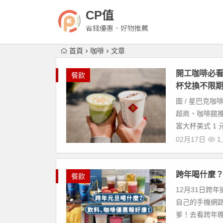
CP值
省錢優惠、好物推薦
首頁
咖啡
文章
開工咖啡必看
餐飲
杯兌換不限
圖 / 星巴克
超商、咖啡館
富大杯美式 1 
02月17日
1,
跨年喝什麼
餐飲
12月31日跨
自己的手機網
爹！去看跨年晚