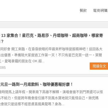
餐飲
電商網購
 13 家集合！星巴克、路易莎、丹堤咖啡、超商咖啡，哪家寄
期？
咖啡同好會 開工來臨，在昏昏欲睡的早晨來杯咖啡提振精神吧！這回各大
推出優惠，準備陪大家度過工作第一天！不只有星巴克買一送一，萊爾
元，愛喝拿鐵的朋友在 OK 超...
閱讀全文
085
？元旦一路到一月底飲料、咖啡優惠報好康！
年搶時間馬上請年假，開車南下高雄不解釋，演唱會搶不到門票還可以怪
路不給力，但是跨年晚會座位搶不到風水寶地就只能怪自己。揪兜媽
會就只是這樣不經思慮直搗黃龍嗎？身為...