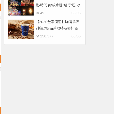
動/時間表/放水燈/遊行/煙火/
交通一次看！
49
08/06
【2026全家優惠】咖啡拿鐵
7折起/私品茶限時及寄杯優
惠！價格/菜單一起看
258,377
08/05