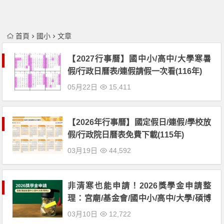
首頁
國小
文章
【2027行事曆】國中小/高中/大學寒暑
假/行政日曆表/連假請假一次看(116年)
05月22日
15,411
【2026年行事曆】國定假日/連假/學校放
假/行政院日曆表免費下載(115年)
03月19日
44,592
非清寒也能申請！2026獎學金申請整
理：宮廟/基金會/國中小/高中/大學/碩博
士績優及特殊境遇助學金(115年)
03月10日
12,722