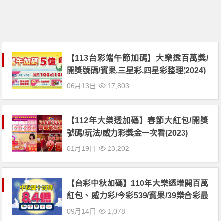
【113台彩端午節加碼】大樂透百萬獎/
開獎號碼/賓果.三星彩.四星彩整理(2024)
06月13日
17,803
【112年大樂透加碼】春節大紅包/開獎
號碼/玩法/威力彩獎金一次看(2023)
01月19日
23,202
【台彩中秋加碼】110年大樂透增開百萬
紅包、威力彩/今彩539/賓果/39樂合彩最
高2億元！新品刮刮樂中獎率馬上看！
09月14日
1,078