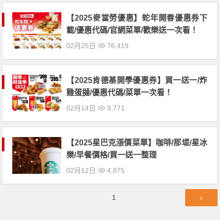
【2025麥當勞優惠】蛇年開春優惠券下
載/優惠代碼/官網菜單/歡樂送一次看！
02月25日
76,419
【2025肯德基開學優惠券】買一送一/炸
雞蛋撻/優惠代碼/菜單一次看！
02月14日
9,771
【2025星巴克漲價菜單】咖啡/那堤/星冰
樂/早餐價格/買一送一整理
02月12日
4,875
文
第
1
章
頁
導