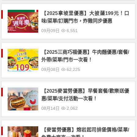
【2025拿坡里優惠】大披薩199元！口
味/菜單/訂購門市，炸雞同步優惠
09月09日
6,551
【2025三商巧福優惠】牛肉麵優惠/套餐/
外帶/菜單/門市一次看！
09月08日
62,225
【2025麥當勞優惠】早餐套餐/歡樂送優
惠/菜單/支付活動一次看！
08月14日
2,062
【麥當勞優惠】熔岩起司排堡價格/菜單/