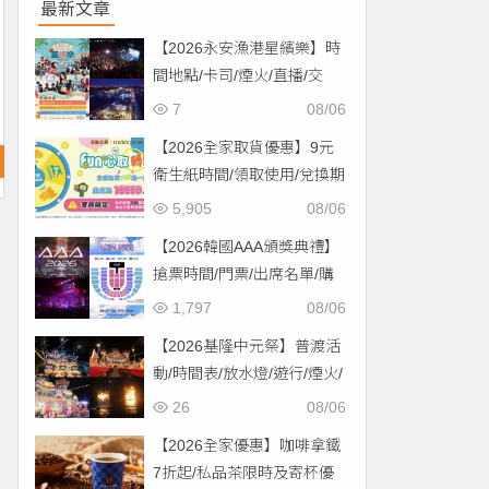
最新文章
【2026永安漁港星繽樂】時
間地點/卡司/煙火/直播/交
通，免費入場！
7
08/06
【2026全家取貨優惠】9元
衛生紙時間/領取使用/兌換期
限一次看！
5,905
08/06
【2026韓國AAA頒獎典禮】
搶票時間/門票/出席名單/購
票一次看！
1,797
08/06
【2026基隆中元祭】普渡活
動/時間表/放水燈/遊行/煙火/
交通一次看！
26
08/06
【2026全家優惠】咖啡拿鐵
7折起/私品茶限時及寄杯優