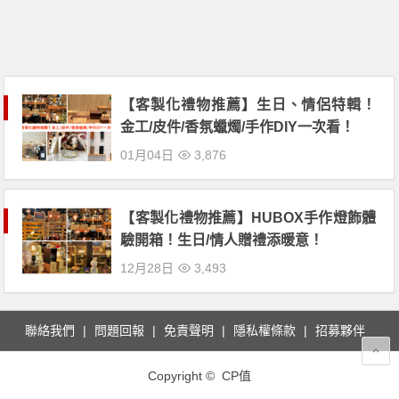
【客製化禮物推薦】生日、情侶特輯！
金工/皮件/香氛蠟燭/手作DIY一次看！
01月04日
3,876
【客製化禮物推薦】HUBOX手作燈飾體
驗開箱！生日/情人贈禮添暖意！
12月28日
3,493
聯絡我們
問題回報
免責聲明
隱私權條款
招募夥伴
Copyright © CP值