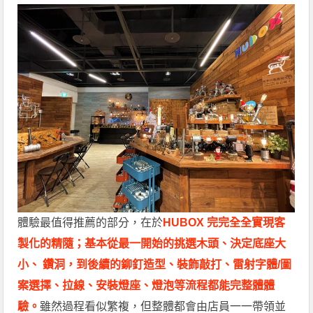
體驗最值得推薦的部分，在於
HUBOX
完完全全實現客
製化的精隨；基本從最一開始的挑選木頭、決定底座大
小、 鑽洞，到後續的鉚釘造型、裝飾敲打、雷射字體/圖
案選擇、拉線、安裝燈座、燈泡等流程都能完整體體
驗。
雖然過程看似繁複，但整體都會由店員一一帶領並