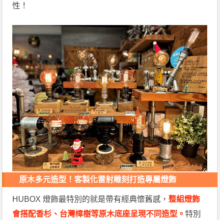
性！
原木多元造型！客製化雷射雕刻打造專屬燈飾
HUBOX 燈飾最特別的就是帶有經典懷舊感，
整組燈飾
會搭配香杉、台灣樟樹等原木底座呈現不同造型。
特別