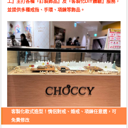
工』主打各種『訂製飾品』及『客製化DIY體驗』服務，
並提供多種戒指、手環、項鍊等飾品。
客製化款式造型！情侶對戒、婚戒、項鍊任意選，可
免費修改