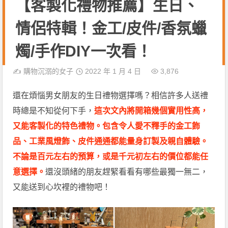
【客製化禮物推薦】生日、
情侶特輯！金工/皮件/香氛蠟
燭/手作DIY一次看！
✍️
購物沉溺的女子
2022 年 1 月 4 日
3,876
還在煩惱男女朋友的生日禮物選擇嗎？相信許多人送禮
時總是不知從何下手，
這次文內將開箱幾個實用性高，
又能客製化的特色禮物。包含令人愛不釋手的金工飾
品、工業風燈飾、皮件通通都能量身訂製及親自體驗。
不論是百元左右的預算，或是千元初左右的價位都能任
意選擇。
還沒頭緒的朋友趕緊看看有哪些最獨一無二，
又能送到心坎裡的禮物吧！