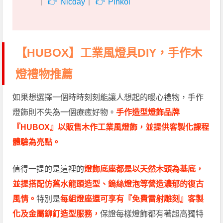
｜
Nicday
｜
Pinkoi
【HUBOX】工業風燈具DIY，手作木
燈禮物推薦
如果想選擇一個時時刻刻能讓人想起的暖心禮物，手作
燈飾則不失為一個療癒好物。
手作造型燈飾品牌
『HUBOX』以販售木作工業風燈飾，並提供客製化課程
體驗為亮點。
值得一提的是這裡的
燈飾底座都是以天然木頭為基底，
並提搭配仿舊水龍頭造型、鎢絲燈泡等營造濃郁的復古
風情。
特別是
每組燈座還可享有『免費雷射雕刻』客製
化及金屬鉚釘造型服務
，
保證每樣燈飾都有著超高獨特