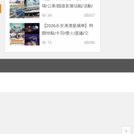
場/公車/國道客運站點/活動/
交通，啟用免費停車！
34
08/07
【2026永安漁港星繽樂】時
間地點/卡司/煙火/直播/交
通，免費入場！
71
08/06