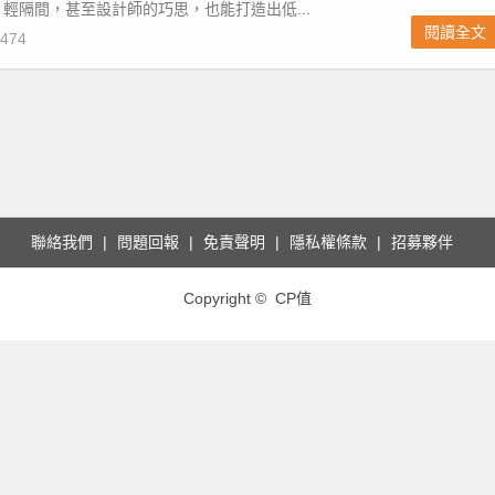
輕隔間，甚至設計師的巧思，也能打造出低...
閱讀全文
474
聯絡我們
問題回報
免責聲明
隱私權條款
招募夥伴
Copyright © CP值