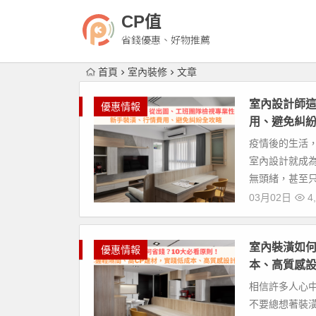
CP值
省錢優惠、好物推薦
首頁
室內裝修
文章
室內設計師
優惠情報
用、避免糾
疫情後的生活
室內設計就成
無頭緒，甚至只
03月02日
4,
室內裝潢如何
優惠情報
本、高質感
相信許多人心
不要總想著裝