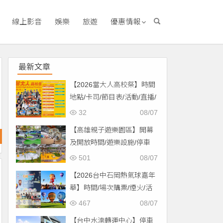
線上影音
娛樂
旅遊
優惠情報
最新文章
【2026當大人高校祭】時間
地點/卡司/節目表/活動/直播/
交通，免費入場！
32
08/07
【高雄親子遊樂園區】開幕
及開放時間/遊樂設施/停車
場/交通一次看！
501
08/07
【2026台中石岡熱氣球嘉年
華】時間/場次購票/煙火/活
動/交通，土牛運動公園登
467
08/07
場！
【台中水湳轉運中心】停車