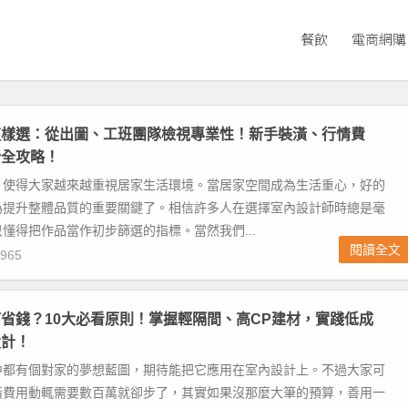
餐飲
電商網購
這樣選：從出圖、工班團隊檢視專業性！新手裝潢、行情費
紛全攻略！
，使得大家越來越重視居家生活環境。當居家空間成為生活重心，好的
為提升整體品質的重要關鍵了。相信許多人在選擇室內設計師時總是毫
懂得把作品當作初步篩選的指標。當然我們...
閱讀全文
965
省錢？10大必看原則！掌握輕隔間、高CP建材，實踐低成
設計！
中都有個對家的夢想藍圖，期待能把它應用在室內設計上。不過大家可
潢費用動輒需要數百萬就卻步了，其實如果沒那麼大筆的預算，善用一