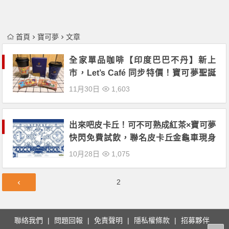
首頁
寶可夢
文章
全家單品咖啡【印度巴巴不丹】新上
市，Let’s Café 同步特價！寶可夢聖誕
主題杯套接續登場！
11月30日
1,603
出來吧皮卡丘！可不可熟成紅茶×寶可夢
快閃免費試飲，聯名皮卡丘金龜車現身
街頭！
10月28日
1,075
文
第
2
章
頁
導
覽
聯絡我們
問題回報
免責聲明
隱私權條款
招募夥伴